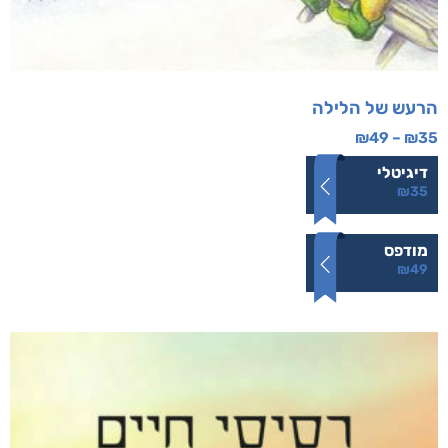
הרעש של הלילה
₪
49
–
₪
35
דיגיטלי
₪
35
מודפס
₪
49