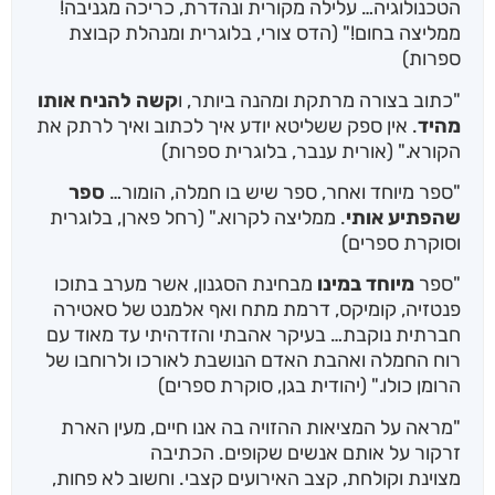
הטכנולוגיה… עלילה מקורית ונהדרת, כריכה מגניבה!
ממליצה בחום!" (הדס צורי, בלוגרית ומנהלת קבוצת
ספרות)
​"כתוב בצורה מרתקת ומהנה ביותר, ו
קשה להניח אותו
מהיד
. אין ספק ששליטא יודע איך לכתוב ואיך לרתק את
הקורא." (אורית ענבר, בלוגרית ספרות)
"ספר מיוחד ואחר, ספר שיש בו חמלה, הומור…
ספר
שהפתיע אותי
. ממליצה לקרוא." (רחל פארן, בלוגרית
וסוקרת ספרים)
​"ספר
מיוחד במינו
מבחינת הסגנון, אשר מערב בתוכו
פנטזיה, קומיקס, דרמת מתח ואף אלמנט של סאטירה
חברתית נוקבת… בעיקר אהבתי והזדהיתי עד מאוד עם
רוח החמלה ואהבת האדם הנושבת לאורכו ולרוחבו של
הרומן כולו." (יהודית בגן, סוקרת ספרים)
​"מראה על המציאות ההזויה בה אנו חיים, מעין הארת
זרקור על אותם אנשים שקופים. הכתיבה
מצוינת וקולחת, קצב האירועים קצבי. וחשוב לא פחות,