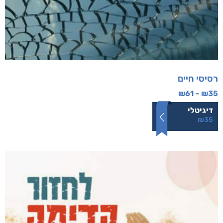
רסיסי חיים
₪
61
–
₪
35
דיגיטלי
₪
35