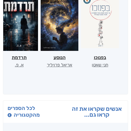
בפנוכו
הנוסע
תרדמת
חני שאטן
אריאל פרויליך
א. פ.
לכל הספרים
אנשים שקראו את זה
קראו גם...
מהקטגוריה