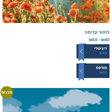
לחזור קדימה
₪
53
–
₪
40
דיגיטלי
₪
40
מודפס
₪
53
מבצע!