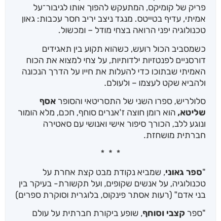
פריק של קומיקס, המתעקש להפוך אותו לגיבור־על
אמיתי, עדיף בטייטס. מנגד ניצב יריב חסר עכבות: גאון
טכנולוגיה יפני הרואה בצחי מודל – ומכשול.
כשמסביב הכול רועש, כשהוא תקוע בין תאגידים
דורסניים לפנטזיות ילדותיות, על צחי למצוא את הכוח
האמיתי שבתוכו כדי להעלות את חייו על הדרך הנכונה
ולהביא שקט לעצמו – ולעולם.
סלולריש, ספרו השני של התסריטאי והסופר
אסף
שליטא,
הוא רומן חוצה ז'אנרים סוחף, חכם, מלא הומור
ונוגע ללב, הכורך סיפור אישי ואנושי עם סאטירה
חברתית מושחזת.
* * *
"
ספר גאוני
, שמביא נקודת מבט קצת אחרת על
טכנולוגיה, על אנשים שקופים, ועל תקשורת- בעיקר בין
בני אדם" (רעות אסתר פינקוס, בלוגרית וסוקרת ספרים)
​"ספר
קצבי וסוחף
, שופע ביקורת חברתית על עולם