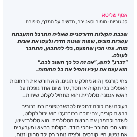
אסף שליטא
קטגוריות:
הומור וסאטירה
,
חדשים על המדף
,
סיפורת
שכבת הקולות הדורסניים שאליה התרגל התעבתה
עשרות מונים, שפות שונות חדרו ולעסו את אונות
מוחו. צחי הבין שהפעם, בלי להתכוון, התחבר
לעולם.
"דברו," לחש, "אם זה כל כך חשוב לכם."
הוא עצם את עיניו והפיל את כל החומות.
צחי קורנפיין הוא מחלק עיתונים. הוא חורש את הרחובות
האפלים בלי תקווה או חסד, עד שיום אחד נופלת על
ראשו אנטנה סלולרית והוא מתחיל לקלוט שיחות…
בעולם שבו כולם דבוקים לסמארטפונים כמו זבובים
ברשת קורים, צחי זוכה בכוח־על: הוא יכול לקלוט,
לשדר ולתמרן את הרשת הסלולרית. הוא סלולר־איש,
והוא הכי מחובר –והכי בודד. הקולות בראשו מערערים
את נפשו, חייו קורסים, ולצידו נותר רק ילד מחונן וזנוח,