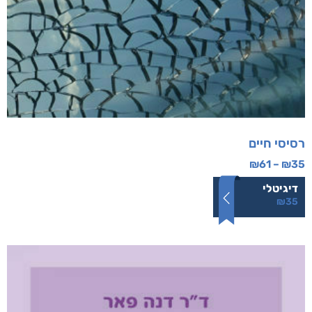
רסיסי חיים
₪
61
–
₪
35
דיגיטלי
₪
35