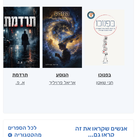
בפנוכו
הנוסע
תרדמת
חני שאטן
אריאל פרויליך
א. פ.
לכל הספרים
אנשים שקראו את זה
קראו גם...
מהקטגוריה