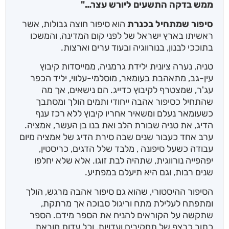
ממש בדקה התשעים ליורש עצר…"
סיפור שמתחיל בכנרת
הוא סיפור חוצה גבולות, אשר
ראשיתו בארץ ישראל של לפני קום המדינה, והמשכו
בתוככי לבנון, בנורווגיה ובעוד ערים וארצות.
טניה, נערה ציונית ילידת גרמניה, ממייסדות קיבוץ
עין-גב, מתאהבת בעומאר, מוסלמי-עלווי, יליד הכפר
עג'ר, שמצטרף לקיבוץ כדייג. הם נישאים, אך מה
שהתחיל כסיפור אהבה ייחודי ותמים הולך ומסתבך
כשעומאר נעלם ומשאיר אחריו קיבוץ ללא רכז ענף
הדיג, את טניה שבורת הלב ואת בנו בן העשר, אמציה.
ערב אחד כעבור שנים שבה סירת הדיג של אמציה מיום
עבודה כשעל סיפונה , מלבד שלל הדגים, כריסטין,
יפהפייה נורווגית, שתהיה לבת זוגו. אלא שלא יחלפו
שנים רבות, וגם היא תיעלם במפתיע.
הסיפור ההיסטורי, שהוא גם סיפור אהבה מרגש, הולך
ומתפתח לעלילת מתח וריגול סבוכה אך מרתקת,
שתקשה על הקוראים להניח את הספר מידם. הספר
כתוב כרצף של תחקירים ועדויות, וכל עדות מובאת