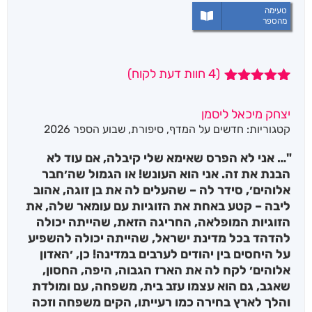
טעימה
מהספר
(
4
חוות דעת לקוח)
4
מדורגים
5.00
מתוך 5
יצחק מיכאל ליסמן
מבוסס על
קטגוריות:
חדשים על המדף
,
סיפורת
,
שבוע הספר 2026
דירוגים של
לקוחות
"… אני לא הפרס שאימא שלי קיבלה, אם עוד לא
הבנת את זה. אני הוא העונש! או הגמול שה׳חבר
אלוהים׳, סידר לה – שהעלים לה את בן זוגה, אהוב
ליבה – קטע באחת את הזוגיות עם עומאר שלה, את
הזוגיות המופלאה, החריגה הזאת, שהייתה יכולה
להדהד בכל מדינת ישראל, שהייתה יכולה להשפיע
על היחסים בין יהודים לערבים במדינה! כן, ׳האדון
אלוהים׳ לקח לה את הארז הגבוה, היפה, החסון,
שאגב, גם הוא עצמו עזב בית, משפחה, עם ומולדת
והלך לארץ בחירה כמו רעייתו, הקים משפחה וזכה