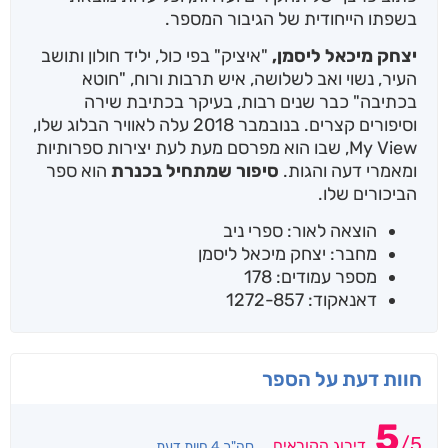
בשפתו הייחודית של הגיבור המספר.
יצחק מיכאל ליסמן,
"איציק" בפי כול, יליד חולון ותושב
העיר, נשוי ואב לשלושה, איש תרבות ורוח, "חוטא
בכתיבה" כבר שנים רבות, בעיקר בכתיבת שירה
וסיפורים קצרים. בנובמבר 2018 עלה לאוויר הבלוג שלו,
My View, שבו הוא מפרסם מעת לעת יצירות ספרותיות
ומאמרי דעה והגות.
סיפור שמתחיל בכנרת
הוא ספר
הביכורים שלו.
הוצאה לאור: ספרי ניב
מחבר: יצחק מיכאל ליסמן
מספר עמודים: 178
דאנאקוד: 1272-857
חוות דעת על הספר
5
/
5
דירוג הקוראים
סה"כ 4 חוות דעת