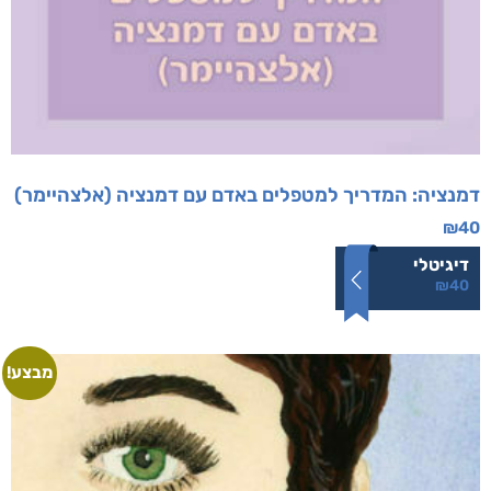
דמנציה: המדריך למטפלים באדם עם דמנציה (אלצהיימר)
₪
40
דיגיטלי
₪
40
מבצע!