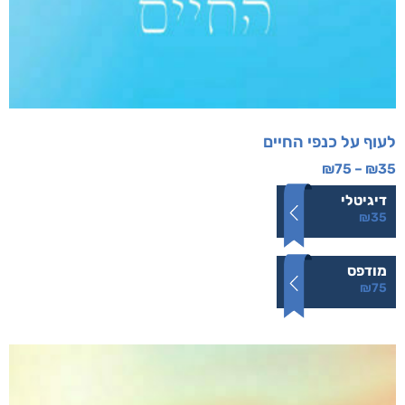
לעוף על כנפי החיים
₪
75
–
₪
35
דיגיטלי
₪
35
מודפס
₪
75