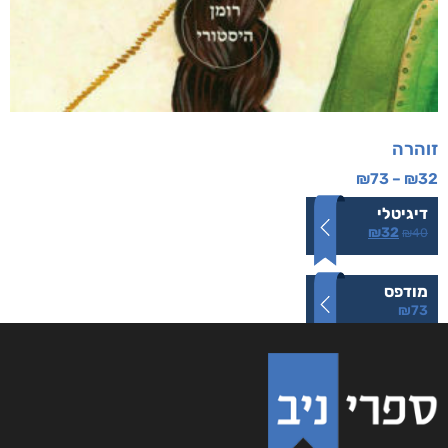
זוהרה
₪
73
–
₪
32
דיגיטלי
₪
32
₪
40
מודפס
₪
73