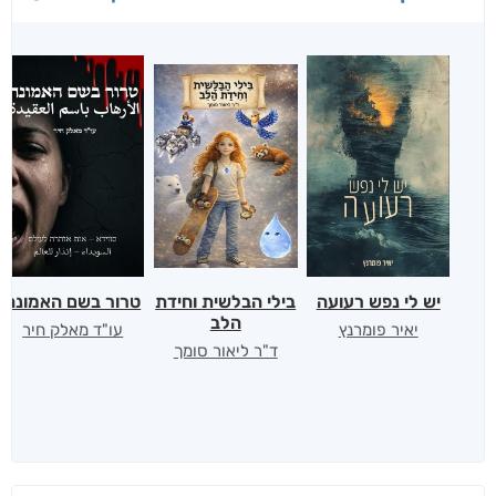
יש לי נפש רעועה
בילי הבלשית וחידת
טרור בשם האמונה
הלב
יאיר פומרנץ
עו"ד מאלק חיר
ד"ר ליאור סומך