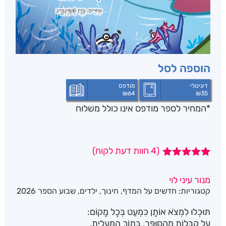
הוספה לסל
דיגיטלי
מודפס
₪
64
₪
35
*המחיר לספר מודפס אינו כולל משלוח
(
4
חוות דעת לקוח)
4
מדורגים
5.00
מתוך 5
מנור עיני לוי
מבוסס על
קטגוריות:
חדשים על המדף
,
חינוך
,
ילדים
,
שבוע הספר 2026
דירוגים של
לקוחות
תּוּכְלוּ לִמְצֹא אוֹתָן כִּמְעַט בְּכָל מָקוֹם:
עַל קַבָּלוֹת מֵהַסּוּפֶּר, בְּתוֹךְ הַמַּעֲלִית,