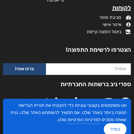
לקוחות
סביבת סופר
איזור אישי
ביטול הזמנה קיימת
הצטרפו לרשימת התפוצה!
צרפו אותי!
ספרי ניב ברשתות החברתיות
אנו משתמשים בקובצי עוגיות כדי להבטיח את חוויית הגלישה
הטובה ביותר באתר שלנו. אם תמשיך להשתמש באתר שלנו, נניח
שאתה מסכים
למדיניות הפרטיות
שלנו.
עיצוב ובניית האתר: ספרי ניב © כל הזכויות שמורות. בוקסאי טכנולוגיות בע"מ שד אבא
בסדר
אבן 16 הרצליה 4672534, מדינת ישראל