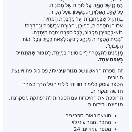
בַּחַיְגָן שֶׁל הַנַּיָּד, עַל לוּחִית שֶׁל מְכוֹנִית,
עַל שַׁלַּט הַטֵּלֵוִיזְיָה, בַּשָּׁעוֹן שֶׁעַל הַקִּיר,
בַּתַּרְגִּיל שֶׁבַּמַּחְבֶּרֶת וְעַל מַדְבֵּקַת הַמְּחִיר.
אֵלּוּ הֵן הַסְּפָרוֹת, כַּמּוּבָן , חֲבוּרָה צִבְעוֹנִית וְנֶהְדֶּרֶת!
בּוֹאוּ לְהַכִּירָן מִקָּרוֹב, לְכָל סִפְרָה צוּרָה מְיֻחֶדֶת.
"בְּבֵית הַסְּפָרוֹת מִנְהָג קָבוּעַ: לָצֵאת לְטַיֵּל בְּכָל יְמוֹת
הַשָּׁבוּעַ".
מֻזְמָנִים לְהִצְטָרֵף לְיוֹם סוֹעֵר בִּמְיֻחָד, לְ
סִפּוּר שֶׁמַּתְחִיל
בְּאֶפֶס אֶחָד.
זהו ספרה הראשון של
מנור עיני לוי
, פסיכולוגית ויועצת
חינוכית.
הספר עוסק בלימוד חווייתי לילדי הגיל הרך בצורה
חדשה ומקורית,
ההופכת את ההיכרות עם הספרות להרפתקה מסקרנת,
מזמינה וידידותית.
הוצאה לאור: ספרי ניב
מחבר: מנור עיני לוי
מספר עמודים: 24