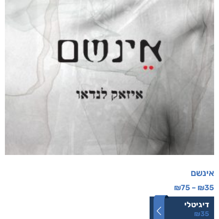
אינשם
₪
75
–
₪
35
דיגיטלי
₪
35