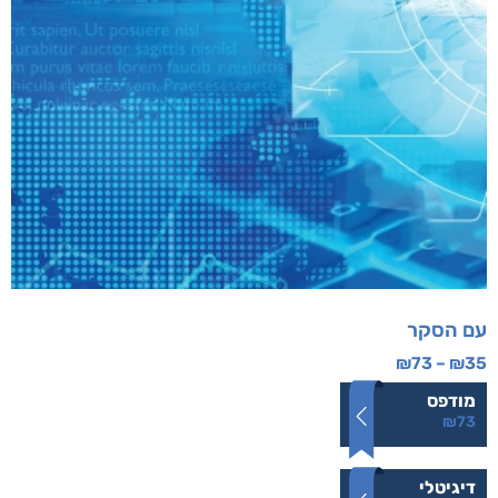
עם הסקר
₪
73
–
₪
35
מודפס
₪
73
דיגיטלי