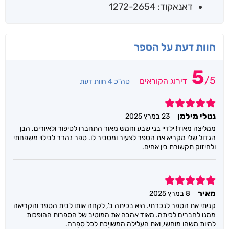
דאנאקוד: 1272-2654
חוות דעת על הספר
5
/
5
דירוג הקוראים
סה"כ 4 חוות דעת
5
נטלי מילמן
23 במרץ 2025
ממליצה מאוד! ילדיי בני שבע וחמש מאוד התחברו לסיפור ולאיורים. הבן
הגדול שלי מקריא את הספר לצעיר ומסביר לו. ספר נהדר לבילוי משפחתי
ולחיזוק תקשורת בין אחים.
5
מאיר
8 במרץ 2025
קניתי את הספר לנכדתי. היא בכיתה ב', לקחה אותו לבית הספר והקריאה
ממנו לחברים לכיתה. מאוד אהבה את המוטיב של הספרות ההופכות
להיות משהו מוחשי, ואת העלילה המשויֶכת לכל סִפְרה.