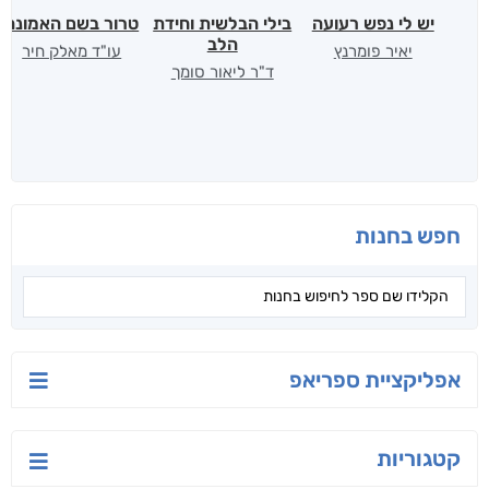
יש לי נפש רעועה
בילי הבלשית וחידת
טרור בשם האמונה
הלב
יאיר פומרנץ
עו"ד מאלק חיר
ד"ר ליאור סומך
חפש בחנות
אפליקציית ספריאפ
קטגוריות