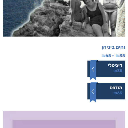
והים ביניהן
₪
65
–
₪
35
דיגיטלי
₪
35
מודפס
₪
65