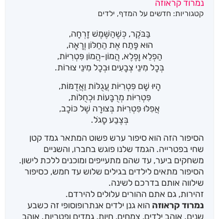
נמרוד קראוזה
קטגוריות:
חדשים על המדף
,
ילדים
בַּבֹּקֶר, כְּשֶׁהַשֶּׁמֶשׁ זָרְחָה,
הוּא פָּתַח אֶת הַחַלּוֹן וְרָאָה,
הַפְלֵא וָפֶלֶא, הֲמוֹן-הֲמוֹן פִּטְרִיּוֹת,
בְּכָל מִינֵי צְבָעִים וּבְכָל מִינֵי צוּרוֹת.
הָיוּ שָׁם פִּטְרִיּוֹת עֲגֻלּוֹת וַאֲדֻמּוֹת,
פִּטְרִיּוֹת מְרֻבָּעוֹת וּכְחֻלּוֹת,
אֲפִלּוּ פִּטְרִיּוֹת בְּצוּרָה שֶׁל כּוֹכָב,
בְּצֶבַע סָגֹל.
הסיפור הזה הוא סיפור ערש פשוט המתאר גמד קטן
שחי בפטרייה. הגמד שלנו פוגש בחברו, והשניים
משחקים ביער, עד שהם מתעייפים ומוכנים ללכת לישון.
הסיפור מתאים לילדים בגילים שלוש עד חמש, כסיפור
שילווה אותם בדרכם לשינה.
זהירות, גם אתם ההורים עלולים להירדם.
נמרוד קראוזה
הוא גנן ילדים אנתרופוסופי זה כשבע
שנים. אוהב ילדים, צמחים, חיות, גמדים ופטריות. אוהב