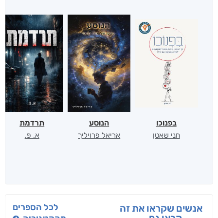
בפנוכו
הנוסע
תרדמת
חני שאטן
אריאל פרויליך
א. פ.
לכל הספרים
אנשים שקראו את זה
קראו גם...