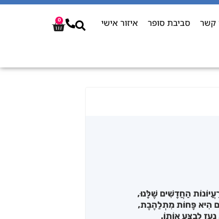
 קשר
סביבת סופר
איזור אישי
0
ֲיוֹנוֹת הַחֲדָשִׁים שֶׁלָּנוּ,
יִּים הִיא פָּחוֹת מִתְלַהֶבֶת,
ָעֵז לְבַצֵּעַ אוֹתוֹ.