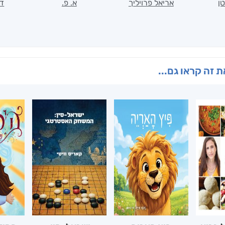
ן
אריאל פרויליך
א. פ.
דו
 זה קראו גם...