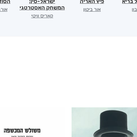
 בריא
פיץ האריה
ישראל-סין:
הסודו
המשחק האסטרטגי
ון
אור ביטון
אורנ
קאריס וויטי