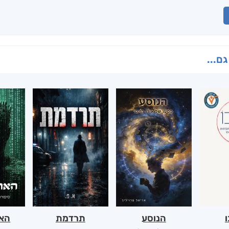
גם...
ו
הנוסע
תרדמת
האר