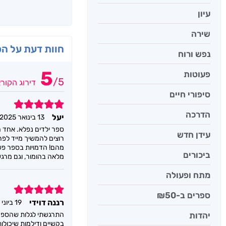
עיון
שירה
חוות דעת על ה
נפש ורוח
5
פעוטות
/
5
דירוג הקור
סיפורי חיים
5
הדרכה
יעל
13 בינואר 2025
ספר ילדים נפלא. אחד ה
עידן חדש
רוצים להמשיך מייד לפר
מהם! הדמויות בספר פשו
ביכורים
מלאה בהומור, וגם מרגש
מתח ופעולה
5
ספרים ב-₪50
רננה דוידי
19 ביוני 2024
יהדות
התרגשתי לגלות שהספר שר
בקשיים ודילמות שיכולות