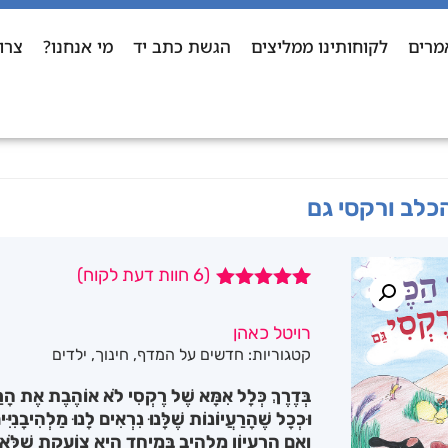
מרים
לקוחותינו ממליצים
הגשת כתב יד
מי אנחנו?
צרו
הכלב ורקסי גם
(
6
חוות דעת לקוח)
6
מדורגים
5.00
מתוך 5
רויטל כאהן
מבוסס על
קטגוריות:
חדשים על המדף
,
חינוך
,
ילדים
דירוגים של
לקוחות
בְּדֶרֶךְ כְּלָל אִמָּא שֶׁל רֶקְסִי לֹא אוֹהֶבֶת אֶת הָרַע
וּכְכָל שֶׁהָרַעֲיוֹנוֹת שֶׁלָּנוּ נִרְאִים לָנוּ מַלְהִיבָנִ
וְאִם הָרַעֲיוֹן מַלְהִיב בִּמְיֻחָד הִיא צוֹעֶקֶת שֶׁלֹּא נ