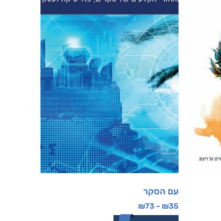
עם הסקר
₪
73
–
₪
35