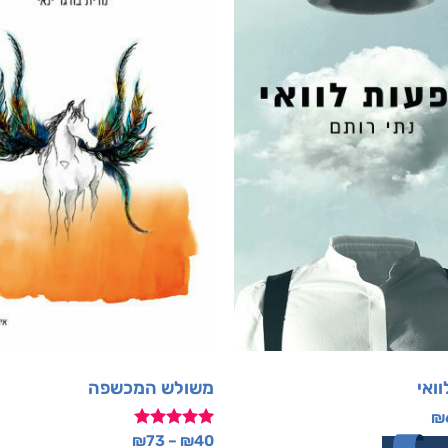
ואי
משולש המכשפה
₪
דורג
₪
73
–
₪
40