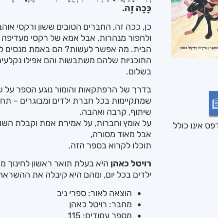
כָּכָה זֶה.
כן, ככה זה, החברים הטובים ששון ורקסי אוה
ולחפור מנהרות, אבל אמא של רקסי מעדיפה 
הבית. מה אפשר לעשות? הם באמת מנסים להי
התוכניות שלהם משתבשות והם אפילו נקלעים
בשלום.
בדרך של הרפתקאות והומור נוגע הספר על ש
שמתקיימות בכל חברת ילדים ומבוגרים – תחר
שיתוף, קרבה ואהבה.
על אומץ וחברות, על אמירת אמת וקבלת השו
ס אינו כולל
אבל מאוד מסורה,
תוכלו לקרוא בספר הזה.
רויטל כאהן
היא בעלת תואר ראשון לחינוך מי
ילדים בכל יום, ומהם היא קיבלה את ההשרא
הוצאה לאור: ספרי ניב
מחבר: רויטל כאהן
מספר עמודים: 115