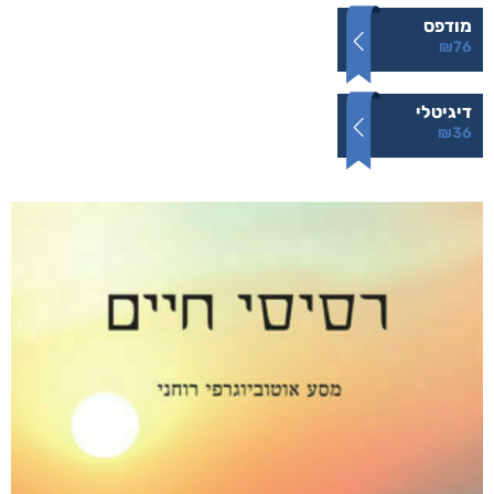
ללא סימנים מקדימים
₪
76
–
₪
36
מודפס
₪
76