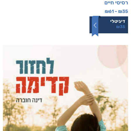
רסיסי חיים
₪
61
–
₪
35
דיגיטלי