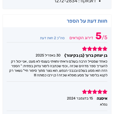
דאנאקוד: 1272-2634
חוות דעת על הספר
5
/
5
דירוג הקוראים
סה"כ 2 חוות דעת
5
בן יצחק ברוך {בן בקיצור}
30 באפריל 2025
כאחד שמטייל הרבה בעולם וראיתי וחוויתי בעצמי לא מעט , אני יכול רק
להעריך ספר מדהים שכזה , וכפי שכתבה לימור צדוק בפתיח: " הספר
הזה הוא מסע בעולם ובנבכי הנפש, הוא נוצר מתוך סיפור חיי" נשאר רק
לקנא בלימור על מסע מופלא שכזה ! כן ירבו כמותה !!!
5
איסנה
15 בדצמבר 2024
נפלא