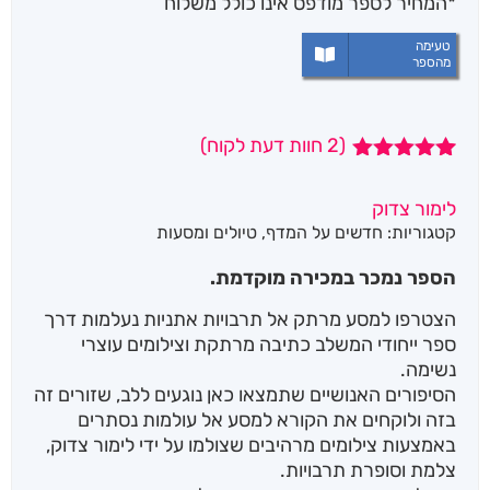
*המחיר לספר מודפס אינו כולל משלוח
טעימה
מהספר
(
2
חוות דעת לקוח)
2
מדורגים
5.00
מתוך 5
לימור צדוק
מבוסס על
קטגוריות:
חדשים על המדף
,
טיולים ומסעות
דירוגים של
לקוחות
הספר נמכר במכירה מוקדמת.
הצטרפו למסע מרתק אל תרבויות אתניות נעלמות דרך
ספר ייחודי המשלב כתיבה מרתקת וצילומים עוצרי
נשימה.
הסיפורים האנושיים שתמצאו כאן נוגעים ללב, שזורים זה
בזה ולוקחים את הקורא למסע אל עולמות נסתרים
באמצעות צילומים מרהיבים שצולמו על ידי לימור צדוק,
צלמת וסופרת תרבויות.