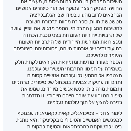
השילוב המרתק בין הכתיבה והצילומים, מעצים את
החוויה ומעניק הצצה עמוקה אל תוך סיפורים אנושיים
הנחבאים לרוב מהעין. בעידן שבו הגלובליזציה
מטשטשת הויות, ספר זה מהווה תזכורת חשובה
לחשיבות המגוון התרבותי. הספר מדגיש את יופיין ועושרן
של תרבויות ייחודיות העומדות בפני סכנת הכחדה
ומנציח את המורשת הייחודית של התרבויות השונות
בתיעוד נדיר של אורחות חייהם, מסורותיהם וסיפוריהם
העומדים להיעלם.
הספר מעורר מודעות ומזמין את הקוראים לקחת חלק
בשמירה על המגוון התרבותי העשיר של עולמנו.
הצטרפו אל המסע וגלו עולמות אנושיים קסומים
ותרבויות עתיקות צבועות במכחול של סיפורים מרתקים
ותמונות מרהיבות. פגשו אנשים מיוחדים, שמעו את
סיפוריהם וחוו את אורח חייהם הייחודי. זו הזדמנות
נדירה להציץ אל תוך עולמות נעלמים.
לימור צדוק – פסיכואנליטיקאית לקאניאנית שבנוסף
למפגשים האנושיים והטיפוליים בקליניקה, היא נותנת
ביטוי לתשוקתה להרפתקאות ומסעות למקומות