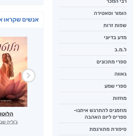
רבי המכר
הומור וסאטירה
אנשים שקראו את
שפות זרות
מדע בדיוני
ל.מ.ב
ספרי מתכונים
גאווה
ספרי שמע
מחזות
מוזמנים להתרגש איתנו-
הלוטו
ספרים ליום האהבה
ג'וליה שנ
סיפורת מתורגמת