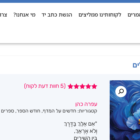
מרים
לקוחותינו ממליצים
הגשת כתב יד
מי אנחנו?
צרו
ים
(
5
חוות דעת לקוח)
5
מדורגים
5.00
מתוך 5
עפרה כהן
מבוסס על
קטגוריות:
חדשים על המדף
,
חודש הספר
,
ספרים ב-
דירוגים של
לקוחות
"אִם אֵלֵךְ בַּדֶּרֶךְ
וְלֹא אֶרְאֵךְ,
בֵּין הַשִּׁירִים