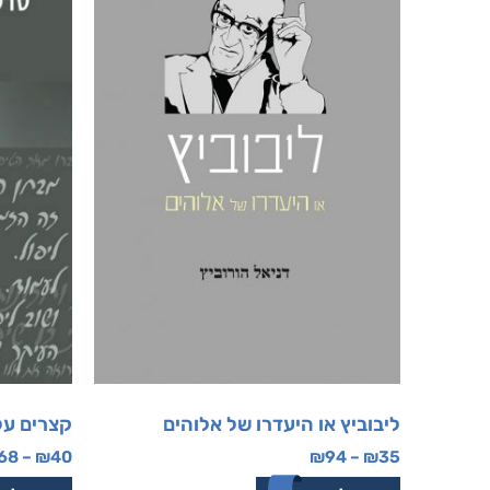
ליבוביץ או היעדרו של אלוהים
קצרים על
68
–
₪
40
₪
94
–
₪
35