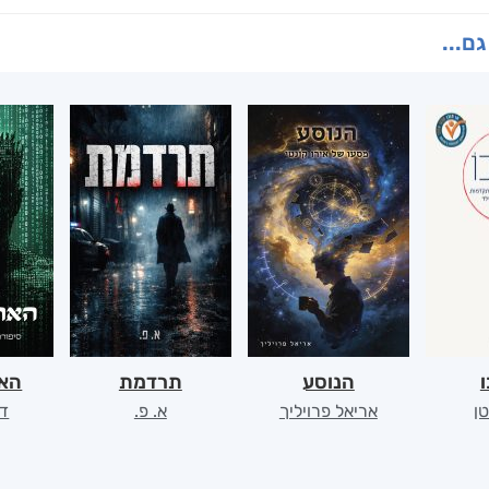
גם...
ו
הנוסע
תרדמת
האר
ן
אריאל פרויליך
א. פ.
דו