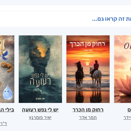
 זה קראו גם...
ס
רחוק מן הכרך
יש לי נפש רעועה
בילי ה
יידר
תמר אדר
יאיר פומרנץ
ד"ר 