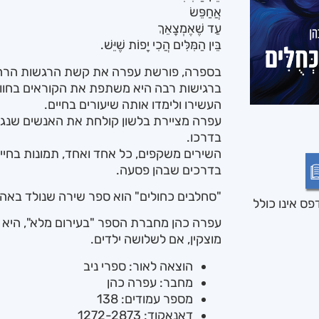
אֲחַפֵּשׂ
עַד שֶׁאֶמְצָאֵךְ
בֵּין הַמִּלִּים הֲכִי יָפוֹת שֶׁיֵּשׁ.
בספרה, פורשת עפרה את קשת הרגשות הרחב
ברגישות רבה היא משתפת את הקוראים בחוויו
העשירו ולימדו אותה שיעורים בחיים.
עפרה מציירת בלשון קולחת את האנשים שנגעו
בדרכו.
השירים משקפים, כל אחד ואחד, תמונות בחייה,
בדרכים שבהן פסעה.
"סחלבים כחולים" הוא ספר שירה שנולד באהבה
ס אינו כולל
עפרה כהן מחברת הספר "בעירום מלא", היא 
מוצקין, אם לשלושה ילדים.
הוצאה לאור: ספרי ניב
מחבר: עפרה כהן
מספר עמודים: 138
דאנאקוד: 1272-2873