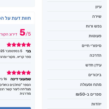
עיון
שירה
חוות דעת על ה
נפש ורוח
5
/
5
דירוג הקור
פעוטות
5
סיפורי חיים
בני
5 בספטמבר 2025
הדרכה
ספר קריא , מקורי ומרג
עידן חדש
5
ביכורים
שמעוני דינה
16 בינואר 2025
מתח ופעולה
הספר "סחלבים כחולים" 
מצליחה ליצור קשר רגשי
מודרנית
ספרים ב-₪50
יהדות