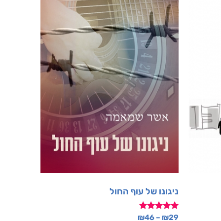
ניגונו של עוף החול
דורג
₪
46
–
₪
29