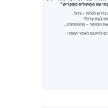
וּנָתִי עִם הַחֲתוּלִים הַמֻּכָּרִים."
נדרש לגלות – גדול.
תו בעת צרה?
 את הסיפור – מההתחלה…
נים להיכנס לאתר הספר: