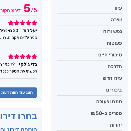
5
עיון
/
5
דירוג הקור
שירה
5
יעל דוד
20 באפריל 2023
נפש ורוח
ספר ילדים מקסים, רגיש
פעוטות
סיפורי חיים
5
גדי ג'לקי
19 במרץ 2023
הדרכה
רכשתי את הספר לנכדה 
עידן חדש
ביכורים
הצג עוד חוות דעת
מתח ופעולה
ספרים ב-₪50
בחרו דירו
יהדות
הוספת דירוג וח