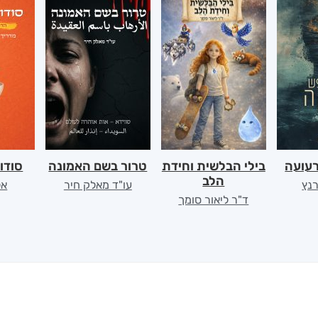
רעועה
בילי הבלשית וחידת
טרור בשם האמונה
סודו
הלב
רנץ
עו"ד מאלק חיר
אל
ד"ר ליאור סומך