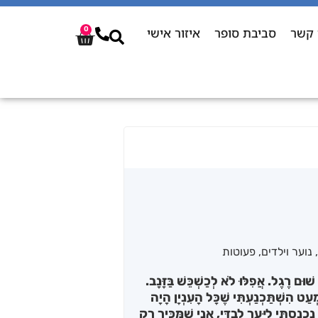
 קשר
סביבת סופר
איזור אישי
0
נוער וילדים
,
פעוטות
ׁוּם רֶגֶל. אֲפִלּוּ לֹא לְכַשְׁכֵּשׁ בַּזָּנָב.
ַט הִשְׁתַּכְנַעְתִּי שֶׁכָּל הָעִנְיָן הָיָה
ְנַסְתִּי לַיַּעַר לְבַדִּי, אֲנִי שֶׁמַּכִּיר רַק