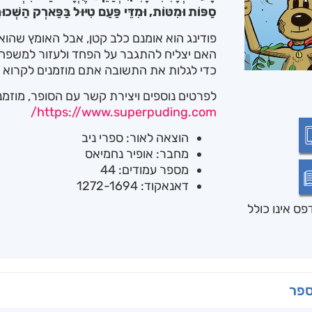
סַפּוֹת וּמִטּוֹת, וּמִדֵּי פַּעַם טִיּוּל בַּפַּארְק הַשְּׁכ
פודינג הוא אומנם כלב קטן, אבל האומץ שהוא 
האם יצליח להתגבר על הפחד ולעזור למשפח
כדי לגלות את התשובה אתם מוזמנים לקרוא
לפרטים נוספים ויצירת קשר עם הסופר, מוזמ
https://www.superpuding.com/
הוצאה לאור: ספרי ניב
מחבר: אופיר נחמיאס
מספר עמודים: 44
דאנאקוד: 1272-1694
ס אינו כולל
ספר