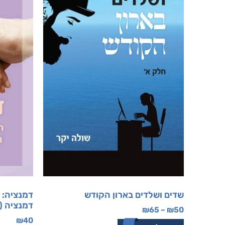
שדים ושלדים בארון הקודש
דמנציה: 
דמנציה (
₪
65
–
₪
50
₪
40