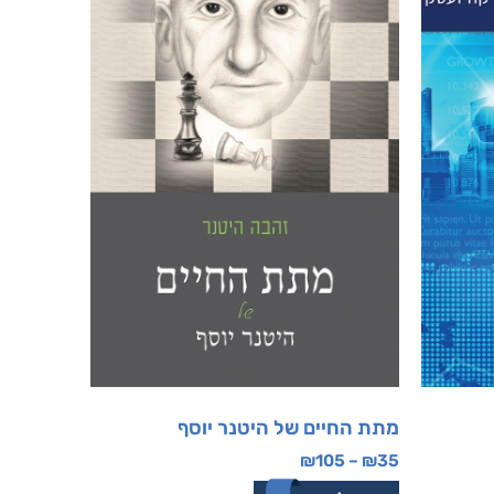
מתת החיים של היטנר יוסף
₪
105
–
₪
35