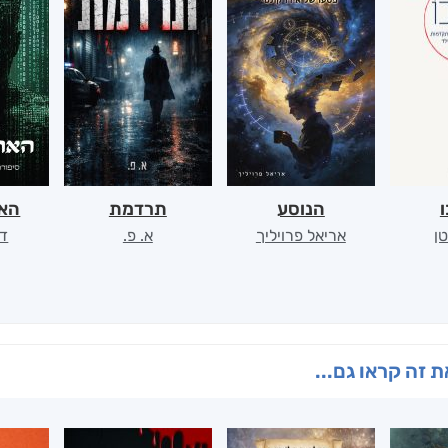
ו
הנוסע
תרדמת
האר
ן
אריאל פרויליך
א. פ.
דו
 זה קראו גם...