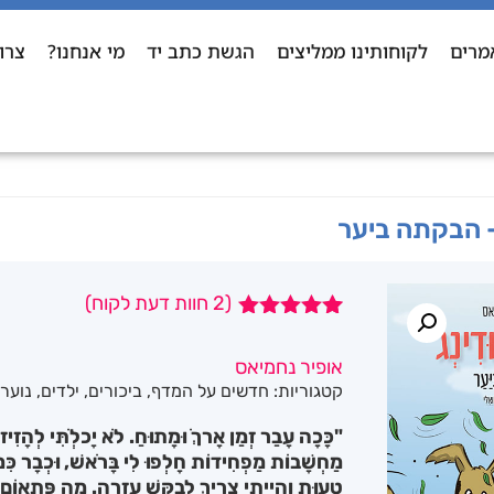
מרים
לקוחותינו ממליצים
הגשת כתב יד
מי אנחנו?
צרו
– הבקתה ביער
(
2
חוות דעת לקוח)
2
מדורגים
5.00
מתוך 5
אופיר נחמיאס
מבוסס על
קטגוריות:
חדשים על המדף
,
ביכורים
,
ילדים
,
נוער
,
דירוגים של
לקוחות
"כָּכָה עָבַר זְמַן אָרךְֹ וּמָתוּחַ. לֹא יָכלְֹתִּי לְהָזִיז ש
מַחְשָׁבוֹת מַפְחִידוֹת חָלְפוּ לִי בָּרֹאשׁ, וּכְבָר כִּמְע
טָעוּת וְהָיִיתִי צָרִיךְ לְבַקֵּשׁ עֶזְרָה. מַה פִּתְאוֹם נִכ