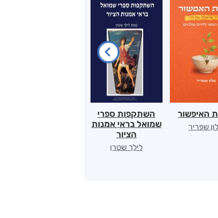
ת האיפשור
השתקפות ספרי
הלב של אמא
שמואל בראי אמנות
ון שפריר
ירדן כהן
הציור
לילך שטרן