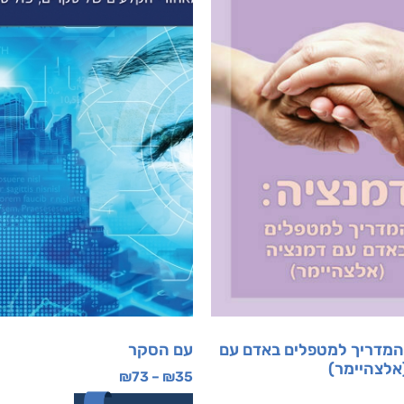
המדריך למטפלים באדם עם
עם הסקר
אלצהיימר)
₪
73
–
₪
35