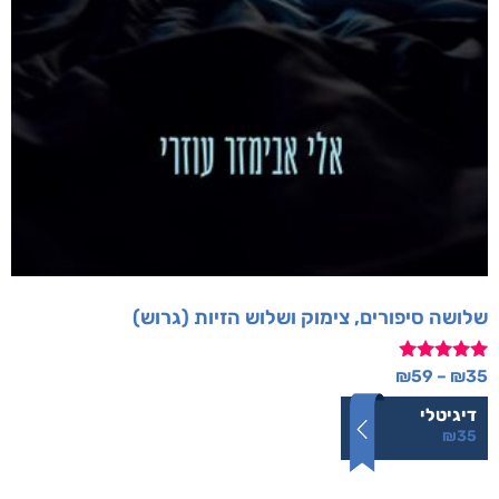
שלושה סיפורים, צימוק ושלוש הזיות (גרוש)
דורג
₪
59
–
₪
35
5.00
מתוך 5
דיגיטלי
₪
35