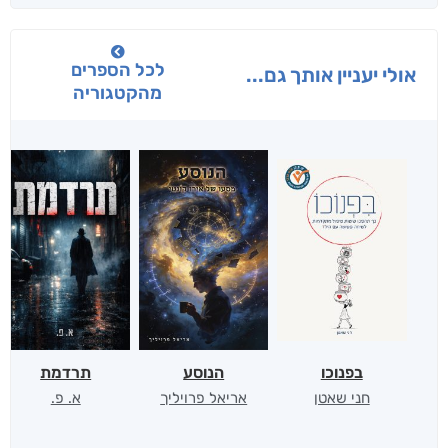
לכל הספרים
אולי יעניין אותך גם...
מהקטגוריה
בפנוכו
הנוסע
תרדמת
חני שאטן
אריאל פרויליך
א. פ.