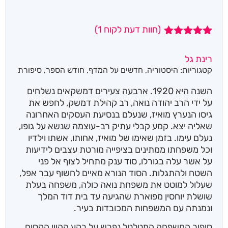
(חוות דעת לקוח
1
)
1
מדורג
5.00
מתוך 5
רינת גל
מבוסס על
קטגוריות:
היסטוריה
,
חדשים על המדף
,
חודש הספר
,
סיפורת
דירוגים של
לקוחות
השנה היא 1920. ארבעה צעירים דמשקאים נשלחים
על ידי הרב יהודה נואה, רב קהילת דמשק, לחפש את
גיסו הנערץ מואיז, שנעלם בנסיעת העסקים האחרונה
שאליה יצא. קמע קבלי עתיק רב-עוצמה שנשא על גופו,
נעלם עימו. בזמן שאימו של מואיז, אחותו, אשתו וילדיו
וכל משפחתו ממתינים בציפייה מורטת עצבים לידיעות
על אשר עלה בגורלו, סוד ענק מתחיל לצוף אל פני
השטח ולהתגלות. הסוד הנורא מאיים לחשוף עבר אפל,
שעלול למוטט את משפחת נואה כולה, משפחה בעלת
שושלת יוחסין מפוארת שהגיעה עד בית דוד המלך
ונמנתה עם המשפחות המכובדות בעיר.
סיפור המשפחה המטלטל נפרש על רקע ההווי הקסום