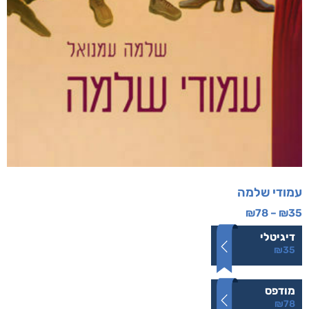
עמודי שלמה
₪
78
–
₪
35
דיגיטלי
₪
35
מודפס
₪
78