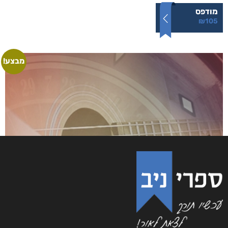
מודפס
₪
105
מבצע!