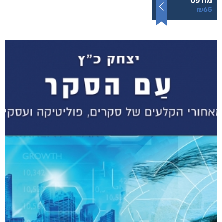
מודפס
₪
65