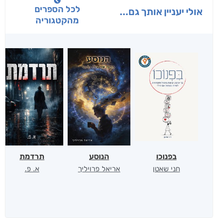
לכל הספרים
אולי יעניין אותך גם...
מהקטגוריה
בפנוכו
הנוסע
תרדמת
חני שאטן
אריאל פרויליך
א. פ.