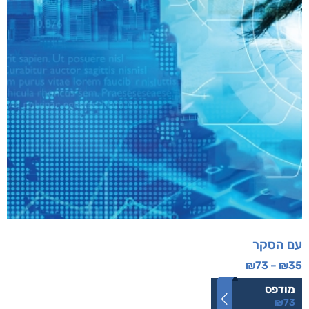
עם הסקר
₪
73
–
₪
35
מודפס
₪
73