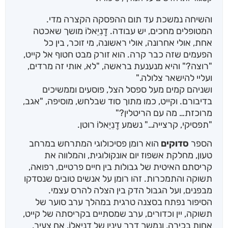
והשיחה נמשכת עד תום ההפסקה הקצרה מדי.
המטופלים מחכים, יש עבודה. דָנִיֵאלוֹ מושך שאכטה
אחת, אולי אחרונה, אולי ראשונה, מי זוכר, בין כל
הפעמים שזה כבר קרה. הוא זורק מבט חטוף אל קייט,
"רוצה?" והיא מנענעת בראשה, "לא, אותי זה מרדים,
ועליי להישאר צלולה."
ושניהם קמים מעל ספסל הצל, פוסעים וממשיכים
בדיבורם. וקייט, כמו מתוך סוד שבלחש, מוסיפה, "אגב,
מרוכזת… מה עם הריטלין?"
"תפסיקי, קרצייה…" נשמע דָנִיֵאלוֹ רוטן.
הספר
סדוקים
הוא רומן פסיכולוגי המתרחש במרחב
טעון, מחלקת אשפוז יום אונקולוגית, והמלווה את
קריסתם האיטית של גבולות בין חיים פרטיים, רפואה,
תשוקה והתמכרות. זהו רומן על אנשים טובים שנסדקו
מבפנים, ועל הגבול הדק בין הצלה להרס עצמי.
הסיפור נפתח בסצנה טרגית במהלך ערב סוער של
תשוקה, יין וכדורים, ערב שמסתיים בקריסתה של קייט,
אחות בכירה, ונמשך דרך עיניו של דָנִיֵאלוֹ, אח צעיר,