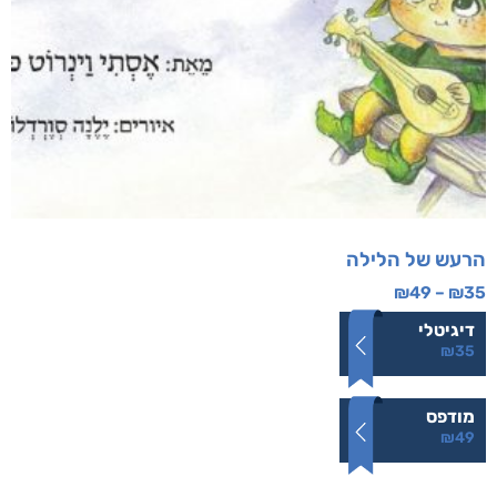
הרעש של הלילה
₪
49
–
₪
35
דיגיטלי
₪
35
מודפס
₪
49