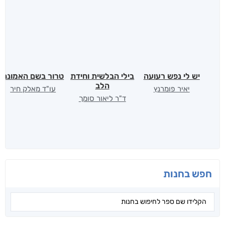
יש לי נפש רעועה
בילי הבלשית וחידת
טרור בשם האמונה
הלב
יאיר פומרנץ
עו"ד מאלק חיר
ד"ר ליאור סומך
חפש בחנות