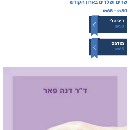
שדים ושלדים בארון הקודש
₪
65
–
₪
50
דיגיטלי
₪
50
מודפס
₪
65