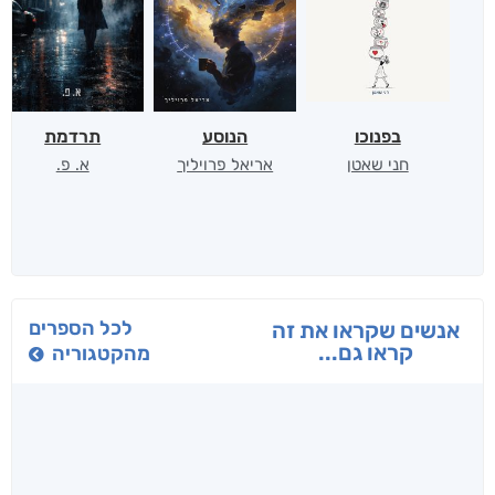
בפנוכו
הנוסע
תרדמת
חני שאטן
אריאל פרויליך
א. פ.
לכל הספרים
אנשים שקראו את זה
קראו גם...
מהקטגוריה