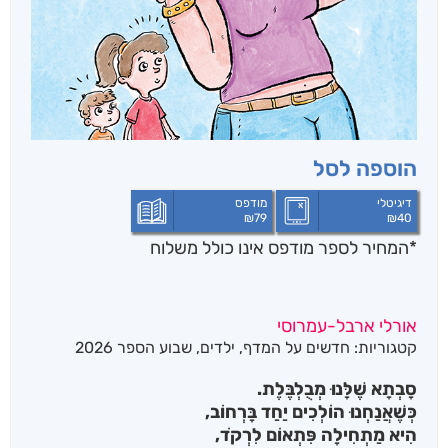
הוספה לסל
דיגיטלי
מודפס
₪
79
₪
40
*המחיר לספר מודפס אינו כולל משלוח
אורלי ארבל-עמרוסי
קטגוריות:
חדשים על המדף
,
ילדים
,
שבוע הספר 2026
סָבְתָא שֶׁלָּנוּ מְבֻלְבֶּלֶת.
כְּשֶׁאֲנַחְנוּ הוֹלְכִים יַחַד בָּרְחוֹב,
הִיא מַתְחִילָה פִּתְאוֹם לִרְקֹד,