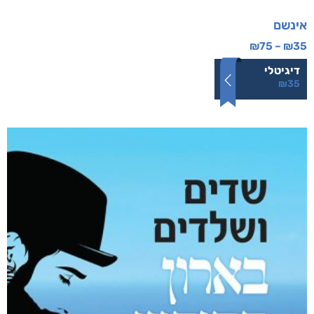
אינשם
₪
75
–
₪
35
דיגיטלי
₪
35