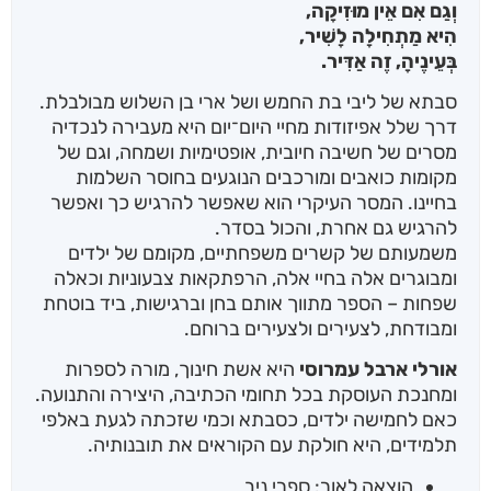
וְגַם אִם אֵין מוּזִיקָה,
הִיא מַתְחִילָה לָשִׁיר,
בְּעֵינֶיהָ, זֶה אַדִּיר.
סבתא של ליבי בת החמש ושל ארי בן השלוש מבולבלת.
דרך שלל אפיזודות מחיי היום־יום היא מעבירה לנכדיה
מסרים של חשיבה חיובית, אופטימיות ושמחה, וגם של
מקומות כואבים ומורכבים הנוגעים בחוסר השלמות
בחיינו. המסר העיקרי הוא שאפשר להרגיש כך ואפשר
להרגיש גם אחרת, והכול בסדר.
משמעותם של קשרים משפחתיים, מקומם של ילדים
ומבוגרים אלה בחיי אלה, הרפתקאות צבעוניות וכאלה
שפחות – הספר מתווך אותם בחן וברגישות, ביד בוטחת
ומבודחת, לצעירים ולצעירים ברוחם.
אורלי ארבל עמרוסי
היא אשת חינוך, מורה לספרות
ומחנכת העוסקת בכל תחומי הכתיבה, היצירה והתנועה.
כאם לחמישה ילדים, כסבתא וכמי שזכתה לגעת באלפי
תלמידים, היא חולקת עם הקוראים את תובנותיה.
הוצאה לאור: ספרי ניב