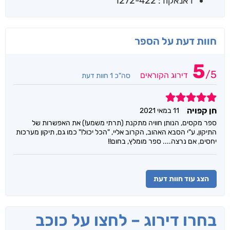
דאנאקוד: 1272-422
חוות דעת על הספר
5
/
5
דירוג הקוראים
סה"כ 1 חוות דעת
5
חן קפויה
11 במאי 2021
ספר מקסים, הנותן חוויה מתקנת (תרתי משמע!) את האפשרות של
התיקון, ע"י הסבא האהוב, הקרוב אליי, "הכל יכול!" כמו גם, תיקון מערכות
יחסים, אם נרצה.... ספר מומלץ, בחום!!
הצג עוד חוות דעת
בחרו דירוג – לחצו על כוכב