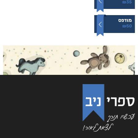
המשאלה של יהלי
₪
50
–
₪
35
דיגיטלי
₪
35
מודפס