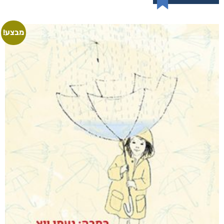
משהו אחר
₪
54
–
₪
35
דיגיטלי
₪
35
מודפס
₪
54
מבצע!