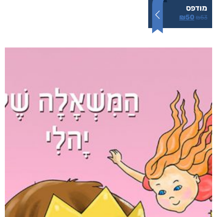
המטריה שלי
₪
50
–
₪
35
דיגיטלי
₪
35
מודפס
₪
50
₪
53