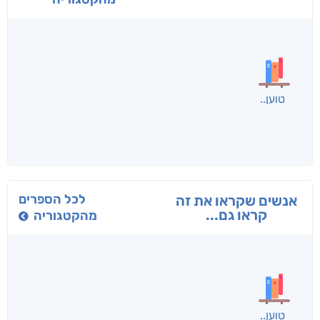
בפנוכו
הנוסע
תרדמת
חני שאטן
אריאל פרויליך
א. פ.