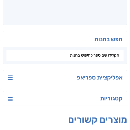
לכל הספרים
אנשים שקראו את זה
קראו גם...
מהקטגוריה
פיץ האריה
הסודות של ליבי
בילי הבלשית וחידת
הלב
אור ביטון
אורנה לוי אליהו
ד"ר ליאור סומך