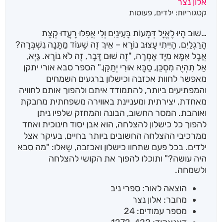
אלון נצר
מבוסס על
קטגוריות:
ילדים
,
פעוטות
דירוגים של
לקוחות
…שׁוּב הָיוּ לֶאֱיָל דְּמָעוֹת בָּעֵינַיִם וְלִי אֲפִלּוּ רָעֲדוּ קְצָת
הָרַגְלַיִם. הָיִיתִי עָצוּב נוֹרָא – אֵיךְ זֶה שֶׁעוֹד מַתָּנָה נִשְׁבְּרָה?
אֲבָל אִמָּא מִיָּד אָמְרָה, "זֶה שׁוּם דָּבָר, זֶה לֹא נוֹרָא. גַּיְא,
אַל תִּהְיֶה מִסְכֵּן, סַבָּא אוּרִי יְתַקֵּן." הספר סבא אורי יתקן
מאפשר לחוות אכזבה וכישלון ברגעים השמחים
והמפתיעים ביותר, להתמודד איתם ולהפוך אותם לחוויה
מאחדת, יצירתית ומעניינת באווירה משפחתית מחבקת
ואוהבת. המסר החשוב, הבונה והמחזק שלפיו ניתן
להפוך כל כישלון להצלחה, הוא אבן יסוד חינוכית ואחד
ממרכיבי ההצלחה החשובים ביותר בחיים, בעיקר אצל
ילדים. בכל פעם שתחוו כישלון ואכזבה, שַאלו: "מה סבא
היה עושה?" ותוכלו להפוך את הקושי להצלחה
ולשמחה.
הוצאה לאור: ספרי ניב
מחבר: אלון נצר
מספר עמודים: 24