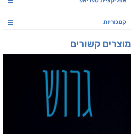
יש לי נפש רעועה
בילי הבלשית וחידת
טרור בשם האמונה
הלב
יאיר פומרנץ
עו"ד מאלק חיר
ד"ר ליאור סומך
חפש בחנות
אפליקציית ספריאפ
קטגוריות