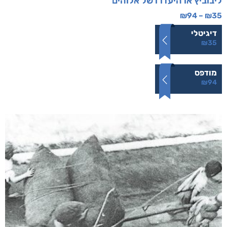
ליבוביץ או היעדרו של אלוהים
₪
94
–
₪
35
דיגיטלי