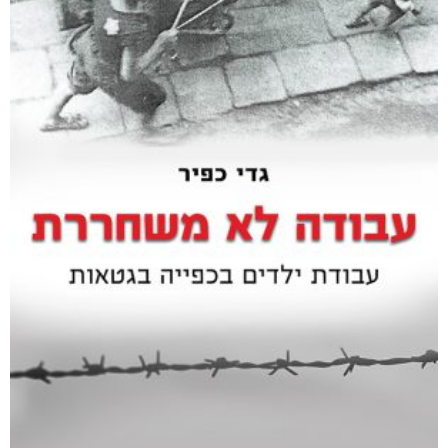
₪
35
מודפס
₪
94