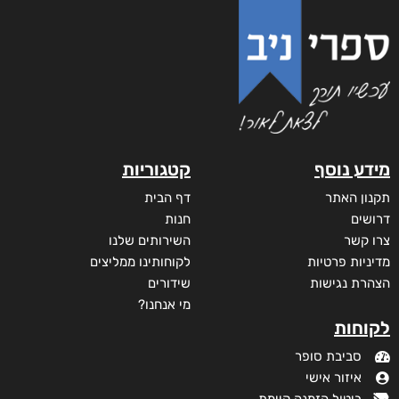
דיגיטלי
₪
40
מודפס
₪
88