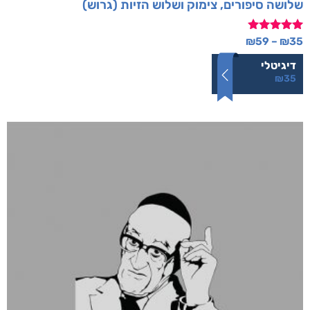
שלושה סיפורים, צימוק ושלוש הזיות (גרוש)
דורג
₪
59
–
₪
35
5.00