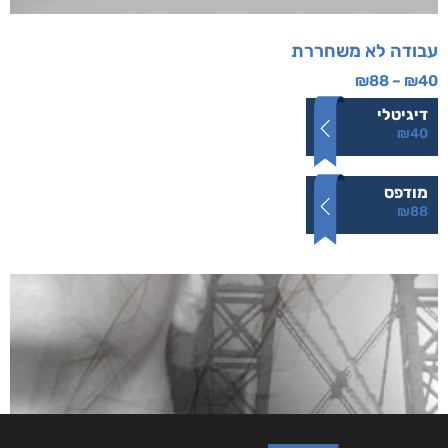
עבודה לא משחררת
₪
88
–
₪
40