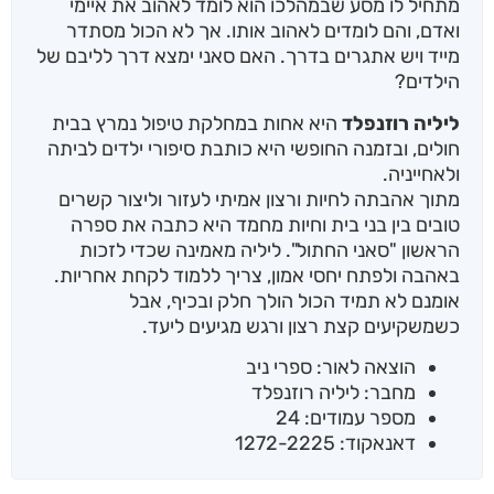
מתחיל לו מסע שבמהלכו הוא לומד לאהוב את איימי
ואדם, והם לומדים לאהוב אותו. אך לא הכול מסתדר
מייד ויש אתגרים בדרך. האם סאני ימצא דרך לליבם של
הילדים?
ליליה רוזנפלד
היא אחות במחלקת טיפול נמרץ בבית
חולים, ובזמנה החופשי היא כותבת סיפורי ילדים לביתה
ולאחייניה.
מתוך אהבתה לחיות ורצון אמיתי לעזור וליצור קשרים
טובים בין בני בית וחיות מחמד היא כתבה את ספרה
הראשון "סאני החתול". ליליה מאמינה שכדי לזכות
באהבה ולפתח יחסי אמון, צריך ללמוד לקחת אחריות.
אומנם לא תמיד הכול הולך חלק ובכיף, אבל
כשמשקיעים קצת רצון ורגש מגיעים ליעד.
הוצאה לאור: ספרי ניב
מחבר: ליליה רוזנפלד
מספר עמודים: 24
דאנאקוד: 1272-2225