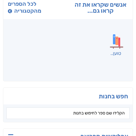
בפנוכו
הנוסע
תרדמת
חני שאטן
אריאל פרויליך
א. פ.
לכל הספרים
אנשים שקראו את זה
קראו גם...
מהקטגוריה