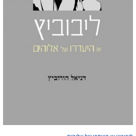
מתוך 5
דיגיטלי
₪
35