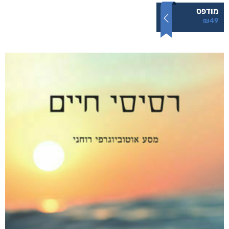
מודפס
₪
49