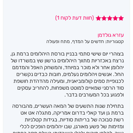
(חוות דעת לקוח
1
)
1
מדורג
5.00
מתוך 5
עזרא גולדמן
מבוסס על
קטגוריות:
חדשים על המדף
,
מתח ופעולה
דירוגים של
לקוחות
בצוהרי יום שישי סתמי בבניין בורסת היהלומים ברמת גן,
נרצח באכזריות מתווך היהלומים גרשון שץ במשרדו של
יהלומן אחר ולא מוכר במיוחד, והמשחק האפל והמדמם
החל. אנשים ויהלומים נעלמים, חובות כבדים נקשרים
לכנופיית סמים קולומביאנית, ומעילה מהדהדת חושפת
סוד הרסני שמאיים למוטט משפחות, להחריב עסקים
ולפגוע בכל המעורבים בדבר.
בתחילת שנות התשעים של המאה העשרים, מהבורסה
ברמת גן ועד קאלי בדרום אמריקה, מתגלה אט אט
רשת סבוכה של בריתות סודיות, בגידות קטלניות
ומזימות של פשע מאורגן, שבו יהלומים הופכים לכלי