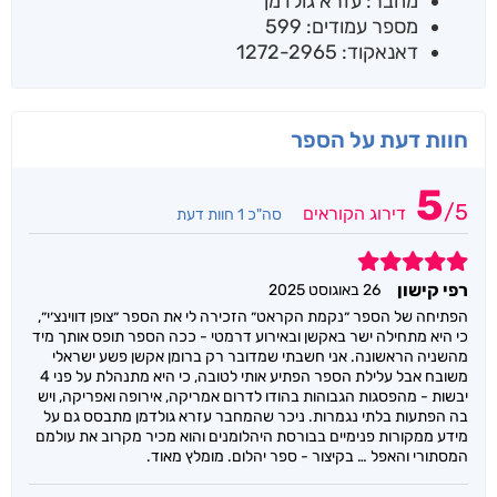
מחבר: עזרא גולדמן
מספר עמודים: 599
דאנאקוד: 1272-2965
חוות דעת על הספר
5
/
5
דירוג הקוראים
סה"כ 1 חוות דעת
5
רפי קישון
26 באוגוסט 2025
הפתיחה של הספר ״נקמת הקראט״ הזכירה לי את הספר ״צופן דווינצ׳י״,
כי היא מתחילה ישר באקשן ובאירוע דרמטי - ככה הספר תופס אותך מיד
מהשניה הראשונה. אני חשבתי שמדובר רק ברומן אקשן פשע ישראלי
משובח אבל עלילת הספר הפתיע אותי לטובה, כי היא מתנהלת על פני 4
יבשות - מהפסגות הגבוהות בהודו לדרום אמריקה, אירופה ואפריקה, ויש
בה הפתעות בלתי נגמרות. ניכר שהמחבר עזרא גולדמן מתבסס גם על
מידע ממקורות פנימיים בבורסת היהלומנים והוא מכיר מקרוב את עולמם
המסתורי והאפל … בקיצור - ספר יהלום. מומלץ מאוד.