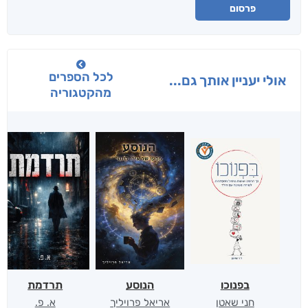
פרסום
לכל הספרים
אולי יעניין אותך גם...
מהקטגוריה
בפנוכו
הנוסע
תרדמת
חני שאטן
אריאל פרויליך
א. פ.