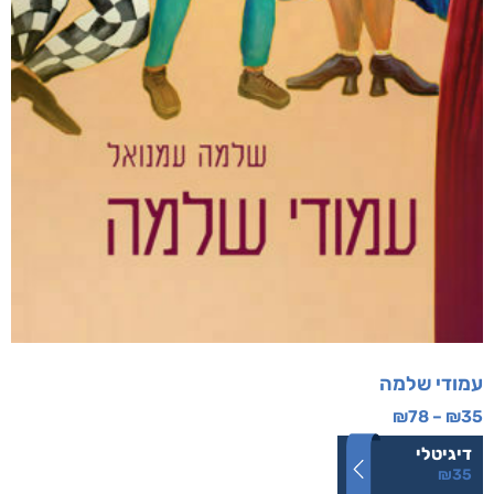
עמודי שלמה
₪
78
–
₪
35
דיגיטלי
₪
35