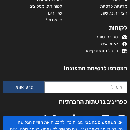
מדיניות פרטיות
לקוחותינו ממליצים
הצהרת נגישות
שידורים
מי אנחנו?
לקוחות
סביבת סופר
איזור אישי
ביטול הזמנה קיימת
הצטרפו לרשימת התפוצה!
צרפו אותי!
ספרי ניב ברשתות החברתיות
אינשם
אנו משתמשים בקובצי עוגיות כדי להבטיח את חוויית הגלישה
₪
75
–
₪
35
הטובה ביותר באתר שלנו. אם תמשיך להשתמש באתר שלנו, נניח