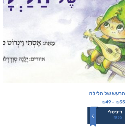
הרעש של הלילה
₪
49
–
₪
35
דיגיטלי
₪
35