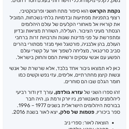
נשק, לקלפי מיקוח ולכלי הישרדותי בעולם חסר רחמים.
נקמת הקראט
הוא סיפור מתח חושני ופרובוקטיבי,
רצוף בתפניות מפתיעות ובדמויות בלתי נשכחות, המוביל
את קוראיו אל מאחורי הקלעים של עולם היהלומים
הנסתר מעיני הציבור. העלילה, השוזרת מציאות ובדיון
ומתפרשת על פני מדינות שונות ותרבויות זרות ברחבי
העולם, בהן אלבניה, פורטוגל ואף מנזר מסתורי בהרים
סביב סרינגאר, מצליחה לשפוך אור על קשרי עולם
הפשע עם אנשי עסקים ורשויות המס והחוק בישראל.
כאן לא תמצאו גיבור אחד בלבד, אלא שרשרת של אנשי
ונשות קיצון מחתרתיים, אלימים, עזי נפש וקשים כמו
חומר הגלם שבו הם סוחרים.
זהו ספרו השני של
עזרא גולדמן,
עורך דין ודור רביעי
ליהלומנים מאנטוורפן, ניו יורק ורמת גן, היה חבר
בבורסת היהלומים הישראלית בשנים 1977 – 1996.
ספר ביכוריו,
פטמות של סלק,
יצא לאור בשנת 2016.
הוצאה לאור: ספרי ניב