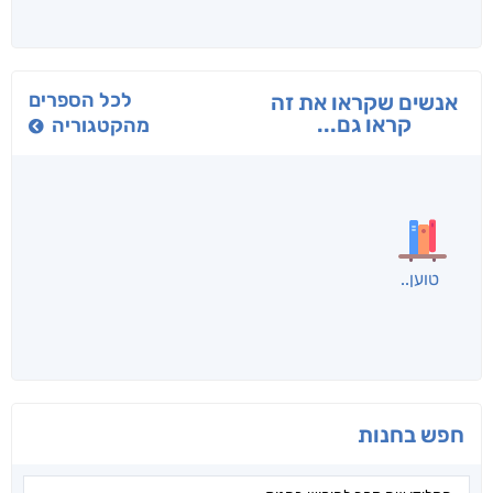
בפנוכו
הנוסע
תרדמת
חני שאטן
אריאל פרויליך
א. פ.
לכל הספרים
אנשים שקראו את זה
קראו גם...
מהקטגוריה