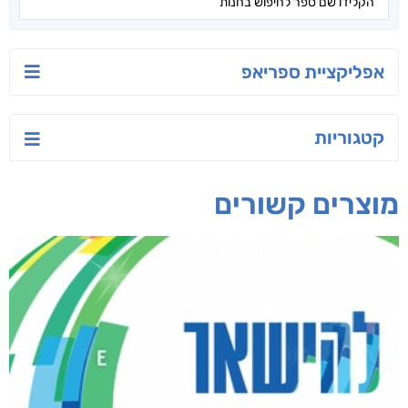
ישראל-סין:
טרור בשם האמונה
שירת הזהב
המשחק האסטרטגי
עו"ד מאלק חיר
אביבה דורון
קאריס וויטי
חפש בחנות
אפליקציית ספריאפ