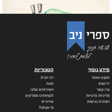
געגועים לפלייסמט
₪
61
–
₪
30
דיגיטלי
₪
30
מודפס
₪
61