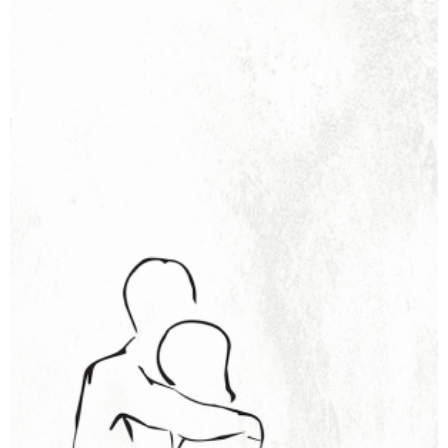
להישאר על הגלגל
₪
64
–
₪
42
דיגיטלי
₪
42
מודפס
₪
64