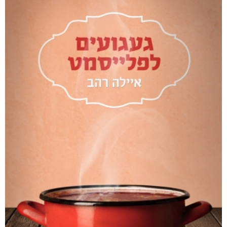
ואהבת
₪
63
–
₪
40
דיגיטלי
₪
40
מודפס
₪
63