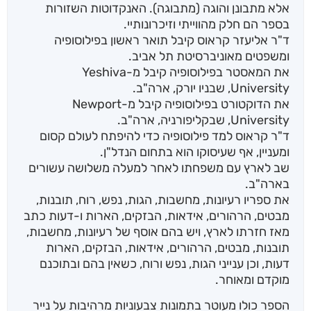
אלא מתבונן והוגה (מתבוגה). האנקדוטות השזורות
בספר הם חלק מהווייתי וזיכרונותיי.
ד"ר אליעזר קראוס קיבל תואר ראשון בפילוסופיה
ומשפטים מאוניברסיטת תל אביב.
את המאסטר בפילוסופיה קיבל מ-Yeshiva
University, שבניו יורק, ארה"ב.
את הדוקטורט בפילוסופיה קיבל מ-Newport
University, שבקליפורניה, ארה"ב.
ד"ר קראוס למד פילוסופיה כדי להיפתח לעולם קסום
ומעניין, אף שעיסוקו הוא בתחום הנדל"ן.
שב לארץ עם משפחתו לאחר למעלה משלושה עשורים
בארה"ב.
את ספריו רעיונות, מחשבות, הגות, נפש, רוח, תובנות,
מבטים, הרהורים, אידאות, הבזקים, הארות ו-דעות כתב
מאז חזרתו לארץ, ויש בהם אוסף של רעיונות, מחשבות,
תובנות, מבטים, הרהורים, אידאות, הבזקים, הארות
דעות, וכן ענייני הגות, נפש ורוח, כשאין בהם ובתוכנם
מוקדם ומאוחר.
הספר כולו מעוטר בתמונות צבעוניות מרהיבות על נייר