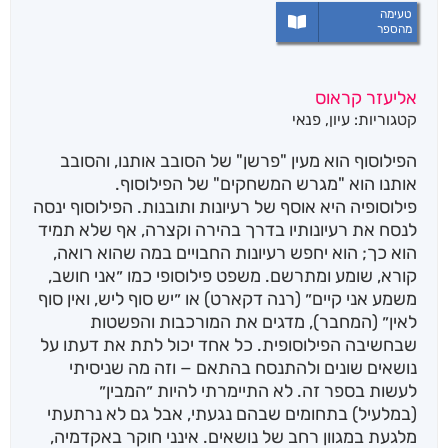
טעימה
מהספר
אליעזר קראוס
קטגוריות:
עיון
,
פנאי
הפילוסוף הוא מעין "פרשן" של הסובב אותנו, והסובב
אותנו הוא "מגרש המשחקים" של הפילוסוף.
פילוסופיה היא אוסף של רעיונות ותובנות. הפילוסוף ינסה
לנסח את רעיונותיו בדרך בהירה וקצרה, אף שלא תמיד
הוא כך; הוא יחפש רעיונות החבויים במה שהוא רואה,
קורא, שומע ומתרשם. משפט פילוסופי כמו ״אני חושב,
משמע אני קיים״ (רנה דקארט) או ״יש סוף ליש, ואין סוף
לאין״ (המחבר), מדגים את המורכבות והפשטות
שבחשיבה הפילוסופית. כל אחד יכול לתת את דעתו על
נושאים שונים ולהתנסח בהתאם − וזה מה שניסיתי
לעשות בספר זה. לא התיימרתי להיות ״המבין״
(במלעיל) בתחומים שבהם נגעתי, אבל גם לא נרתעתי
מלגעת במגוון רחב של נושאים. אינני חוקר באקדמיה,