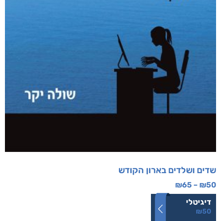
שדים ושלדים בארון הקודש
₪
65
–
₪
50
דיגיטלי
₪
50