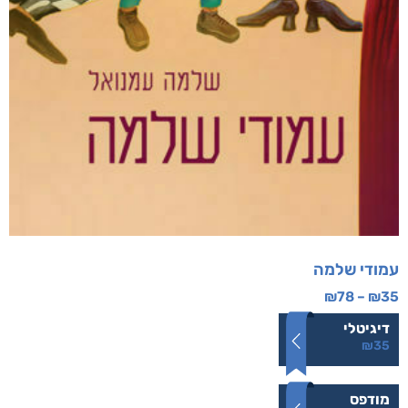
עמודי שלמה
₪
78
–
₪
35
דיגיטלי
₪
35
מודפס