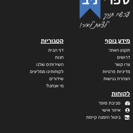
מידע נוסף
קטגוריות
תקנון האתר
דף הבית
דרושים
חנות
צרו קשר
השירותים שלנו
מדיניות פרטיות
לקוחותינו ממליצים
הצהרת נגישות
שידורים
מי אנחנו?
לקוחות
סביבת סופר
איזור אישי
שבר ענן
ביטול הזמנה קיימת
דורג
₪
65
–
₪
28