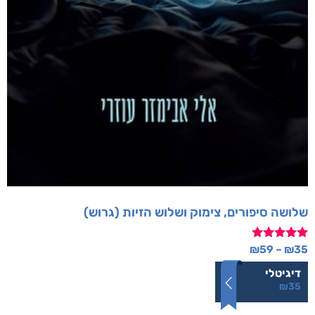
שלושה סיפורים, צימוק ושלוש הזיות (גרוש)
דורג
₪
59
–
₪
35
5.00
מתוך 5
דיגיטלי
₪
35