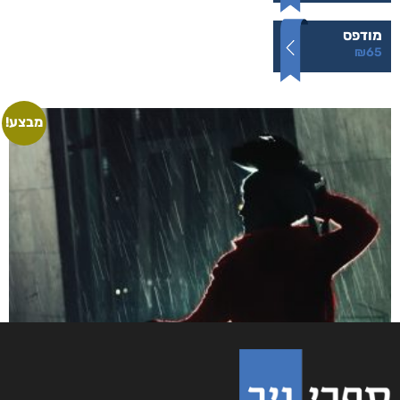
מודפס
₪
65
מבצע!