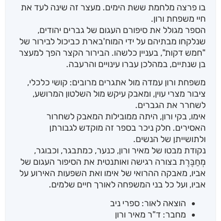
בו פרצה מלחמת ששת הימים. מעצר זה שינה לעד את
חיי משפחת ורון.
הספר מגולל את סיפורם העגום של גברים יהודים,
שנלקחו מבתיהם על ידי המוח'בארת כביכול לבירור של
"חמש דקות", בעניין כלשהו. הבירור הקצר הפך למעצר
בן שנתיים, במהלכן עברו עינויים והרעבה.
משפחת ורון עמדה מול אתגרים מרובים: קושי כלכלי,
ציבור מצרי עוין, ומאבק עיקש מול השלטון המרושע,
לשחרר את הגברים.
אימו, בקי ורון, היתה ממובילות המאבק לשחרור
האסירים. חלק ניכר בספר זה מוקדש לגבורתן
ולתושייתן של הנשים.
נקודת מבטו של מאיר ורון, כנער, כמתבגר, וכבוגר,
מְחַבֶּרֶת בצורה רגישה ואותנטית את הסיפור העגום של
אביו, מאבקה ההרואי של אימו ואת השפעות האירוע על
אביו, ועל כל בני המשפחה לאורך חיים שלמים.
הוצאה לאור: ספרי ניב
מחבר: ד"ר מאיר ורון