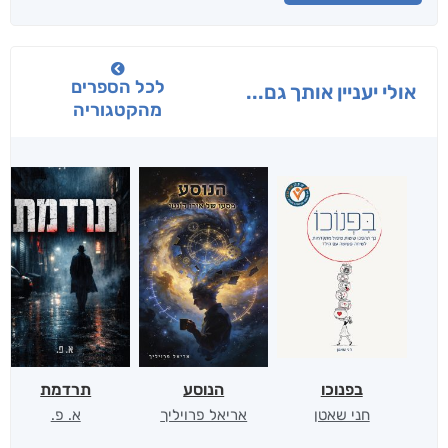
לכל הספרים
אולי יעניין אותך גם...
מהקטגוריה
בפנוכו
הנוסע
תרדמת
חני שאטן
אריאל פרויליך
א. פ.