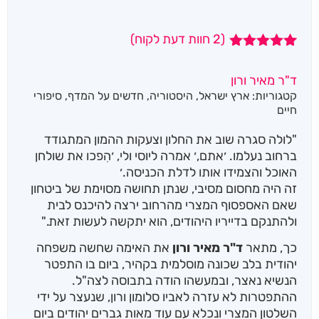
(
2
חוות דעת לקוח)
2
מדורגים
5.00
מתוך 5
ד"ר מאיר ורון
מבוסס על
קטגוריות:
ארץ ישראל
,
היסטוריה
,
חדשים על המדף
,
סיפורי
דירוגים של
לקוחות
חיים
"לולה סגרה שוב את החלון וצעקות ההמון המתגודד
ברחוב נעלמו. ׳אתם,׳ אמרה ליוסי ולי, ׳הִפכו את שולחן
האוכל והצמידו אותו לדלת הכניסה.׳
זה היה מחסום מסיבי, שנתן תחושה מסוימת של ביטחון
שאם האספסוף המצרי מהרחוב ירצה להיכנס לבית
ולהתנקם בדייריו היהודים, הוא יתקשה לעשות זאת."
כך, מתאר
ד"ר מאיר ורון
את האימה שחשה משפחה
יהודית בלב שכונה מוסלמית בקהיר, ביום בו התפטר
הנשיא נאצר, ובמעשהו הודה בתבוסה לצה"ל.
ההתפטרות לא עזרה לאביו סלומון ורון, שנעצר על ידי
השלטון המצרי ונכלא עם עוד מאות גברים יהודים ביום