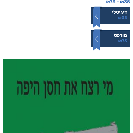
₪
73
–
₪
35
דיגיטלי
₪
35
מודפס
₪
73