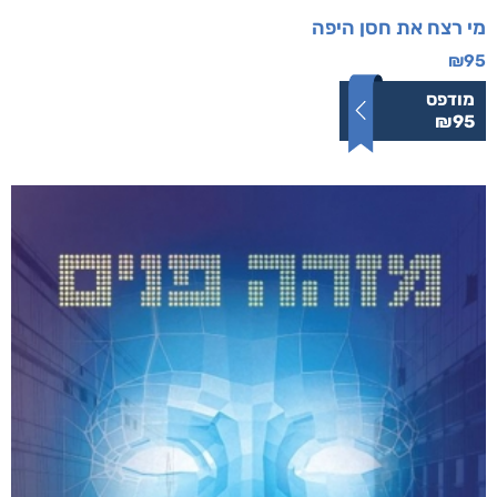
מי רצח את חסן היפה
₪
95
מודפס
₪
95