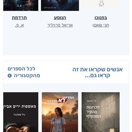
בפנוכו
הנוסע
תרדמת
חני שאטן
אריאל פרויליך
א. פ.
לכל הספרים
אנשים שקראו את זה
קראו גם...
מהקטגוריה