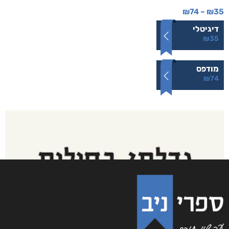
₪
74
–
₪
35
דיגיטלי
₪
35
מודפס
₪
74