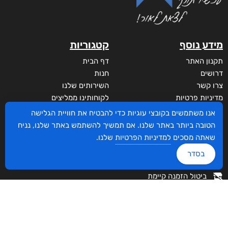
מידע נוסף
קטגוריות
תקנון האתר
דף הבית
דרושים
חנות
צרו קשר
השירותים שלנו
מדיניות פרטיות
לקוחותינו ממליצים
הצהרת נגישות
שידורים
אנו משתמשים בקובצי עוגיות כדי להבטיח את חוויית הגלישה
מי אנחנו?
הטובה ביותר באתר שלנו. אם תמשיך להשתמש באתר שלנו, נניח
לקוחות
שאתה מסכים
למדיניות הפרטיות
שלנו.
סביבת סופר
בסדר
איזור אישי
ביטול הזמנה קיימת
הצטרפו לרשימת התפוצה!