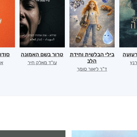
רעועה
בילי הבלשית וחידת
טרור בשם האמונה
סודו
הלב
רנץ
עו"ד מאלק חיר
אל
ד"ר ליאור סומך