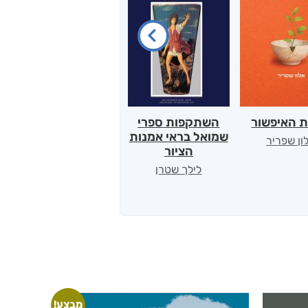
ת האיפשור
השתקפות ספרי
הלב של אמא
שמואל בראי אמנות
ון שפריר
ירדן כהן
הציור
לילך שטרן
מבצע!