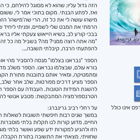
הזה גדול עליו; שהוא לא מסוגל להילחם, כי ה
ואז, לפתע הבנתי. מקום בתוכי אמר לי, ששום
מישהו עושה לי את כל זה, הרי שה'מישהו' הז
הרמתי את המבט שלי לשמיים, ופניתי ליחיד שי
בבכי קורע לב, בשיא הייאוש צעקתי אליו בראש
"מה אתה רוצה ממני? מה? בשביל מה כל זה?
להפתעתי הרבה, קיבלתי תשובה….
הספר "נבראנו בצלמו" מנסה להסביר מהי אותה 
בורא עולם, שבצלמו נבראנו. הספר משלב מדע 
ומתמטיקה, ומאיר אותם בתובנות מתורת הקב
הספר מציע דרכים מפורטות, שלב אחר שלב, ל
להשגת המידות הטובות. העבודה עם הספר תו
הטרנספורמציה המתבקשת: מטבע אנושי להכ
ס אינו כולל
על רחלי רביב גרינברג:
במשך שנים רבות חיפשתי תשובות לשאלות ה
החיים, מדוע קורות לנו תקלות בלתי מוסברות
הזו ולהגיע למקורות ידע שפע ואושר בלתי מו
שחוויתי, מצאתי את התשובה בתורת הקבלה.