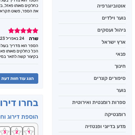
הספר הוא מדריך בעולם 
אוטוביוגרפיה
כחלקים מאותו פאזל, בצ
את הספר, פשוט תקראו או
נוער וילדים
ניהול ועסקים
5
שרה
24 באפריל 2023
ארץ ישראל
הספר הוא מדריך בעולם 
הכל כחלקים מאותו פאזל
פנאי
בקיצור קשה לתאר במילי
חינוך
סיפורים קצרים
הצג עוד חוות דעת
נוער
בחרו דירו
ספרות רומנטית ואירוטית
רומנטיקה
הוספת דירוג וח
מדע בדיוני ופנטזיה