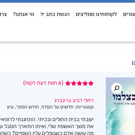
מרים
לקוחותינו ממליצים
הגשת כתב יד
מי אנחנו?
צרו
(
6
חוות דעת לקוח)
6
מדורגים
4.83
מתוך
רחלי רביב גרינברג
5 מבוסס על
קטגוריות:
חדשים על המדף
,
חודש הספר
,
עיון
דירוגים של
לקוחות
ישבתי בבית החולים ובכיתי. התחננתי לרופאי
את משך האשפוז שלי, ואיתו התארך הסבל של
מה עושה אדם כשנופלים עליו השמיים? כשה