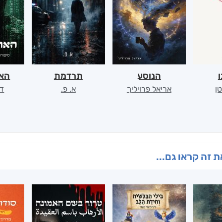
ו
הנוסע
תרדמת
האר
ן
אריאל פרויליך
א. פ.
דו
 זה קראו גם...