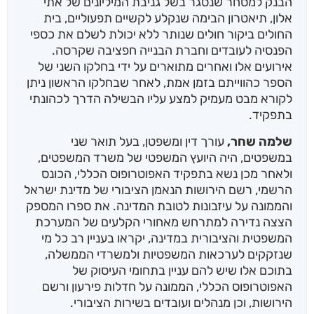
הבנק למסחר שנסגר בשל גניבת המיליונים של אתי
אלון, תיאטרון הבימה שנקלע לקשיים תפעוליים, בית
החולים ביקור חולים שנותר ללא יכולת לשלם את כספי
הפנסיה לעובדים וחברת הבנייה חפציבה שקרסה.
אירועים אלו ואחרים מתוארים על ידי בחלקו השני של
הספר כהווייתם בזמן אמת, לאחר שבחלקו הראשון ניתן
לקורא מבט מעמיק למצע עליו הבשילה הדרך לכהונתי
בתפקיד.
שלמה שחר,
עורך דין ומשפטן, בעל תואר שני
במשפטים, היה היועץ המשפטי של משרד המשפטים,
ולאחר מכן נשא בתפקיד האפוטרופוס הכללי, הכונס
הרשמי, רשם הירושות הנאמן הציבורי של מדינת ישראל
והממונה על עיזבונות לטובת המדינה. את ספרו המספק
הצצה נדירה למתרחש מאחורי הקלעים של המערכת
המשפטית והציבורית במדינה, יקראו בעניין רב כל מי
שנזקקים לערכאות המשפטיות ולמשרדי הממשלה,
בתוכם אלו שיש להם עניין בתחומי העיסוק של
האפוטרופוס הכללי, הממונה על חדלות פירעון ורשם
הירושות, וכן מנהלים ועובדים בשירות הציבורי.