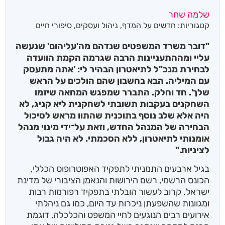
שלמה שחר
קטגוריות:
חדשים על המדף
,
ניהול ועסקים
,
סיפורי חיים
"דובר משרד המשפטים שנדהם מה'עליהום' שנעשה
עליי ומההתעניינות הרבה שגרמה הקמת הוועדה
לבחירת מנכ"ל לתיאטרון הבהיר לי: 'אתה מתעסק
עם המיליה. הבא בחשבון שהם הולכים על הראש
שלך'. חד וחלק. התברר שמפגש המחאה שיזמו
השחקנים בעקבות תשובתי לשחקנית ליא קניג, לא
היה אלא שלב נוסף בתוכנית שהתוו מראש לסיכול
הבחירה של המנהל החדש, וזאת על־ידי מינוי מנהל
אומנותי לתיאטרון, ללא הסכמתי. לא היה גבול
לציניות."
בגיל ארבעים התמניתי לתפקיד האפוטרופוס הכללי,
הכונס הרשמי, רשם הירושות והנאמן הציבורי של מדינת
ישראל. קרוב לעשור הובלתי בתפקיד רפורמות רבות
ומגוונות שהשפעתן ניכרות עד היום, כמו גם ניהלתי
אירועים רבים הנוגעים לחיי המשפט והכלכלה, דוגמת