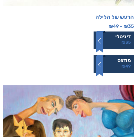
הרעש של הלילה
₪
49
–
₪
35
דיגיטלי
₪
35
מודפס
₪
49