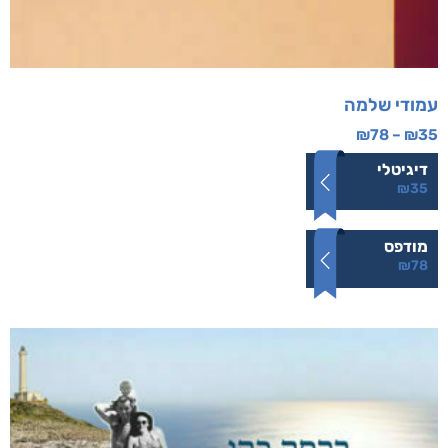
עמודי שלמה
₪
78
–
₪
35
דיגיטלי
₪
35
מודפס
₪
78