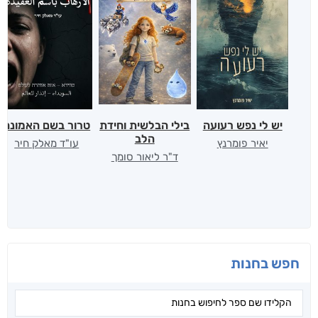
יש לי נפש רעועה
בילי הבלשית וחידת
טרור בשם האמונה
הלב
יאיר פומרנץ
עו"ד מאלק חיר
ד"ר ליאור סומך
חפש בחנות