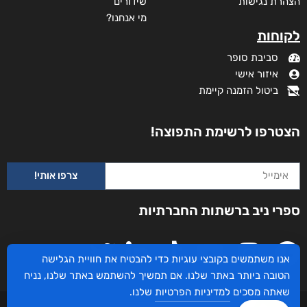
הצהרת נגישות
שידורים
מי אנחנו?
לקוחות
סביבת סופר
איזור אישי
ביטול הזמנה קיימת
והים ביניהן
₪
65
–
₪
35
הצטרפו לרשימת התפוצה!
דיגיטלי
₪
35
צרפו אותי!
מודפס
ספרי ניב ברשתות החברתיות
₪
65
אנו משתמשים בקובצי עוגיות כדי להבטיח את חוויית הגלישה
הטובה ביותר באתר שלנו. אם תמשיך להשתמש באתר שלנו, נניח
שאתה מסכים
למדיניות הפרטיות
שלנו.