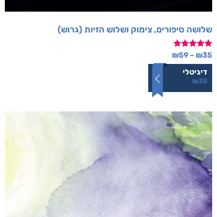
שלושה סיפורים, צימוק ושלוש הזיות (גרוש)
דורג
₪
59
–
₪
35
5.00
מתוך 5
דיגיטלי
₪
35