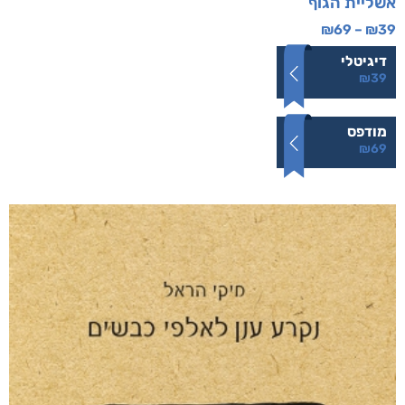
אשליית הגוף
₪
69
–
₪
39
דיגיטלי
₪
39
מודפס
₪
69