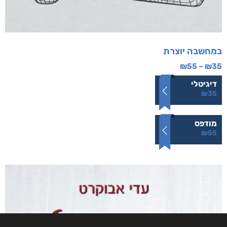
במחשבה יוצרת
₪
55
–
₪
35
דיגיטלי
₪
35
מודפס
₪
55