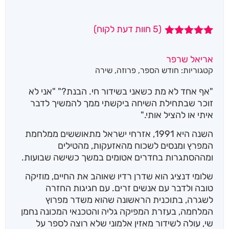
(
5
חוות דעת לקוח)
5
מדורגים
5.00
מתוך 5
אריאל שרפר
מבוסס על
קטגוריות:
חודש הספר
,
פרוזה
,
שירה
דירוגים של
לקוחות
"אף אחד לא מת כשאני בשידור חי. הבנת?" "אני לא
זוכר שבתחילת השיחה ביקשתי ממך להמשיך לדבר
איתי או להציל אותי."
השנה היא 1991, אזרחי ישראל מתאוששים ממלחמת
המפרץ ומנסים לשכוח מהאזעקות, מהטילים
ומההסתגרות בחדרים אטומים במשך כשישה שבועות.
שלומי דנציג הוא שדרן רדיו שאוהב את החיים, מוזיקה
טובה ולדבר עם אנשים זרים. עם חגיגות החזרה
לשגרה, בתוכנית הראשונה שהוא משדר מפרוץ
המלחמה, בעזרת המפיקה גליה והטכנאי המכונה נחמן
שי, עולה לשידור מאזין אלמוני שלא רוצה לספר על