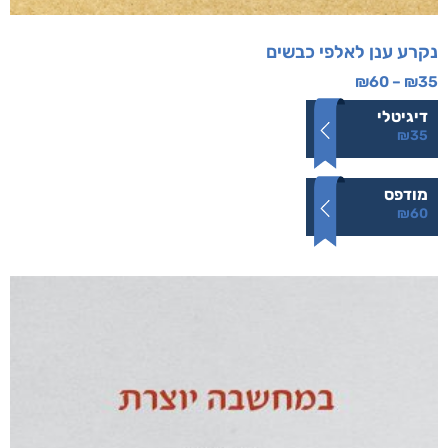
נקרע ענן לאלפי כבשים
₪
60
–
₪
35
דיגיטלי
₪
35
מודפס
₪
60