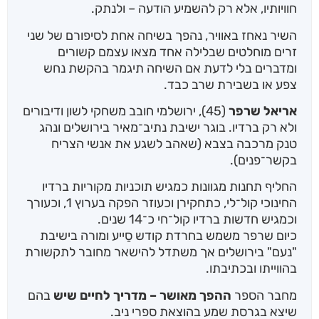
חוויותיו, אלא רק להשמיע הודעה – ולנתק.
השיר נאחז באוויר, נהפך בשיחה אחת לסיפורם של שני
זרים מוחלטים שבלילה אחד מצאו עצמם קשורים
ומדברים בלי לדעת אם השיחה תיגמר בהקשת נחש
צפע או בשבירת שרב כבד.
אריאל שרפר
(45), ירושלמי חובב משחקי לשון ודיבורים
ולא רק ברדיו. בוגר ישיבת נתיב־מאיר בירושלים ונהג
טנק מרכבה בצבא (שאהב לשגע את אנשי הצריח
בקשר־פנים).
החליף תחנות מגוונות כמגיש תוכניות מקוריות ברדיו
החינוכי קול־לי, כתחקירן וכעוזר הפקה בערוץ 1, וכעורך
וכמגיש חדשות ברדיו קול־חי כ־14 שנים.
כיום שרפר משמש בחרדת קודש סַייע ומורה בישיבת
"נעם" בירושלים אך משתדל להישאר מחובר לתקשורת
בהווייתו ובכתיבתו.
מחבר הספר
ההפך מאושר – מדריך לחיים שיש
בהם
שיצא בגרסת שמע בהוצאת ספרי ניב.