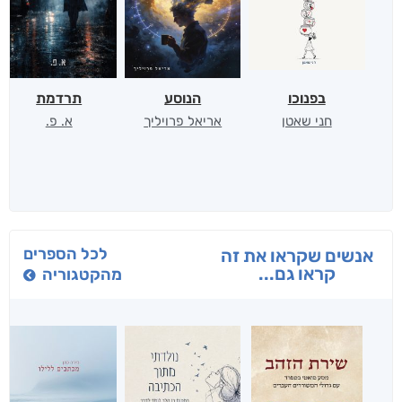
בפנוכו
הנוסע
תרדמת
חני שאטן
אריאל פרויליך
א. פ.
לכל הספרים
אנשים שקראו את זה
קראו גם...
מהקטגוריה