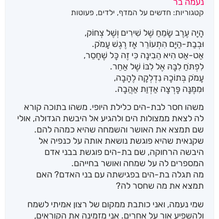
נעמה בר
מבוסס על
קטגוריות:
חדשים על המדף
,
ילדים
,
פעוטות
דירוגים של
לקוחות
הָיָה עֶרֶב שָׂמֵחַ שֶׁל שִׁירִים וְשֶׁל צְחוֹק,
וּבְבַת-הַיָּם הִתְעוֹרֵר אָז רֶגֶשׁ עָמֹק.
אַט-אַט הִיא הֵבִינָה כִּי זֶה כָּל שֶׁחָסֵר,
לִפְתֹּחַ לִבָּהּ אֶל לִבּוֹ שֶׁל אַחֵר.
עָמֹק בְּתוֹכָהּ נִדְלְקָה לֶהָבָה,
וּמִמֶּנָּה פָּרְצָה אַדְוַת אַהֲבָה.
משהו חסר לבת-הים כלילת היופי. משהו בתוכה קורא
לה לצאת ממצולות הים ולהגיע אל היבשת הגדולה, אולי
שם תמצא את האושר והשמחה שהיא כמהה להם.
שקנאית שהיא פוגשת נושאת אותה על כנפיה אל
היבשה הרחוקה, שם בת-הים פוגשת בבני אדם
המספרים לה על שמחה ואושר בחייהם.
מה תגלה בת-הים בפגישתה עם בני האדם? האם
תמצא את מה שחסר לה?
שמי נעמה, ואני כותבת ממקום של רצון אמיתי לשמח
ולהשפיע אור על אחרים. אני מזמינה את הקוראים,