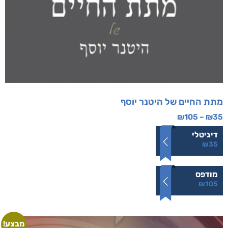
מתת החיים של היטנר יוסף
₪
105
–
₪
35
דיגיטלי
₪
35
מודפס
₪
105
מבצע!