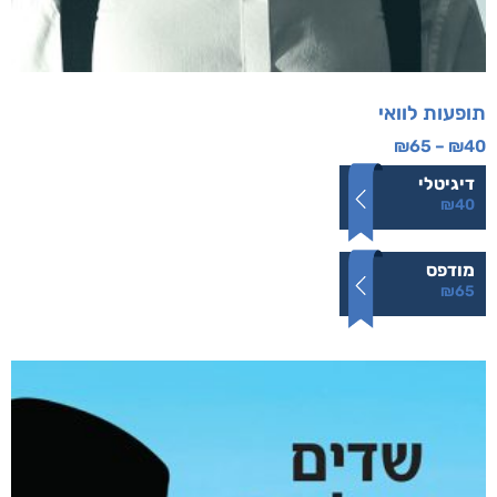
תופעות לוואי
₪
65
–
₪
40
דיגיטלי
₪
40
מודפס
₪
65