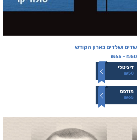
שדים ושלדים בארון הקודש
₪
65
–
₪
50
דיגיטלי
₪
50
מודפס
₪
65