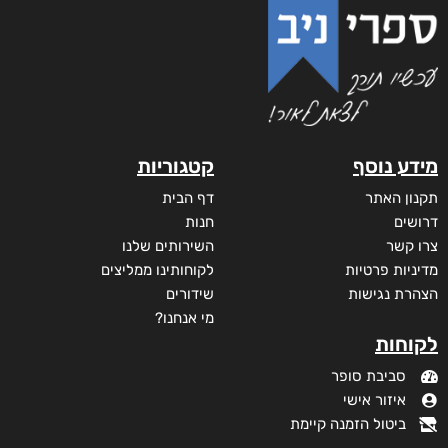
₪
58
–
₪
35
מודפס
₪
58
₪
68
דיגיטלי
₪
35