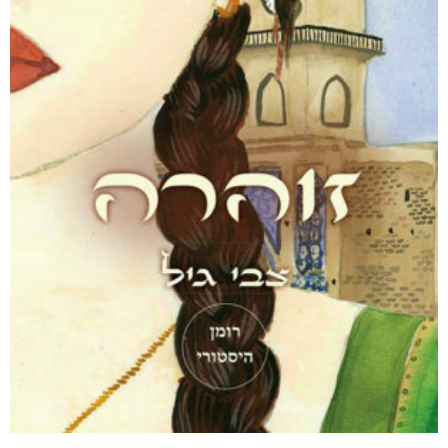
מודפס
₪
68
מבצע!