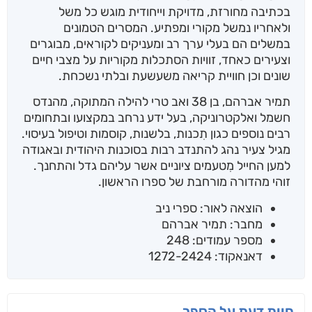
בכתיבה מחורזת, מדויקת וייחודית מוגש כל משל
ולאחריו נמשל מקורי ומפתיע. המסרים הטמונים
במשלים הם בעלי ערך רב ומעניקים לקוראים, מבוגרים
וצעירים כאחד, זוויות הסתכלות מקוריות על מצבי חיים
שונים וכן חוויית קריאה משעשעת ובלתי נשכחת.
תמיר אברהם, בן 38 ואב טרי להילה המתוקה, מהנדס
חשמל ואלקטרוניקה, בעל ידע נרחב במקצועו ובתחומים
רבים נוספים כגון תִכנות, בלשנות, קוסמות וטיפול בעיסוי.
מגיל צעיר נהג להתנדב רבות בסוכנות היהודית ובאגודה
למען החייל מִטעמים ציוניים אשר עליהם גדל והתחנך.
זוהי מהדורה מורחבת של ספרו הראשון.
הוצאה לאור: ספרי ניב
מחבר: תמיר אברהם
מספר עמודים: 248
דאנאקוד: 1272-2424
חוות דעת על הספר