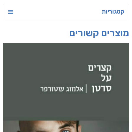
יש לי נפש רעועה
בילי הבלשית וחידת
טרור בשם האמונה
הלב
יאיר פומרנץ
עו"ד מאלק חיר
ד"ר ליאור סומך
חפש בחנות
אפליקציית ספריאפ
קטגוריות