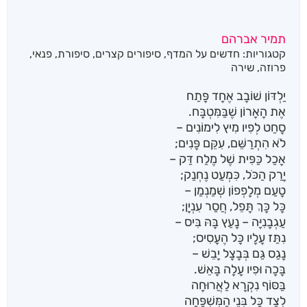
תמיר אברהם
קטגוריות:
חדשים על המדף
,
סיפורים קצרים
,
סיפורת
,
פנאי
,
פרוזה
,
שירה
יַלְדּוֹן שׁוֹבָב אֶחָד פָּתַח
אֶת הָאָרוֹן שֶׁבַּמִּטְבָּח.
סָחַט לְפִיו מִיץ לִימוֹנִים –
לֹא הִתְרַשֵּׁם, עִקֵּם פָּנִים;
אָכַל כַּפִּית שֶׁל מֶלַח דַּק –
יָרַק הַכֹּל, כִּמְעַט נֶחְנַק;
טָעַם מְלָפְפוֹן שְׁמַנְמַן –
כָּל כָּךְ תָּפֵל, חֲסַר עִנְיָן;
עַגְבָנִיָּה – נָעַץ בָּהּ בִּיס –
נִתַּז עָלָיו כָּל הֶעָסִיס;
נָגַס גַּם בְּבָצָל יָבֵשׁ –
בָּכָה וּפִיו עָלָה בָּאֵשׁ.
בַּסּוֹף נִקְרָא לַאֲרוּחָה
לְצַד כָּל בְּנֵי הַמִּשְׁפָּחָה