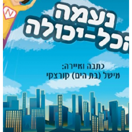
דיגיטלי
₪
32
₪
40
מודפס
₪
73
מבצע!