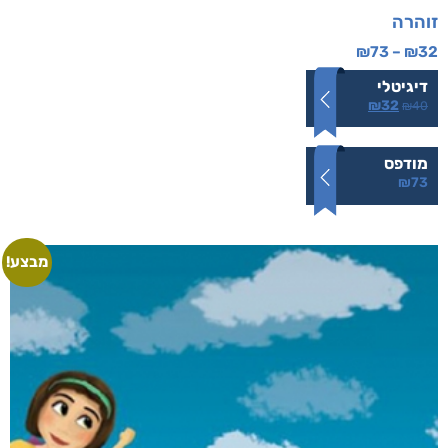
זוהרה
₪
73
–
₪
32