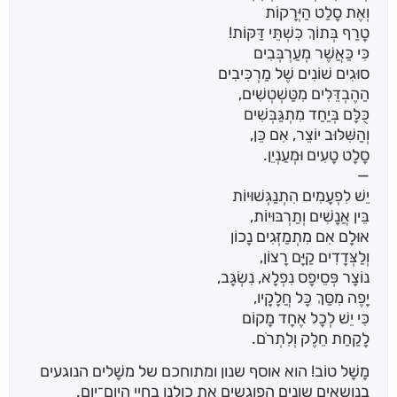
וְאֶת סָלַט הַיְּרָקוֹת
טָרַף בְּתוֹךְ כִּשְׁתֵּי דַּקּוֹת!
כִּי כַּאֲשֶׁר מְעַרְבְּבִים
סוּגִים שׁוֹנִים שֶׁל מַרְכִּיבִים
הַהֶבְדֵּלִים מִטַּשְׁטְשִׁים,
כֻּלָּם בְּיַחַד מִתְגַּבְּשִׁים
וְהַשִּׁלּוּב יוֹצֵר, אִם כֵּן,
סָלָט טָעִים וּמְעַנְיֵן.
—
יֵשׁ לִפְעָמִים הִתְנַגְּשׁוּיוֹת
בֵּין אֲנָשִׁים וְתַרְבּוּיוֹת,
אוּלָם אִם מִתְמַזְּגִים נָכוֹן
וְלַצְּדָדִים קַיָּם רָצוֹן,
נוֹצָר פְּסֵיפָס נִפְלָא, נִשְׂגָּב,
יָפֶה מִסַּךְ כָּל חֲלָקָיו,
כִּי יֵשׁ לְכָל אֶחָד מָקוֹם
לָקַחַת חֵלֶק וְלִתְרֹם.
מָשָׁל טוֹב! הוא אוסף שנון ומתוחכם של משָׁלים הנוגעים
בנושאים שונים הפוגשים את כולנו בחיי היום־יום.