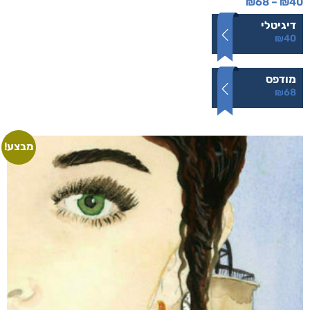
קצרים על סרטן
₪
68
–
₪
40
דיגיטלי
₪
40