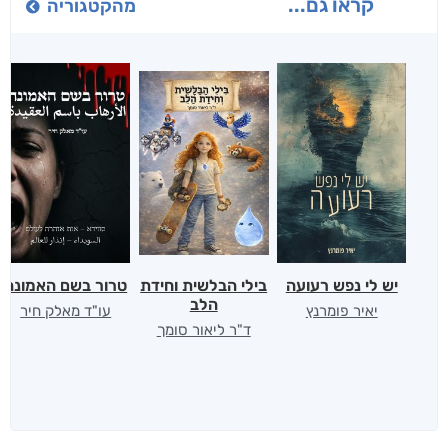
קראו גם...
מהקטגוריה
יש לי נפש רעועה
בילי הבלשית וחידת
טרור בשם האמונה
הלב
יאיר פומרנץ
עו"ד מאלק חיר
ד"ר ליאור סומך