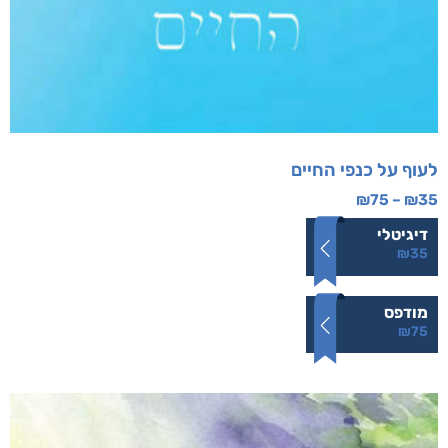
לעוף על כנפי החיים
₪
75
–
₪
35
דיגיטלי
₪
35
מודפס
₪
75