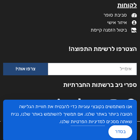
לקוחות
סביבת סופר
איזור אישי
ביטול הזמנה קיימת
הצטרפו לרשימת התפוצה!
צרפו אותי!
זוהרה
ספרי ניב ברשתות החברתיות
₪
73
–
₪
32
דיגיטלי
₪
32
₪
40
אנו משתמשים בקובצי עוגיות כדי להבטיח את חוויית הגלישה
הטובה ביותר באתר שלנו. אם תמשיך להשתמש באתר שלנו, נניח
מודפס
שאתה מסכים
למדיניות הפרטיות
שלנו.
₪
73
עיצוב ובניית האתר: ספרי ניב © כל הזכויות שמורות. בוקסאי טכנולוגיות בע"מ שד אבא
בסדר
אבן 16 הרצליה 4672534, מדינת ישראל