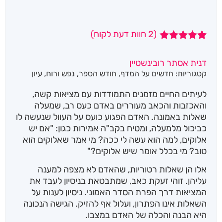
(
2
חוות דעת לקוח)
2
מדורגים
5.00
מתוך 5
דנית אסתר רובינשטיין
מבוסס על
קטגוריות:
חדשים על המדף
,
חודש הספר
,
נפש ורוח
,
עיון
דירוגים של
לקוחות
לעיתים החיים מזמנים התמודדות עם מציאות קשה,
והאכזבות והכאב מעוררים באדם כעס רב, שמעלה
שאלות באמונה. האדם הפגוע כועס על העוול שנעשה לו
כביכול מלמעלה, ומטיח בקב"ה אמירות כגון: "אם יש
אלוקים, למה הוא עשה לי ככה? מי אמר שאלוקים הוא
טוב? מי בכלל אומר שיש אלוקים?"
אלו הן שאלות רטוריות, שהאדם לא מצפה למענה
עליהן. זוהי זעקת כאב, שמתבטאת בניסיון לעבד את
המציאות דרך הפרת הסדר האמוני. ניסיון לענות על
השאלות אינו הפתרון, ועלול אף להזיק. הגישה הנכונה
היא הבנה והכלה של האדם במצבו.