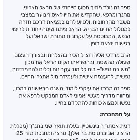
ספר זה נולד מתוך מסעו הייחודי של הראל חצרוני,
מחנך ומרפא, שהקדיש את חייו לאיסוף נוער במצבי
משבר מהרחובות, ולסיוע להם במציאת דרכם חזרה
למסלול החיים הבריא. הראל פיתח שיטה ייחודית לריפוי
הנפש, המבוססת על עקרונות מתורת ישראל ועל
רגישות יוצאת דופן.
הרב מרדכי אליהו זצ"ל הכיר בהצלחתו ובצורך העצום
שעולה מהשטח, ובהשראתו הקים הראל את מכון
"משיבת נפש"– בית ללימוד עקרונות וכלים להתמודדות
נפשית, להעצמה אישית ולעמידה מול אתגרי החיים.
ספר זה מרכז את עיקרי לימודי השנה הראשונה במכון,
ומהווה מדריך מעשי ואמוני לאדם המבקש לרפא את
נפשו ולמצוא כוחות להתקדם בחייו.
על המחברת:
דנית אסתר רובינשטיין, בעלת תואר שני בתנ"ך (מכללת
הרצוג ואוניברסיטת בר אילן), מרצה ומחנכת מזה 25