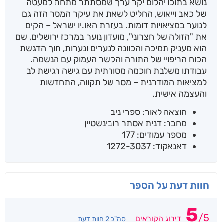
נושא בתוכו יהלום יקר ערך שמסתתר מתחת למעטה
של כאב וייאוש, החליט לשאת את עיקר המסר הזה גם
לנוער במציאויות דומות. בעזרת האו.יו ישראל – הקים
את "הזולה של חצרוני", מועדון נוער במרכז ירושלים, שם
הוא מעניק תמיכה והכוונה לנערים ונערות, תוך הדגשת
הכוח הריפויי של התורה והקשר העמוק עם הנשמה.
עבודתו משלבת חוכמה מסורתית עם גישה רגישת לב
למציאות המודרנית – מסר של תקווה, התחדשות
והעצמה אישית.
הוצאה לאור: ספרי ניב
מחבר: דנית אסתר רובינשטיין
מספר עמודים: 177
דאנאקוד: 1272-3037
חוות דעת על הספר
5
/
5
דירוג הקוראים
סה"כ 2 חוות דעת