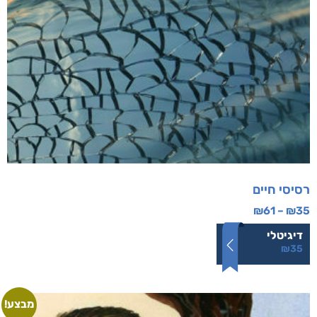
רסיסי חיים
₪
61
–
₪
35
דיגיטלי
₪
35
מבצע!