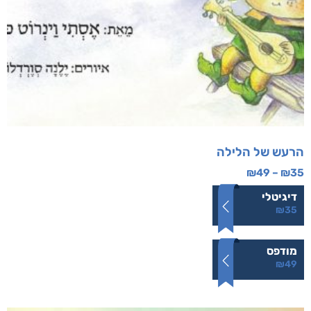
הרעש של הלילה
₪
49
–
₪
35
דיגיטלי
₪
35
מודפס
₪
49