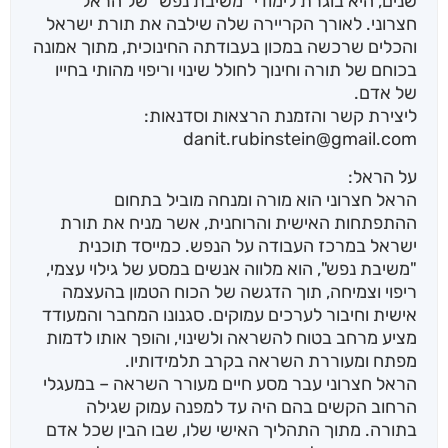
שנים, היא בוגרת לימודי "משיבת נפש" של הראל
חצרוני. לאורך הקריירה שלה שילבה את תורת ישראל
והכלים שרכשה במכון בעבודתה החינוכית, מתוך אמונה
בכוחם של תורה וחינוך לחולל שינוי וריפוי מהותי בחייו
של אדם.
ליצירת קשר והזמנת הרצאות וסדנאות:
danit.rubinstein@gmail.com
על הראל:
הראל חצרוני הוא מורה ומנחה מוביל בתחום
ההתפתחות האישית והרוחנית, אשר מניח את תורת
ישראל במרכז העבודה על הנפש. כמייסד תוכנית
"משיבת נפש", הוא מלווה אנשים במסע של גילוי עצמי,
ריפוי וצמיחה, תוך הדגשה של הכוח הטמון בהעצמה
אישית וחיבור לערכים עמוקים. סגנונו המחבר והמעודד
מציע מרחב בטוח להשראה ולשינוי, והופך אותו לדמות
מפתח ומעוררת השראה בקרב תלמידותיו.
הראל חצרוני עבר מסע חיים מעורר השראה – במעגלי
הרחוב הקשים בהם היה עד למפנה עמוק שגילה
בתורה. מתוך התהליך האישי שלו, שבו הבין שכל אדם