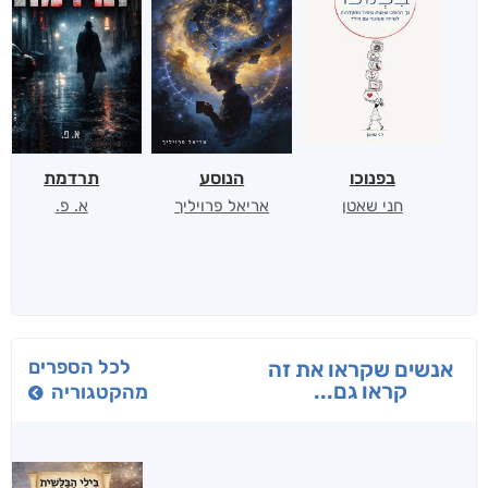
בפנוכו
הנוסע
תרדמת
חני שאטן
אריאל פרויליך
א. פ.
לכל הספרים
אנשים שקראו את זה
קראו גם...
מהקטגוריה