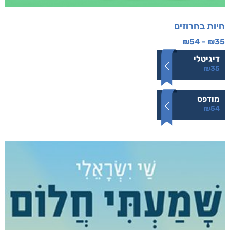
חיות בחרוזים
₪
54
–
₪
35
דיגיטלי
₪
35
מודפס
₪
54