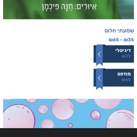
שמעתי חלום
₪
65
–
₪
35
דיגיטלי
₪
35
מודפס
₪
65