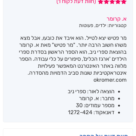
(חוות דעת לקוח
1
)
1
מדורג
5.00
מתוך 5
א. קרומר
מבוסס על
קטגוריות:
ילדים
,
פעוטות
דירוגים של
לקוחות
מר פטיש יצא לטייל. הוא איבד את כובעו, אבל מצא
משהו חשוב הרבה יותר. "מר פטיש" מאת א. קרומר
בהוצאת ספרי ניב, הוא הספר הראשון בסדרת ספרי
הילדים 'ארגז הכלים', סיפורים על כלי עבודה. הספר
מלווה באתר האינטרנט המאפשר פעילויות
אינטראקטיביות שונות סביב הדמויות מהסדרה.
okromer.com
הוצאה לאור: ספרי ניב
מחבר: א. קרומר
מספר עמודים: 30
דאנאקוד: 1272-424