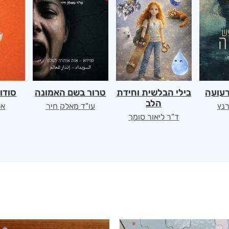
רעועה
בילי הבלשית וחידת
טרור בשם האמונה
סודו
הלב
רנץ
עו"ד מאלק חיר
אל
ד"ר ליאור סומך