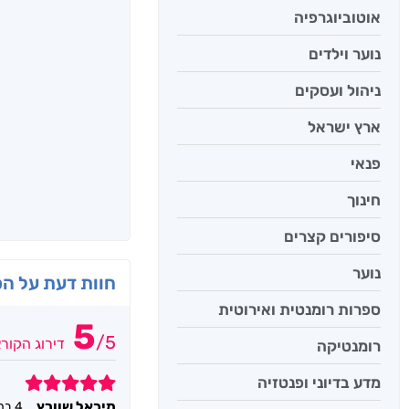
אוטוביוגרפיה
נוער וילדים
ניהול ועסקים
ארץ ישראל
פנאי
חינוך
סיפורים קצרים
נוער
חוות דעת על ה
ספרות רומנטית ואירוטית
5
/
5
דירוג הקור
רומנטיקה
מדע בדיוני ופנטזיה
5
מיכאל שוורץ
4 במאי 2022