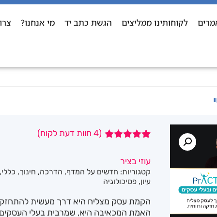
מרים
לקוחותינו ממליצים
הגשת כתב יד
מי אנחנו?
צרו
(
4
חוות דעת לקוח)
4
מדורגים
5.00
מתוך 5
עוזי בציר
מבוסס על
קטגוריות:
חדשים על המדף
,
הדרכה
,
חינוך
,
כללי
,
דירוגים של
לקוחות
עיון
,
פסיכולוגיה
הקמת עסק מצליח היא דרך מעשית להתחזקו
האמת המכאיבה היא, שמרבית בעלי העסקים 