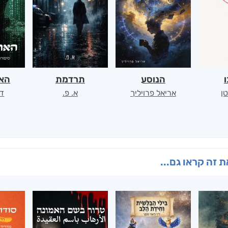
ו
הנוסע
תרדמת
האר
ן
אריאל פרויליך
א. פ.
דו
 זה קראו גם...