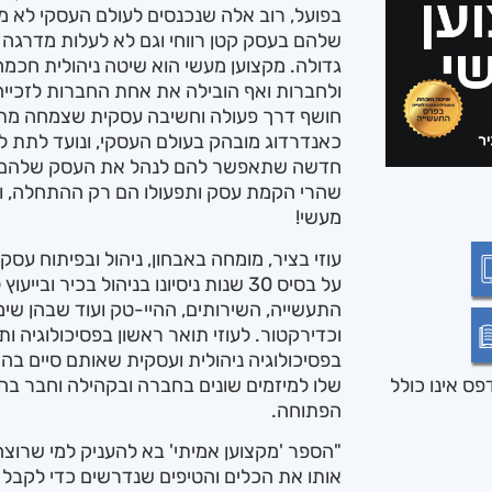
בפועל, רוב אלה שנכנסים לעולם העסקי לא מ
שלהם בעסק קטן רווחי וגם לא לעלות מדרגה 
גדולה. מקצוען מעשי הוא שיטה ניהולית חכמ
ולחברות ואף הובילה את אחת החברות לזכיי
חושף דרך פעולה וחשיבה עסקית שצמחה מת
כאנדרדוג מובהק בעולם העסקי, ונועד לתת ל
חדשה שתאפשר להם לנהל את העסק שלהם ב
שהרי הקמת עסק ותפעולו הם רק ההתחלה, וב
מעשי!
עוזי בציר, מומחה באבחון, ניהול ובפיתוח עס
על בסיס 30 שנות ניסיונו בניהול בכיר 
התעשייה, השירותים, ההיי-טק ועוד שבהן שימש
וכדירקטור. לעוזי תואר ראשון בפסיכולוגיה 
בפסיכולוגיה ניהולית ועסקית שאותם סיים בה
שלו למיזמים שונים בחברה ובקהילה וחבר בחו
ס אינו כולל
הפתוחה.
"הספר 'מקצוען אמיתי' בא להעניק למי שרוצה
אותו את הכלים והטיפים שנדרשים כדי לקבל א