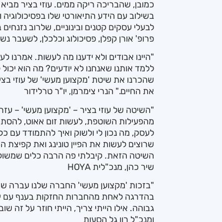
כמובן, שהבריכה ריקה ממים. עוזי בציר מביא בס
בשילוב עם הידע התיאורטי שלו בפסיכולוגיה וב
לבעלי עסקים קטנים ובינוניים, שלרוב נזנחים
פרופ' אורן קפלן, פסיכולוג וכלכלן, לשעבר נ
"היינו אבודים ולא ידענו מה לעשות. אמרנו לעצ
ללמד אותנו שאנחנו לא יודעים? מה הוא יכול ל
שהכרנו את שיטת 'מקצוען מעשי' של עוזי בציר
את החיים." הנרי צימרמן, יו"ר טרלידור
"השיטה של עוזי בציר – 'מקצוען מעשי' – עז
מהפעילות השוטפת, לעשות זום אאוט, להסתכל ק
לעסק, מה נכון לי ולשוק ואיך להתמודד עם כ
שרוצים לעשות את הפיין טונינג ואת קפיצת ה
השיטה הזאת. קיבלתי פה הרבה כלים שמשולבים
שיר כהן, מנכ"לית HOYA
"בזכות 'מקצוען מעשי' החברה שלנו עברה שינ
גבוהה. אילו הייתי צריך, הייתי חוזר על זה שוב 
ומנכ"ל רון גל הסעות