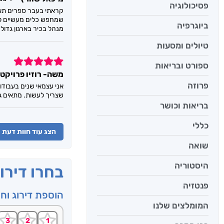
פסיכולוגיה
קראתי בעבר ספרים תאו
שמחפש כלים מעשיים לני
ביוגרפיה
מנהל בכיר בארגון גדול.
טיולים ומסעות
5
ספורט ובריאות
משה- רוזיו פרויקט
פרוזה
אני עצמאי שנים בעבודות
שצריך לעשות. מתאים גם
בריאות וכושר
כללי
הצג עוד חוות דעת
שואה
היסטוריה
בחרו דירו
פנטזיה
הוספת דירוג וח
המומלצים שלנו