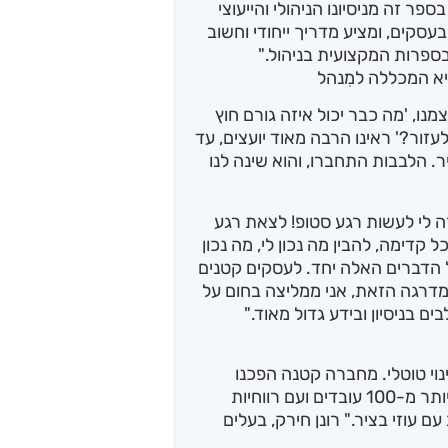
פר זה מניסיונו הניהולי והייעוצי
עסקים, ומציע מדריך ייחודי וחשוב
 בספרות המקצועית בניהול."
שיא המכללה למִנהל
מנו, 'מה כבר יכול איזה גורם חוץ
עזור?' ראינו הרבה מאוד יועצים, עד
. הלבבות התחברו, והוא שינה לנו
רה לי לעשות רגע סטופ! לצאת רגע
דימה, להבין מה נכון לי, מה נכון
ל הדברים האלה יחד. לעסקים קטנים
מדרגה הזאת, אני ממליצה בחום על
 בניסיון ובידע גדול מאוד."
וי טוטלי. מחברה קטנה הפכנו
בהדרגה לאחת מהחברות החזקות בענף עם יותר מ-100 עובדים ועם רווחיות
עם עוזי בציר." רונן חירק, בעלים