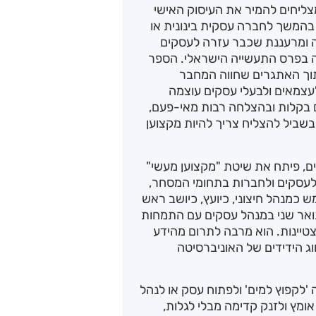
צליחים להמיר את העיסוק האישי
בהמשך לחברה עסקית בינונית או
ה ומרעננת שכבר עזרה לעסקים
ה בפרס התעשייה הישראלי. הספר
וך האתגרים שחווה המחבר
עצמאים ולבעלי עסקים עוצמה
קלות ובהצלחה רבות מאי-פעם,
שביל להצליח צריך להיות מקצוען
קים, פיתח את שיטת "מקצוען מעשי"
ובייעוץ לעסקים ולחברות בתחומי המסחר,
 כמנהל חיצוני, כיועץ, כיושב ראש
ותואר שני במנהל עסקים עם התמחות
צטיינות. הוא מרבה לתרום מהידע
ג הידידים של האוניברסיטה
 'לקפוץ למים' ולפתוח עסק או לנהל
ומץ ולזנק קדימה מבלי לגלות,