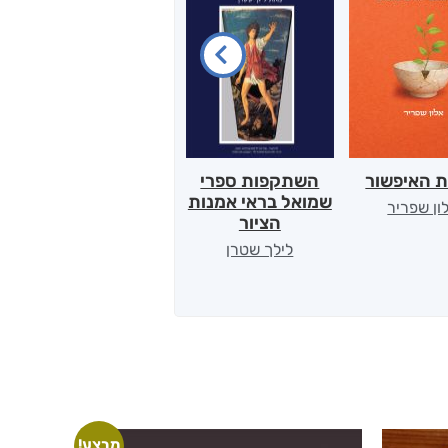
ת האיפשור
השתקפות ספרי
הלב של אמא
שמואל בראי אמנות
ון שפריר
ירדן כהן
הציור
לילך שטרן
מבצע!