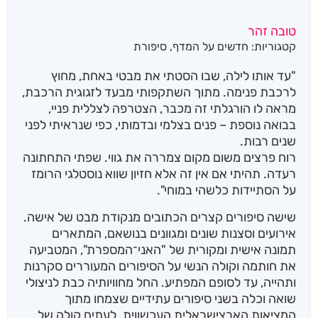
טובה זהר
קטגוריות:
חדשים על המדף
,
סיפורת
"עד אותו לילה, שבו הסטתי את מבטי באחת, מחוץ
לרכבת פנימה. מתוך השתקפותי מבעד לזגוגית הרכבת,
מראה לו הורגלתי זה מכבר, הצטרפה לצללית פניי,
בבואה נוספת – פנים בצלמי ובדמותי, כפי שנראיתי לפני
שנים רבות.
רוח פרצים משום מקום צמררה את גווי. שפתי התחתונה
רעדה. תהיתי אם אין זה אלא חזיון שווא נוסטלגי הרומז
על הסתיידות כלשהי במוחי".
שישה סיפורים קצרים הכתובים מנקודת מבט של אישה.
אירועים וסצנות שונים ומגוונים בנושאם, המתארים
תמונה אישית ומקורית של "האני־המספרת", המטביעה
את חותמה וקולה הנשי על הסיפורים המעוררים סקרנות
ותהייה, עד לסופם המפתיע. החל מחוויותיה כבת לניצולי
שואה וכלה בשני סיפורים עתידיים שצמחו מתוך
המציאות הארצישראלית העכשווית. לעתים קולה של