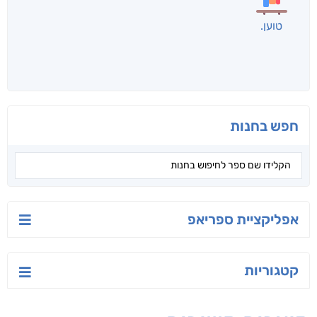
לכל הספרים
אנשים שקראו את זה
קראו גם...
מהקטגוריה
יש לי נפש רעועה
בילי הבלשית וחידת
טרור בשם האמונה
הלב
יאיר פומרנץ
עו"ד מאלק חיר
ד"ר ליאור סומך