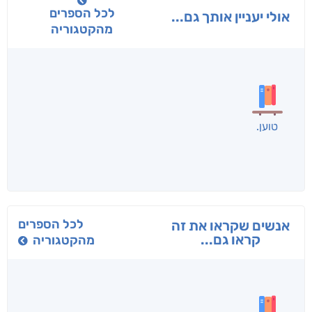
לכל הספרים
אולי יעניין אותך גם...
מהקטגוריה
בפנוכו
הנוסע
תרדמת
חני שאטן
אריאל פרויליך
א. פ.