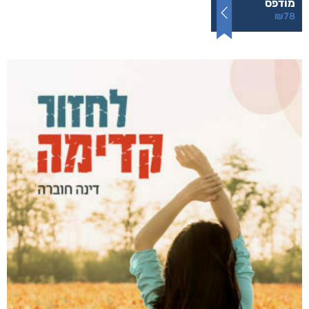
עמודי שלמה
₪
78
–
₪
35
דיגיטלי
₪
35
מודפס
₪
78