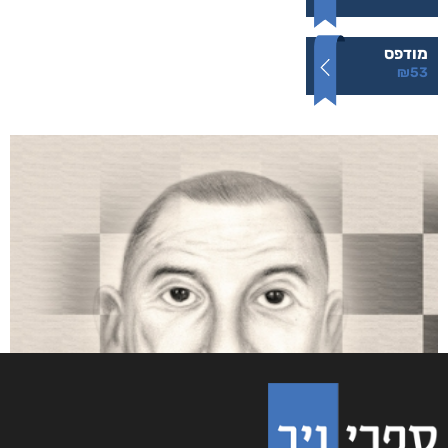
לחזור קדימה
₪
53
–
₪
40
דיגיטלי
₪
40
מודפס
₪
53