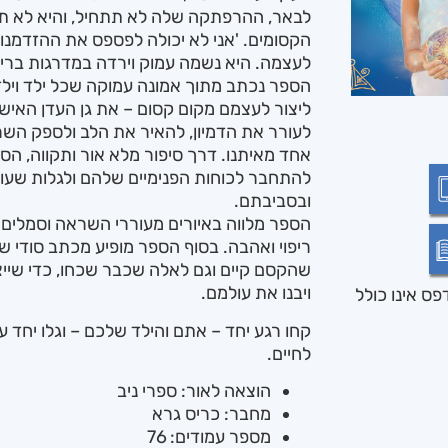
לבאר, ההרפתקה שלה לא תתחיל, והיא לא תג
הקסומים. 'אני לא יכולה לפספס את ההזדמנו
לעצמה. היא נשמה עמוק וירדה במדרגות בריצ
הספר נכתב מתוך אמונה עמוקה שכל ילד וילדה
ליצור לעצמם מקום קסום – את גן העדן האי
לעורר את הדמיון, להאיר את הלב ולספק הש
אחד מאיתנו. דרך סיפור מלא אור ותקווה, הס
להתחבר לכוחות הפנימיים שלהם ולגלות שעו
ובסביבתם.
הספר מלווה באיורים מעוררי השראה וסמלים 
ריפוי ואהבה. בסוף הספר מופיע מכתב סודי ש
שהקסם קיים וגם לאלה שכבר שכחו, כדי שיי
ויבנו את עולמם.
ס אינו כולל
קחו רגע יחד – אתם והילד שלכם – וגלו יחד 
לחיים.
הוצאה לאור: ספרי ניב
מחבר: כריס גרא
מספר עמודים: 76