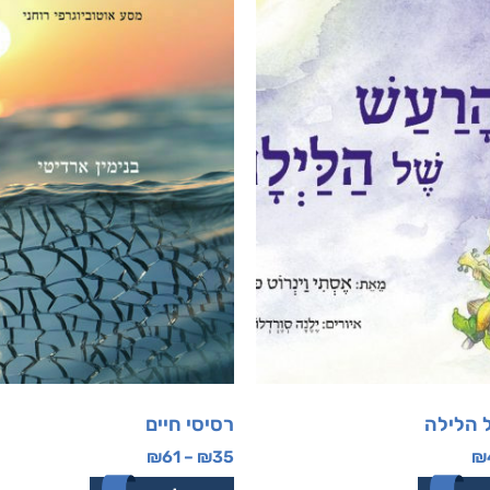
 הלילה
רסיסי חיים
₪
61
–
₪
35
₪