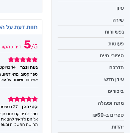
עיון
שירה
חוות דעת על ה
נפש ורוח
5
פעוטות
/
5
דירוג הקור
סיפורי חיים
5
הדרכה
נעה ונגר
14 באוקטובר 2025
ספר קסום, מלא דמיון, 
עידן חדש
אמיתות חשובות על עולם
ביכורים
5
מתח ופעולה
קטי כהן
27 בספטמבר 2025
ספר ילדים קסום וסוחף
ספרים ב-₪50
אליהם ולהאיר להם את ה
תחושת המשכיות ומאפשר
יהדות