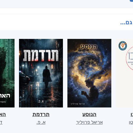
גם...
ו
הנוסע
תרדמת
האר
ן
אריאל פרויליך
א. פ.
דו