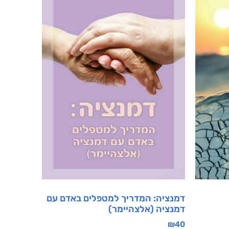
דמנציה: המדריך למטפלים באדם עם
דמנציה (אלצהיימר)
₪
40