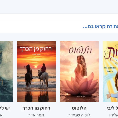
 זה קראו גם...
 ליבי
הלוטוס
רחוק מן הכרך
יש לי
אליהו
ג'וליה שניידר
תמר אדר
יא