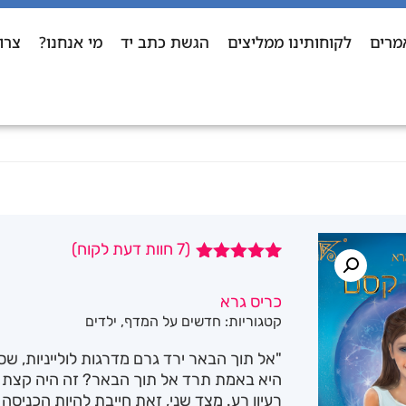
מרים
לקוחותינו ממליצים
הגשת כתב יד
מי אנחנו?
צרו
(
7
חוות דעת לקוח)
7
מדורגים
5.00
מתוך 5
כריס גרא
מבוסס על
קטגוריות:
חדשים על המדף
,
ילדים
דירוגים של
לקוחות
"אל תוך הבאר ירד גרם מדרגות לולייניות, שסו
היא באמת תרד אל תוך הבאר? זה היה קצת מ
רעיון רע. מצד שני, זאת חייבת להיות הכני