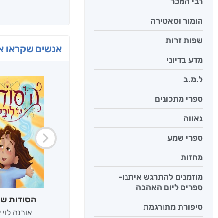
רבי המכר
הומור וסאטירה
שפות זרות
אנשים שקראו את
מדע בדיוני
ל.מ.ב
ספרי מתכונים
גאווה
ספרי שמע
מחזות
מוזמנים להתרגש איתנו-
ספרים ליום האהבה
הסודות של
סיפורת מתורגמת
אורנה לוי 