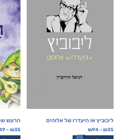
ליבוביץ או היעדרו של אלוהים
הרעש של
49
–
₪
35
₪
94
–
₪
35