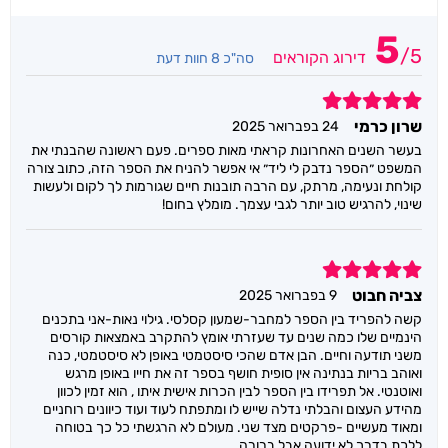
5
/
5
דירוג הקוראים
סה"כ 8 חוות דעת
5
שרון כרמי
24 בפברואר 2025
בעשר השנים האחרונות קראתי מאות ספרים. פעם ראשונה שהבנתי את
המשפט ״הספר נדבק לי ליד״ אי אפשר להניח את הספר הזה, כתוב צורה
קולחת ונעימה, מרתק, עם הרבה תובנות חיים שגורמות לך לקום ולעשות
שינוי, להרגיש טוב יותר לגבי עצמך. מומלץ בחום!
5
צביה חבוט
9 בפברואר 2025
קשה להפריד בין הספר למחבר-שמעון קסלסי. גילוי נאות-אני בתכנים
הינמיים שלו כמה שנים עד שעזרתי אומץ להתקרב באמצאות קורסים
משני תודעה וחיים. הבן אדם שהכי סיסטמטי באופן לא סיסטמטי, כנה
ואוהב בריות בנתינה אין סופית חושף בספר זה את חייו באופן מרגש
ואוטנטי. אל תפרידו בין הספר לבין הכרות אישית איתו , הוא זמין לכוון
מהידע העצום והבלתי נדלה שייש לו ומתפתח לעוד ועוד כיוונים רוחניים
ומאוד מעשיים -פרקטים מצד שני. מעולם לא הרגשתי כל כך בטוחה
ללכת בדרך לא ידועה אבל ברורה.