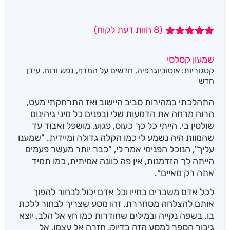
(
8
חוות דעת לקוח)
8
מדורגים
5.00
מתוך 5
שמעון קסלסי
מבוסס על
קטגוריות:
אוטוביוגרפיה
,
חדשים על המדף
,
נפש ורוח
,
עידן
דירוגים של
לקוחות
חדש
התהלכתי במהירות סביב היישוב ואז התרחקתי מעט,
הרוח מרחה את הדמעות שלי ובפנים כל מיני גיהינום
שולטין בי. הייתי כל כך כעוס, פגוע, מושפל ואבוד עד
שהמוות היה נשמע לי כמו הקלה גדולה ומיידית. "שמענו
עליך", הנוכל הפנימי אמר לי, "כבר יותר מעשר פעמים
הייתה לך הזדמנות, אין פה כוונה אמיתית, כמו תמיד
אתה רק מאיים״.
לכל אדם משברים בחייו וכל אדם יכול לבחור להפוך
אותם להצלחה מסחררת. זהו מסע שצריך לבחור ללכת
בו. בשפה נקייה ובמילים שחודרות כמו חץ אל הלב, יוצא
גיבור הספר למסע הזה בדיוק, חזרה אל עצמו, אל