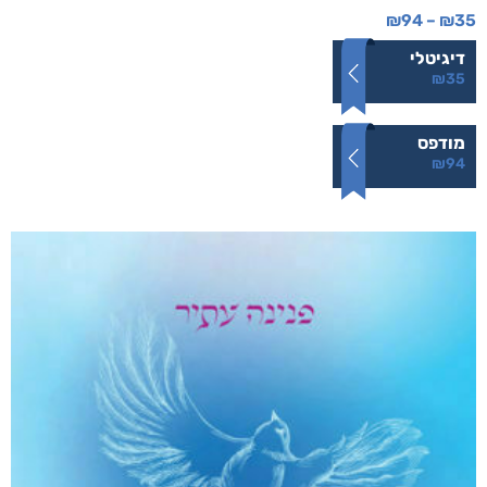
ליבוביץ או היעדרו של אלוהים
₪
94
–
₪
35
דיגיטלי
₪
35