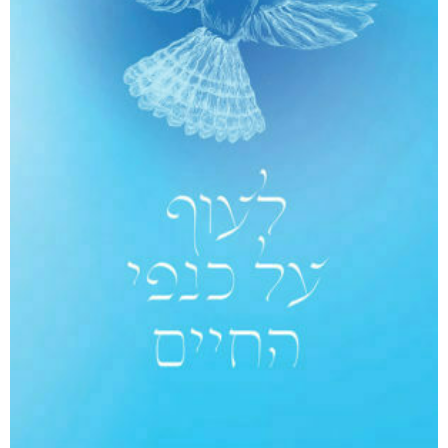
מודפס
₪
94