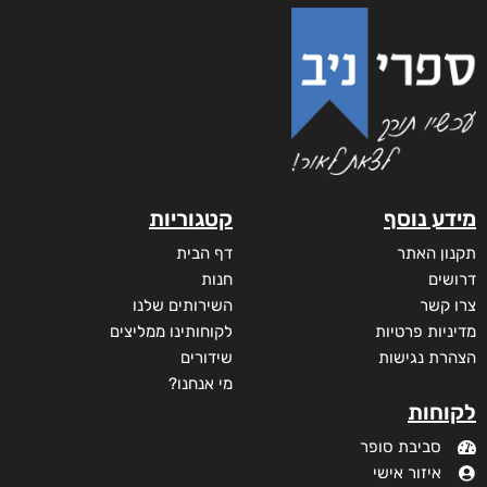
דיגיטלי
₪
35
מודפס
₪
75
מבצע!