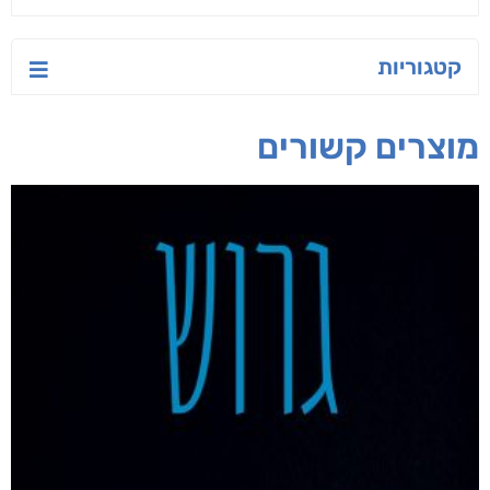
יש לי נפש רעועה
בילי הבלשית וחידת
טרור בשם האמונה
הלב
יאיר פומרנץ
עו"ד מאלק חיר
ד"ר ליאור סומך
חפש בחנות
אפליקציית ספריאפ
קטגוריות