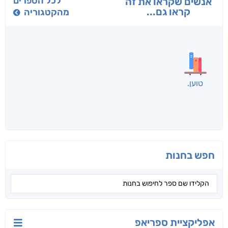
בפנוכו
הנוסע
תרדמת
חני שאטן
אריאל פרויליך
א. פ.
לכל הספרים
אנשים שקראו את זה
קראו גם...
מהקטגוריה