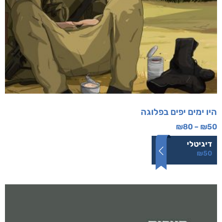
היו ימים יפים בפלוגה
₪
80
–
₪
50
דיגיטלי
₪
50