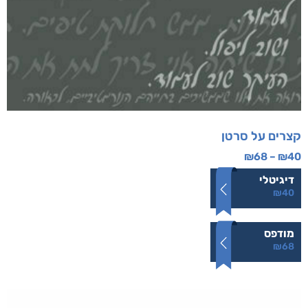
קצרים על סרטן
₪
68
–
₪
40
דיגיטלי
₪
40
מודפס
₪
68