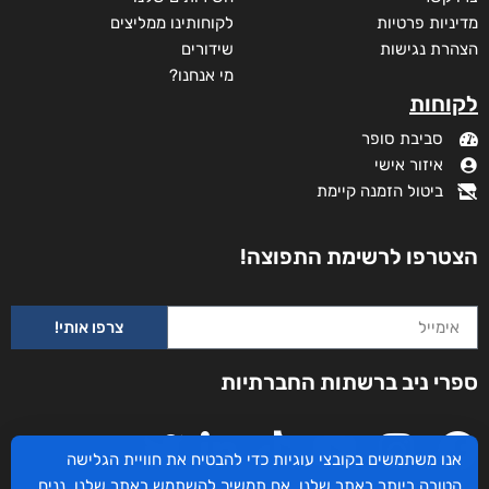
מדיניות פרטיות
לקוחותינו ממליצים
הצהרת נגישות
שידורים
מי אנחנו?
לקוחות
סביבת סופר
איזור אישי
ביטול הזמנה קיימת
הצטרפו לרשימת התפוצה!
צרפו אותי!
זוהרה
ספרי ניב ברשתות החברתיות
₪
73
–
₪
32
דיגיטלי
₪
32
₪
40
אנו משתמשים בקובצי עוגיות כדי להבטיח את חוויית הגלישה
הטובה ביותר באתר שלנו. אם תמשיך להשתמש באתר שלנו, נניח