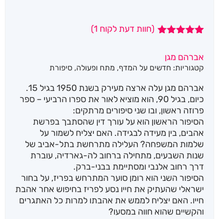
(חוות דעת לקוח
1
)
1
מדורג
5.00
מתוך 5
אברהם מגן
מבוסס על
קטגוריות:
חדשים על המדף
,
מתח ופעולה
,
סיפורת
דירוגים של
לקוחות
אברהם מגן עלה ארצה מעירק בשנת 1950 בגיל 15.
כיום, בגיל 90, הוא מוציא לאור את ספרו הרביעי – ספר
פרוזה ראשון, ובו שני סיפורים מרתקים:
הסיפור הראשון הוא על עורך דין שהסתבך בפרשת
אהבים, בין מעידה לבגידה. האם יצליח לשמור על
שלמות המשפחה? העלילה מתרחשת בתל-אביב של
שנות השבעים, מתחילה ברחוב לה-גארדיה, עוברת
דרך רחוב אלנבי ומסתיימת בבני-ברק.
הסיפור השני הוא רומן סוער המתרחש בפריז, על בחור
ישראלי שהעתיק את חייו נסע לפריז בחיפוש אחר אהבת
חייו. האם יצליח לממש את אהבתו למרות כל האתגרים
והקשיים שהוא חווה במסעו?