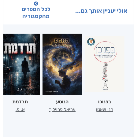
לכל הספרים
אולי יעניין אותך גם...
מהקטגוריה
בפנוכו
הנוסע
תרדמת
חני שאטן
אריאל פרויליך
א. פ.