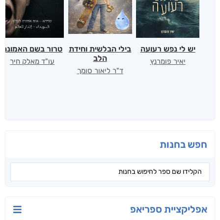
יש לי נפש רעועה
בילי הבלשית וחידת
טרור בשם האמונה
הלב
יאיר פומרנץ
עו"ד מאלק חיר
ד"ר ליאור סומך
חפש בחנות
אפליקציית ספריאפ