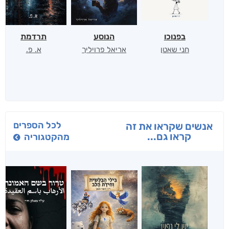
בפנוכו
הנוסע
תרדמת
חני שאטן
אריאל פרויליך
א. פ.
לכל הספרים
אנשים שקראו את זה
קראו גם...
מהקטגוריה