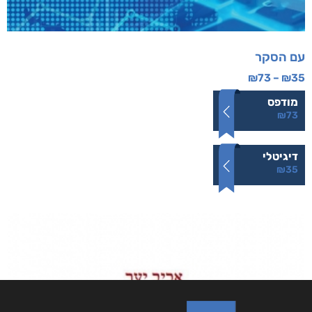
עם הסקר
₪
73
–
₪
35
מודפס
₪
73
דיגיטלי
₪
35