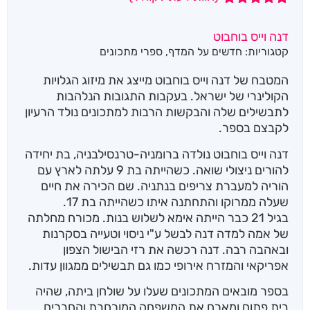
1
מדורג
5.00
מתוך 5
דנה וייס בוחבוט
מבוסס על
קטגוריות:
חדשים על המדף
,
ספרי מתכונים
דירוגים של
לקוחות
המטבח של דנה וייס בוחבוט מייצג את מיזוג הגלויות
הקולינרי של ישראל. בעקבות התגובות הנלהבות
לתבשילים שלה והבקשות הרבות למתכונים נולד הרעיון
לקבצם בספר.
דנה וייס בוחבוט נולדה ברומניה-טרנסילבניה, בת יחידה
להורים ניצולי שואה. כשהייתה בת 9 עלתה לארץ עם
הוריה למעברת צריפים בנתניה. שם הכירה את חיים
שעלה ממרוקו והתחתנה איתו כשהייתה בת 17.
בגיל 21 כבר הייתה אימא לשלוש בנות. מכורח מחלתה
של אמה למדה דנה לבשל ע"י ניסוי וטעייה בסקרנות
ובאהבה רבה. דנה רכשה את רזי הבישול הצפון
אפריקאי והמזרח אירופי כמו גם תבשילים ממגוון עדות.
בספר מובאים המתכונים שעלו על שולחן ביתה, שהיה
בית פתוח ומארח את המשפחה המורחבת והחברים