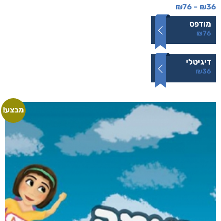
₪
76
–
₪
36
מודפס
₪
76
דיגיטלי
₪
36
מבצע!