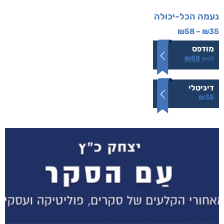
נעמה הכל-יכולה
₪
58
–
₪
35
מודפס
₪
58
₪
68
דיגיטלי
₪
35