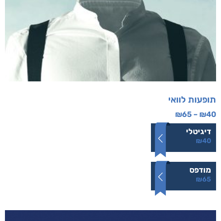
תופעות לוואי
₪
65
–
₪
40
דיגיטלי
₪
40
מודפס
₪
65