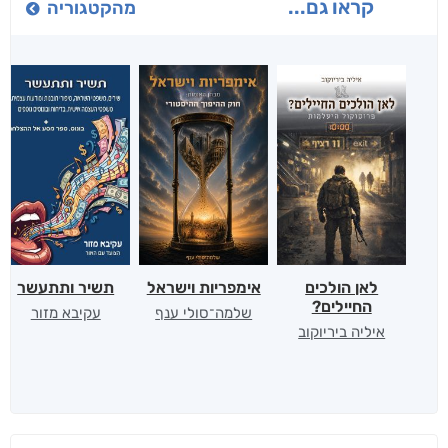
קראו גם...
מהקטגוריה
לאן הולכים
אימפריות וישראל
תשיר ותתעשר
החיילים?
שלמה־סולי ענף
עקיבא מזור
איליה ביריוקוב