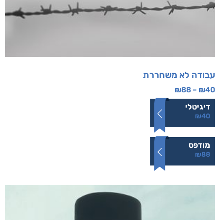
עבודה לא משחררת
₪
88
–
₪
40
דיגיטלי
₪
40
מודפס
₪
88