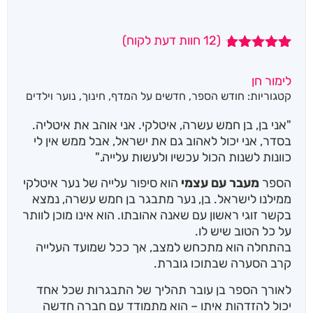
(
12
חוות דעת לקוח)
12
מדורגים
4.67
מתוך
לימור חן
5 מבוסס על
קטגוריות:
חודש הספר
,
חדשים על המדף
,
חינוך
,
נוער וילדים
דירוגים של
לקוחות
"אני בן, בן חמש עשרה, איטלקי. אני אוהב את איטליה.
בסדר, אני יכול לאהוב גם את ישראל, אבל ממש אין לי
כוונות לשנות הכול עכשיו ולעשות עלייה."
הספר
מעבר עם עצמי
הוא סיפור עלייה של נער איטלקי
ממילנו לישראל. בן, נער מתבגר בן חמש עשרה, נמצא
בקשר זוגי ראשון עם שאנה אהובתו. הוא אינו מוכן לוותר
על כל הטוב שיש לו.
בהתחלה הוא מתכחש למצב, אך ככל שמועד העלייה
קרב הסערה שבתוכו גוברת.
לאורך הספר בן עובר תהליך של התבגרות שכל אחד
יכול להזדהות איתו – הוא מתמודד עם חברה חדשה