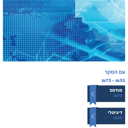
עם הסקר
₪
73
–
₪
35
מודפס
₪
73
דיגיטלי
₪
35