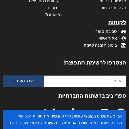
מדיניות פרטיות
לקוחותינו ממליצים
הצהרת נגישות
שידורים
מי אנחנו?
לקוחות
סביבת סופר
איזור אישי
ביטול הזמנה קיימת
הצטרפו לרשימת התפוצה!
צרפו אותי!
מתת החיים של היטנר יוסף
ספרי ניב ברשתות החברתיות
₪
105
–
₪
35
דיגיטלי
₪
35
אנו משתמשים בקובצי עוגיות כדי להבטיח את חוויית הגלישה
הטובה ביותר באתר שלנו. אם תמשיך להשתמש באתר שלנו, נניח
מודפס