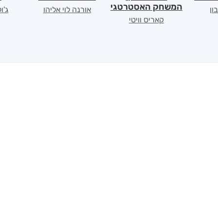
המשחק האסטרטגי
ון
אורנה לוי אליהו
ג'ו
קאריס וויטי