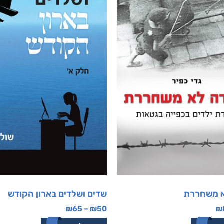
א משחררת
שדים ושלדים בארון הקודש
₪
65
–
₪
50
₪