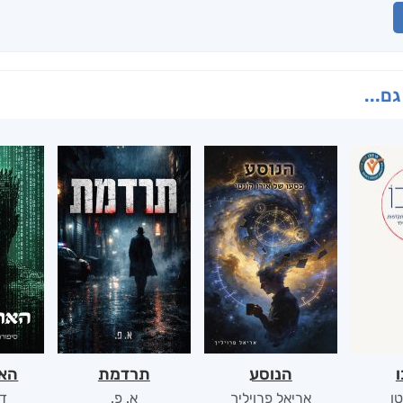
גם...
ו
הנוסע
תרדמת
האר
ן
אריאל פרויליך
א. פ.
דו