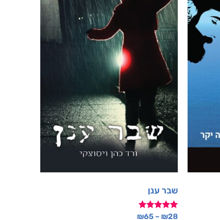
שבר ענן
דורג
₪
65
–
₪
28