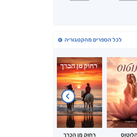
לכל הספרים מהקטגוריה
לוטוס
רחוק מן הכרך
יש לי נפש רעועה
ב