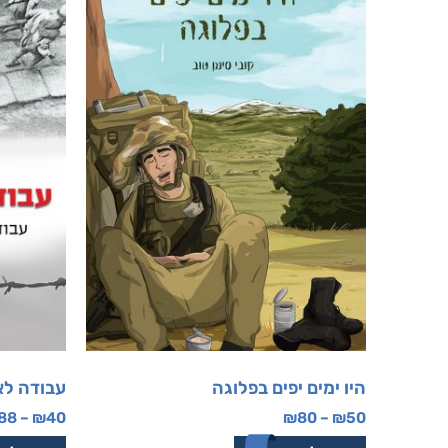
היו ימים יפים בפלוגה
עבודה ל
88
–
₪
40
₪
80
–
₪
50