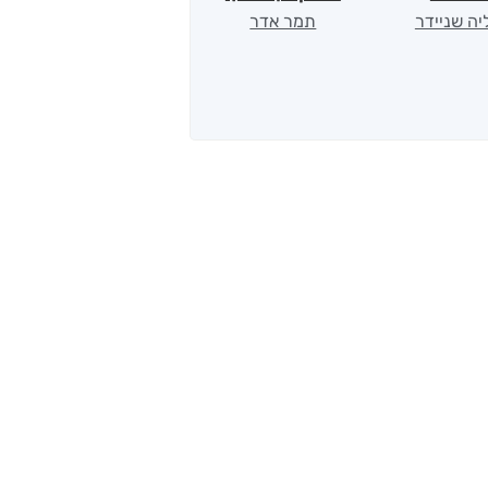
ליה שניידר
תמר אדר
יאיר פומרנץ