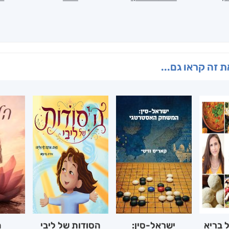
 זה קראו גם...
 בריא
ישראל-סין:
הסודות של ליבי
ה