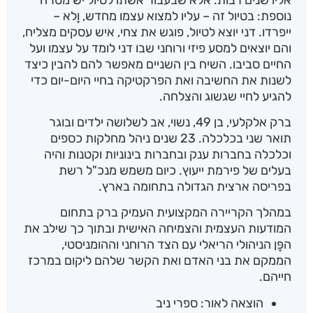
נוספת: בטיול זה – עליו למצוא עצמו מחדש, וָלא –
ייפרדו. דני יוצא לטיול, פוגש את צחי, איש עסקים מצליח,
והם יוצאים למסע פיזי ורוחני שבו דני לומד על עצמו ועל
החיים סביבו. השיח בין השניים מאפשר להם להבין כיצד
לשנות את החשיבה ואת הפרקטיקה בחיי היום-יום כדי
להגיע לחיי שגשוג והצלחה.
ברק אלקלעי, בן 49, נשוי, אב לשלושה ילדים ובוגר
תואר שני בכלכלה. 23 שנים ניהל מחלקות כספים
וכלכלה בחברות ענק ובחברות בינוניות וקטנות והיה
בעלים של פירמת ייעוץ. כיום משמש מנכ"ל רשת
בפריסה ארצית הגדולה בתחומה בארץ.
במהלך הקריירה המקצועית העמיק ברק בתחום
המודעות העצמית והצמיחה האישית ובתוך כך שילב את
הפָּן הניהולי הריאלי עם הצד הרוחני וההומניסטי,
הממקם את בני האדם ואת הקשר שלהם ליקום במרכז
חייהם.
הוצאה לאור: ספרי ניב