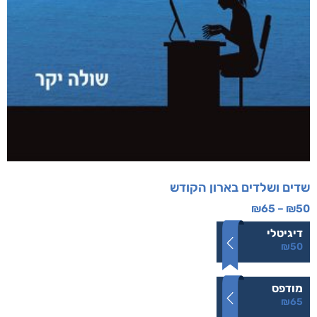
שדים ושלדים בארון הקודש
₪
65
–
₪
50
דיגיטלי
₪
50
מודפס
₪
65