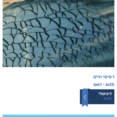
רסיסי חיים
₪
61
–
₪
35
דיגיטלי
₪
35