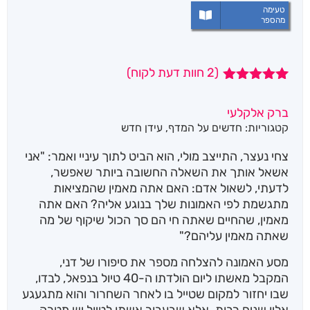
טעימה
מהספר
(
2
חוות דעת לקוח)
2
מדורגים
5.00
מתוך 5
ברק אלקלעי
מבוסס על
קטגוריות:
חדשים על המדף
,
עידן חדש
דירוגים של
לקוחות
צחי נעצר, התייצב מולי, הוא הביט לתוך עיניי ואמר: "אני
אשאל אותך את השאלה החשובה ביותר שאפשר,
לדעתי, לשאול אדם: האם אתה מאמין שהמציאות
מתגשמת לפי האמונות שלך בנוגע אליה? האם אתה
מאמין, שהחיים שאתה חי הם סך הכול שיקוף של מה
שאתה מאמין עליהם?"
מסע האמונה להצלחה מספר את סיפורו של דני,
המקבל מאשתו ליום הולדתו ה-40 טיול בנפאל, לבדו,
שבו יחזור למקום שטייל בו לאחר השחרור והוא מתגעגע
אליו שנים רבות. אלא שבעבור אשתו לטיול יש מטרה