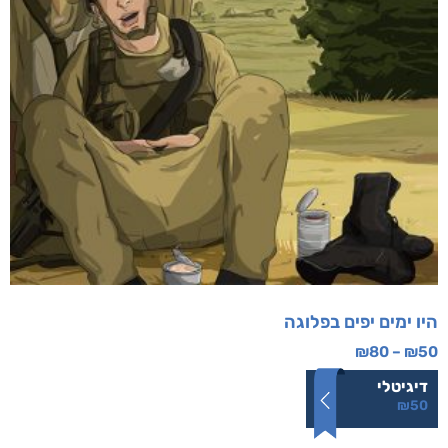
היו ימים יפים בפלוגה
₪
80
–
₪
50
דיגיטלי
₪
50