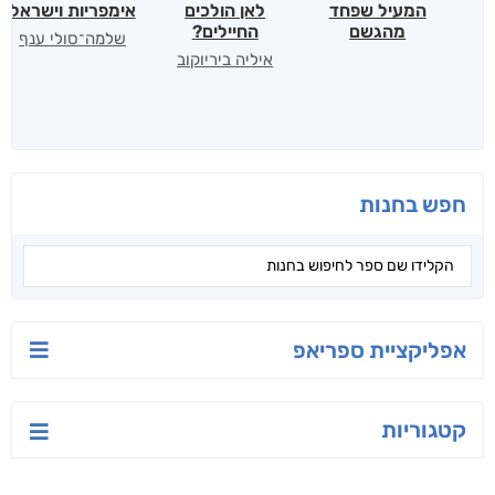
המעיל שפחד
לאן הולכים
אימפריות וישראל
מהגשם
החיילים?
שלמה־סולי ענף
איליה ביריוקוב
חפש בחנות
אפליקציית ספריאפ
קטגוריות