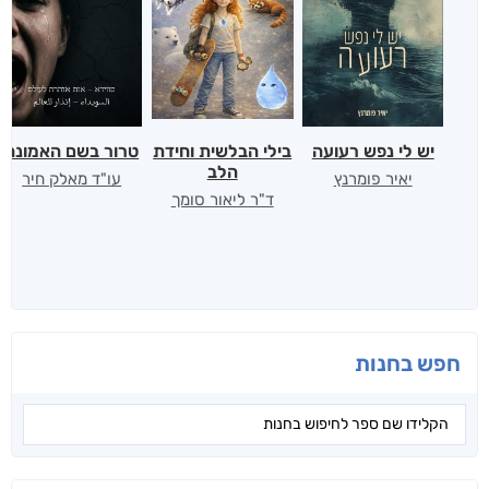
יש לי נפש רעועה
בילי הבלשית וחידת
טרור בשם האמונה
הלב
יאיר פומרנץ
עו"ד מאלק חיר
ד"ר ליאור סומך
חפש בחנות