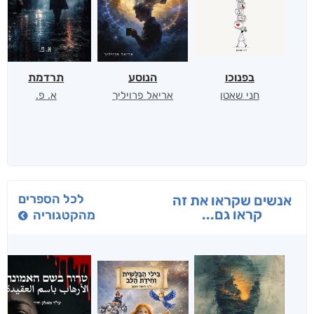
בפנוכו
הנוסע
תרדמת
חני שאטן
אריאל פרויליך
א. פ.
לכל הספרים
אנשים שקראו את זה
קראו גם...
מהקטגוריה