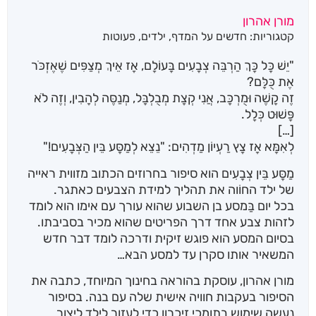
מתוך 5
מורן אהרון
מבוסס על
קטגוריות:
חדשים על המדף
,
ילדים
,
פעוטות
דירוגים של
לקוחות
"יֵשׁ כָּל כָּךְ הַרְבֵּה צְבָעִים בָּעוֹלָם, אָז אֵיךְ מְצַפִּים שֶׁאֶזְכֹּר
אֶת כֻּלָּם?
זֶה קָשֶׁה וּמֻרְכָּב, אֲנִי קְצָת מְבֻלְבָּל, מְנַסֶּה לְהָבִין, וְזֶה לֹא
פָּשׁוּט כְּלָל.
[…]
לְאִמָּא אָז צָץ רַעְיוֹן מַדְהִים: "נֵצֵא לְמַסָּע בֵּין הַצְּבָעִים!"
מַסָּע בֵּין צְבָעִים הוא סיפור בחרוזים הכתוב מזווית ראייה
של ילד החוֹוה את תהליך למידת הצבעים כאתגר.
בכל יום בַּמסע בן השבוע שהוא עורך עם אימו הוא לומד
לזהות צבע אחד דרך הפריטים שהוא מכיר בסביבתו.
בסיום המסע הוא פוגש זיקית ודרכה לומד דבר חדש
המשאיר אותו סקרן עד למסע הבא…
מורן אהרון, עוסקת בהוראה בחינוך המיוחד, כתבה את
הסיפור בעקבות חוויה אישית שלה עם בנה. בסיפור
נעשה שימוש בתומכי זיכרון כדי לעזור לילד ליצור