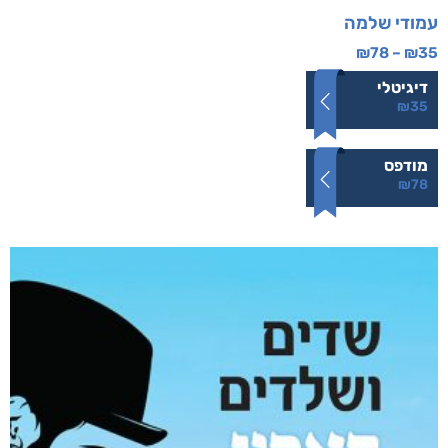
עמודי שלמה
₪
78
–
₪
35
דיגיטלי
₪
35
מודפס
₪
78