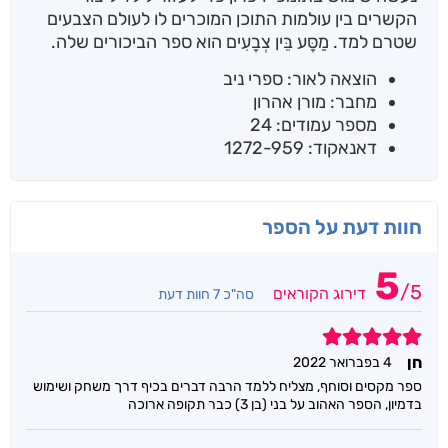
הקשרים בין עולמות התוכן המוכרים לו לעולם הצבעים
שטרם למד. מַסָּע בֵּין צְבָעִים הוא ספר הביכורים שלה.
הוצאה לאור: ספרי ניב
מחבר: מורן אהרון
מספר עמודים: 24
דאנאקוד: 1272-959
חוות דעת על הספר
5
/
5
דירוג הקוראים
סה"כ 7 חוות דעת
5
חן
4 בפברואר 2022
ספר מקסים וסוחף, מצליח ללמד הרבה דברים בכיף דרך משחק ושימוש
בדמיון, הספר האהוב על בני (בן 3) כבר תקופה ארוכה