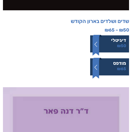
שדים ושלדים בארון הקודש
₪
65
–
₪
50
דיגיטלי
₪
50
מודפס
₪
65