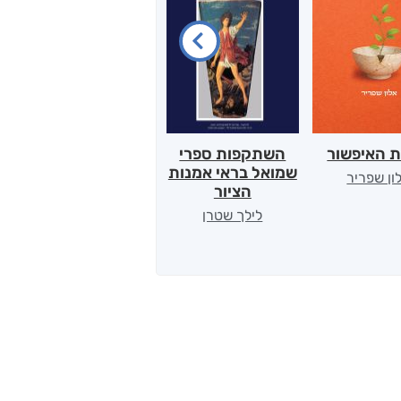
ת האיפשור
השתקפות ספרי
הלב של אמא
שמואל בראי אמנות
ון שפריר
ירדן כהן
הציור
לילך שטרן