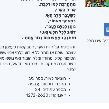
מִתְקָרֶבֶת כְּמוֹ רַכֶּבֶת.
אָרִיק הָאֲרִי,
לְשֶׁעָבַר מֶלֶךְ הָאִי,
בַּמְּאַסֵּף מֵאָחוֹר,
נוֹתֵן לְכֻלָּם לַעֲבֹר,
דּוֹאֵג לְכָל חַלָּשׁ וְאִטִּי
וּמִתְנַהֵג מַמָּשׁ כְּמוֹ גִּבּוֹר אֲמִתִּי.
ס אינו כולל
זהו סיפור על חיות היער, המבקשות לעצמן מנה
עצמם, אולם אז מתחולל אירוע בלתי צפוי שש
הסיפור קליל, מחורז ומלא הומור ואף נושא מו
כשהסערה מתקרבת ומצב האי מדאיג, מיהו זה 
יציג?
הוצאה לאור: ספרי ניב
מחבר: דוקטור עגבניה
מספר עמודים: 24
דאנאקוד: 1272-2620