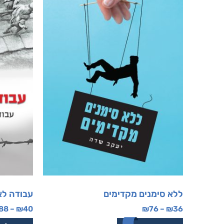
ללא סימנים מקדימים
עבודה ל
88
–
₪
40
₪
76
–
₪
36