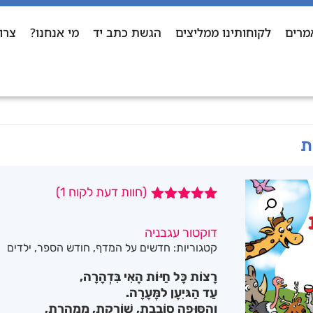
מרים
לקוחותינו ממליצים
הגשת כתב יד
מי אנחנו?
צרו
ת
(חוות דעת לקוח
1
)
1
מדורג
5.00
מתוך 5
דוקטור עגבניה
מבוסס על
קטגוריות:
חדשים על המדף
,
חודש הספר
,
ילדים
דירוגים של
לקוחות
רָצוֹת כָּל חַיּוֹת הָאִי בִּדְהָרָה,
עַד הַגּיִעָן למְַּעָרָה.
וְהַסּוּפָה סוֹבֶבֶת, שׁוֹרֶקֶת, מְמַהֶרֶת,