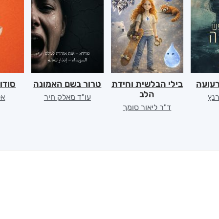
רעועה
בילי הבלשית וחידת
טרור בשם האמונה
סודו
הלב
רנץ
עו"ד מאלק חיר
אל
ד"ר ליאור סומך