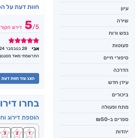
חוות דעת על ה
עיון
שירה
5
/
5
דירוג הקור
נפש ורוח
5
פעוטות
אבי
28 בנובמבר 2024
התרשמתי מאוד מסגנון 
סיפורי חיים
הדרכה
הצג עוד חוות דעת
עידן חדש
ביכורים
בחרו דירו
מתח ופעולה
הוספת דירוג וח
ספרים ב-₪50
יהדות