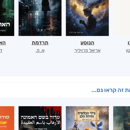
ו
הנוסע
תרדמת
האר
ן
אריאל פרויליך
א. פ.
דו
 זה קראו גם...