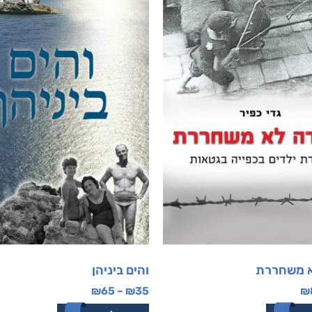
א משחררת
והים ביניהן
₪
65
–
₪
35
₪