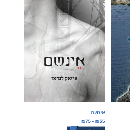
אינשם
₪
75
–
₪
35