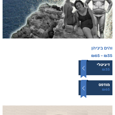
והים ביניהן
₪
65
–
₪
35
דיגיטלי
₪
35
מודפס
₪
65