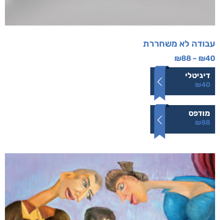
עבודה לא משחררת
₪
88
–
₪
40
דיגיטלי
₪
40
מודפס
₪
88