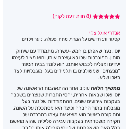
(
8
חוות דעת לקוח)
8
מדורגים
4.88
מתוך
אנדרי אוגליצקי
5 מבוסס על
קטגוריות:
חדשים על המדף
,
מתח ופעולה
,
נוער וילדים
דירוגים של
לקוחות
יוסי, נער שאפתן בן חמש-עשרה, מתמודד עם שיתוק
מוחין. המוגבלות שלו לא עוצרת אותו, והוא מציב לעצמו
יעדים ומצליח לכבוש אותם. הוא לומד בבית הספר
"מנצחים" שמשולבים בו תלמידים בעלי מוגבלויות לצד
כאלו שלא.
ממשיך הלאה
עוקב אחר ההתאהבות הראשונה של
יוסי ואלו שבאות אחריה, יחסי החברות שנוצרים בשכבה
בעקבות אירועים שונים, ההתמודדות של נער בעל
מוגבלות בתוך החברה וכיצד היא מסתכלת על השונה,
ומה קורה כאשר הוא מוצא את עצמו במרכזה של
חקירה משטרתית בעקבות עבירה פלילית שהוא מואשם
בה? האם השאפתנות של יוסי הובילה אותו כל כך