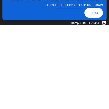
לקוחות
שאתה מסכים
למדיניות הפרטיות
שלנו.
סביבת סופר
בסדר
איזור אישי
ביטול הזמנה קיימת
הצטרפו לרשימת התפוצה!
צרפו אותי!
מתת החיים של היטנר יוסף
ספרי ניב ברשתות החברתיות
₪
105
–
₪
35
דיגיטלי
₪
35
מודפס
₪
105
עיצוב ובניית האתר: ספרי ניב © כל הזכויות שמורות. בוקסאי טכנולוגיות בע"מ שד אבא
אבן 16 הרצליה 4672534, מדינת ישראל