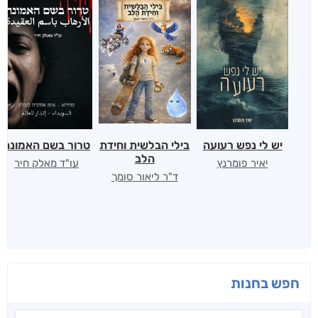
יש לי נפש רעועה
בילי הבלשית וחידת
טרור בשם האמונה
הלב
יאיר פומרנץ
עו"ד מאלק חיר
ד"ר ליאור סומך
חפש בחנות