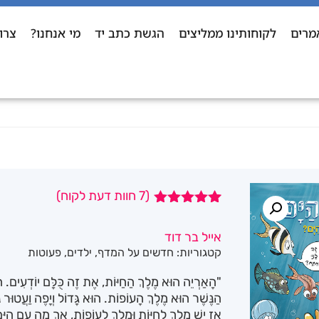
מרים
לקוחותינו ממליצים
הגשת כתב יד
מי אנחנו?
צרו
(
7
חוות דעת לקוח)
7
מדורגים
5.00
מתוך 5
אייל בר דוד
מבוסס על
קטגוריות:
חדשים על המדף
,
ילדים
,
פעוטות
דירוגים של
לקוחות
"הָאַרְיֵה הוּא מֶלֶךְ הַחַיּוֹת, אֶת זֶה כֻּלָּם יוֹדְעִים. הו
הַנֶּשֶׁר הוּא מֶלֶךְ הָעוֹפוֹת. הוּא גָּדוֹל וְיָפֶה וַעֲטוּר
אָז יֵשׁ מֶלֶךְ לַחַיּוֹת וּמֶלֶךְ לָעוֹפוֹת, אַךְ מָה עִם הַי