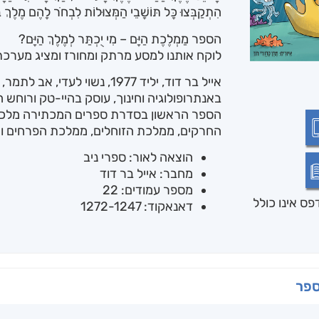
הִתְקַבְּצוּ כָּל תּוֹשָׁבֵי הַמְּצוּלוֹת לִבְחֹר לָהֶם מֶלֶךְ 
הספר מַמְלֶכֶת הַיָּם – מִי יֻכְתַּר לְמֶלֶךְ הַיָּם?
לוקח אותנו למסע מרתק ומחורז ומציג מערכ
אייל בר דוד, יליד 1977, נשוי לע
באנתרופולוגיה וחינוך, עוסק בהיי-טק ורוחש ח
הספר הראשון בסדרת ספרים המכתירה מלכים
החרקים, ממלכת הזוחלים, ממלכת הפרחים ו
הוצאה לאור: ספרי ניב
מחבר: אייל בר דוד
מספר עמודים: 22
ס אינו כולל
דאנאקוד: 1272-1247
ספר