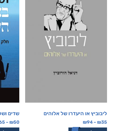
ליבוביץ או היעדרו של אלוהים
שדים ושל
65
–
₪
50
₪
94
–
₪
35