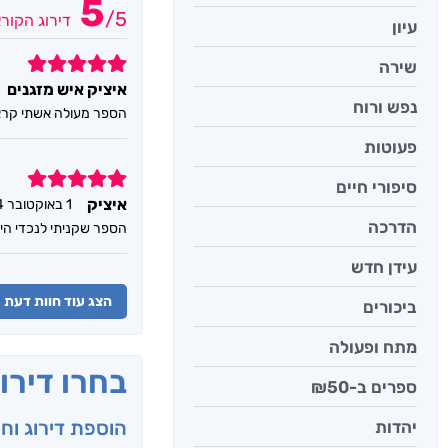
5
/
5
דירוג הקור
עיון
5
שירה
איציק איש מזגנים
נפש ורוח
הספר מעולה אשתי קראה אותו וה
פעוטות
5
סיפורי חיים
איציק
1 באוקטובר 2024
הדרכה
הספר שקניתי לנכדי היה
עידן חדש
הצג עוד חוות דעת
ביכורים
מתח ופעולה
בחרו דירו
ספרים ב-₪50
הוספת דירוג וח
יהדות