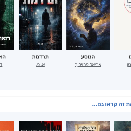
ו
הנוסע
תרדמת
האר
ן
אריאל פרויליך
א. פ.
דו
 זה קראו גם...