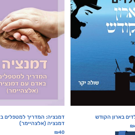
דים בארון הקודש
דמנציה: המדריך למטפלים ב
דמנציה (אלצהיימר)
₪
₪
40