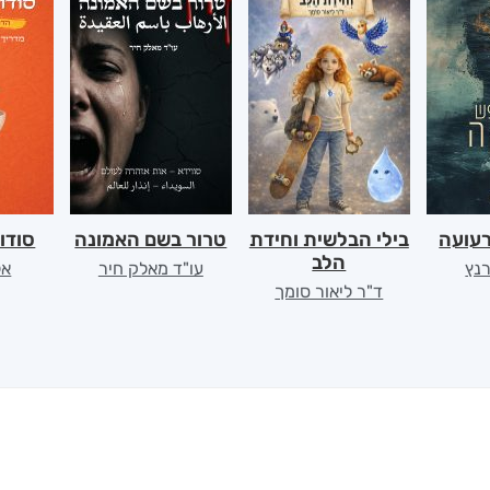
רעועה
בילי הבלשית וחידת
טרור בשם האמונה
סודו
הלב
רנץ
עו"ד מאלק חיר
אל
ד"ר ליאור סומך