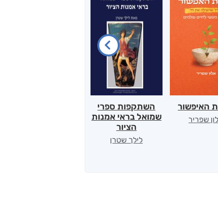
ת האיפשור
השתקפות ספרי
הלב של אמא
שמואל בראי אמנות
ון שפריר
ירדן כהן
הציור
לילך שטרן