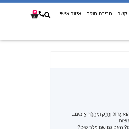
 קשר
סביבת סופר
איזור אישי
0
ּא גָּדוֹל וְחָזָק וּמְהַלֵּךְ אֵימִים…
 נוֹצוֹת…
ָּם? הַאִם גַּם שָׁם מֶלֶךְ קַיָּם?