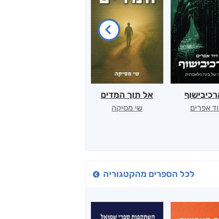
כיבישוף
אל תוך המדים
יין, שקרים והייטק
ד אפרים
שי מסיקה
קטי סול
לכל הספרים מהקטגוריה