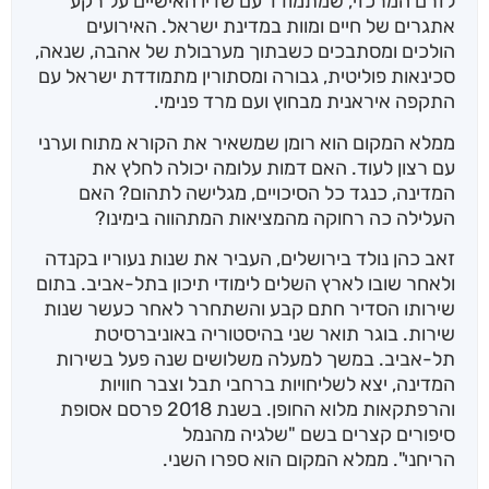
לזרם המרכזי, שמתמודד עם שדיו האישיים על רקע
אתגרים של חיים ומוות במדינת ישראל. האירועים
הולכים ומסתבכים כשבתוך מערבולת של אהבה, שנאה,
סכינאות פוליטית, גבורה ומסתורין מתמודדת ישראל עם
התקפה איראנית מבחוץ ועם מרד פנימי.
ממלא המקום הוא רומן שמשאיר את הקורא מתוח וערני
עם רצון לעוד. האם דמות עלומה יכולה לחלץ את
המדינה, כנגד כל הסיכויים, מגלישה לתהום? האם
העלילה כה רחוקה מהמציאות המתהווה בימינו?
זאב כהן נולד בירושלים, העביר את שנות נעוריו בקנדה
ולאחר שובו לארץ השלים לימודי תיכון בתל-אביב. בתום
שירותו הסדיר חתם קבע והשתחרר לאחר כעשר שנות
שירות. בוגר תואר שני בהיסטוריה באוניברסיטת
תל-אביב. במשך למעלה משלושים שנה פעל בשירות
המדינה, יצא לשליחויות ברחבי תבל וצבר חוויות
והרפתקאות מלוא החופן. בשנת 2018 פרסם אסופת
סיפורים קצרים בשם "שלגיה מהנמל
הריחני". ממלא המקום הוא ספרו השני.