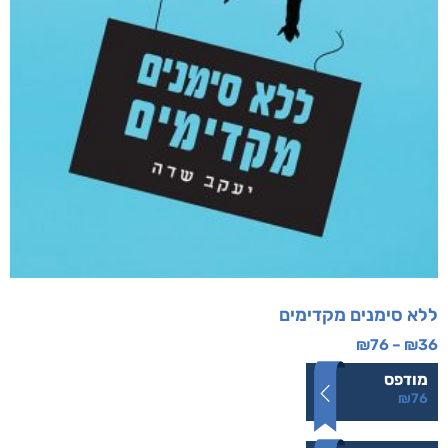
ללא סימנים מקדימים
₪
76
–
₪
36
מודפס
₪
76