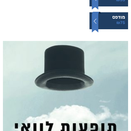
מודפס
₪
75