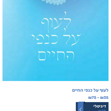
לעוף על כנפי החיים
₪
75
–
₪
35
דיגיטלי
₪
35