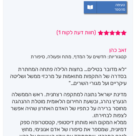
טעימה
מהספר
(חוות דעת לקוח
1
)
1
מדורג
5.00
מתוך 5
זאב כהן
מבוסס על
קטגוריות:
חדשים על המדף
,
מתח ופעולה
,
סיפורת
דירוגים של
לקוחות
״לא מדובר בטילים… בחצות הלילה פתחה המחתרת
בסדרה של התקפות מתואמות על מרכזי ממשל ושליטה
עיקריים ועל מגורי השרים…"
מדינת ישראל נתונה למתקפה רצחנית. ראש הממשלה
הנערץ נהרג, ובשעת החירום הלאומית מוטלת ההנהגה
מחוסר ברירה על כתפיו של האדם האחרון שהיה אפשר
לצפות לבחירתו.
ממלא המקום הוא מותחן דיסטופי, קטסטרופה ספק
דמיונית, שמספר את סיפורו של אדם אנונימי, מחוץ