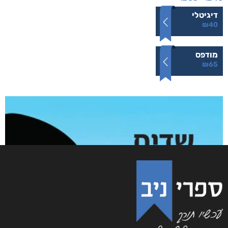
דיגיטלי
₪
40
מודפס
₪
65