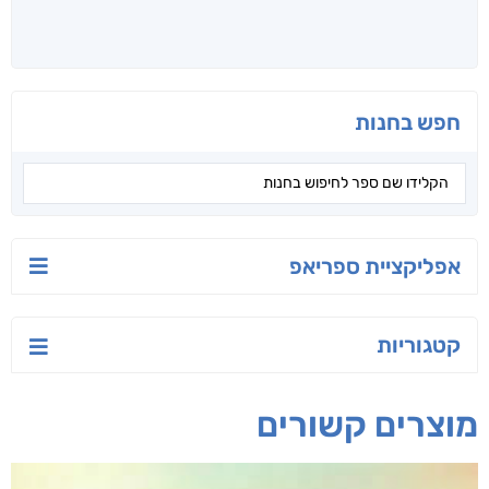
קראו גם...
מהקטגוריה
ישראל-סין:
הסודות של ליבי
הלוטוס
המשחק האסטרטגי
אורנה לוי אליהו
ג'וליה שניידר
קאריס וויטי