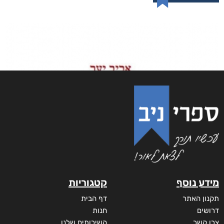
מתת החיים של היטנר יוסף
₪
105
–
₪
35
דיגיטלי
₪
35
מודפס
₪
105