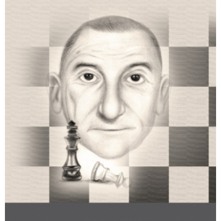
קצרים על סרטן
₪
68
–
₪
40
דיגיטלי
₪
40
מודפס
₪
68