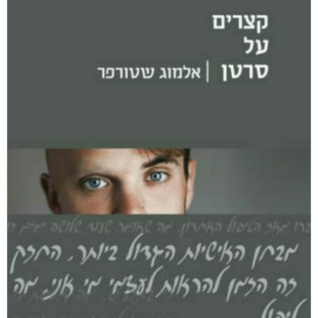
רסיסי חיים
₪
61
–
₪
35
דיגיטלי
₪
35