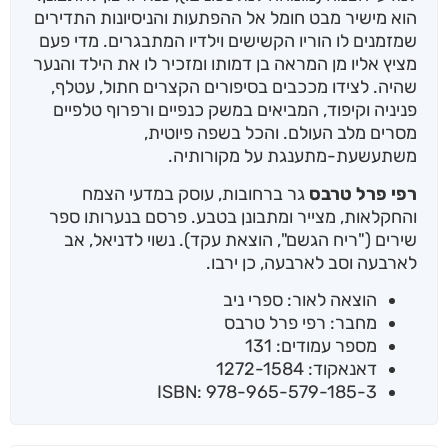
הוא מישיר מבט חומל אל ההפתעות והניסיונות התדירים
שמזמנים לו הוריו הקשישים וילדיו המתבגרים. מדי פעם
מציץ אליו מן המראה בן דמותו ומזכיר לו את הילד והנער
שהיה. לצידו מככבים בסיפורים הקצרים חתול, עטלף,
פניניה וקיפוד, המביאים במשק כנפיים ורפרוף טלפיים
מסרים מלב העולם. והכל בשפה פיוטית,
משתעשעת-מתענגת על מקורותיה.
רפי פרל
טרבס
גר ברחובות, עוסק במדעי הצמח
והחקלאות, מצייר ומתבונן בטבע. פרסם בנערותו ספר
שירים ("ריח הגשם", הוצאת עקד). נשוי לדניאל, אב
לארבעה וסב לארבעה, כן ירבו.
הוצאה לאור: ספרי ניב
מחבר: רפי פרל טרבס
מספר עמודים: 131
דאנאקוד: 1272-1584
ISBN: 978-965-579-185-3