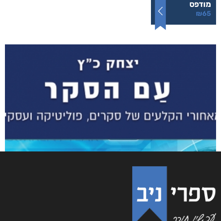
שדים ושלדים בארון הקודש
₪
65
–
₪
50
דיגיטלי
₪
50
מודפס
₪
65