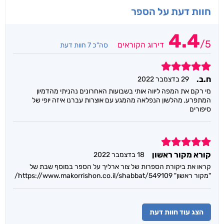
חוות דעת על הספר
4.4
/
5
דירוג הקוראים
סה"כ 7 חוות דעת
5
ח.ב.
29 בדצמבר 2022
מי רקם את המפה ליווה אותי בשבועות האחרונים נהניתי מהדמיון
המתפרע, מהלשון הנפלאה מהמגע עם אוצרות עברנו איזה יופי של
סיפורים
5
קורא מקור ראשון
18 בדצמבר 2022
קראו את ביקורת הספרות של צור ארליך על הספר במוסף שבת של
"מקור ראשון" https://www.makorrishon.co.il/shabbat/549109/
הצג עוד חוות דעת