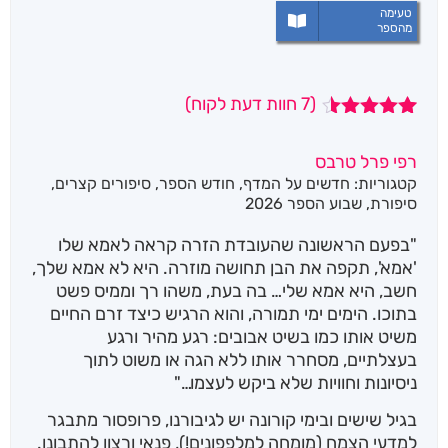
טעימה
מהספר
(
7
חוות דעת לקוח)
7
מדורגים
4.43
מתוך
רפי פרל טרבס
5 מבוסס
קטגוריות:
חדשים על המדף
,
חודש הספר
,
סיפורים קצרים
,
על
דירוגים
של לקוחות
סיפורת
,
שבוע הספר 2026
"בפעם הראשונה שהעובדת הזרה קראה לאמא שלו
'אמא', תקפה את הבן תחושה מוזרה. היא לא אמא שלך,
חשב, היא אמא שלי… בה בעת, משהו רך וממיס פשט
בתוכו. הימים ימי תמורה, והוא הרגיש כיצד זרם החיים
משיט אותו כמו בשיט אבובים: רגע מהיר ורגע
בעצלתיים, מסחרר אותו ללא הגה או משוט לתוך
ניסיונות וחוויות שלא ביקש לעצמו…"
בגיל שישים ובימי קורונה יש לגיבורנו, פרופסור מתבגר
למדעי הצמח (מומחה למלפפונים!), פנאי ורצון להתבונן.