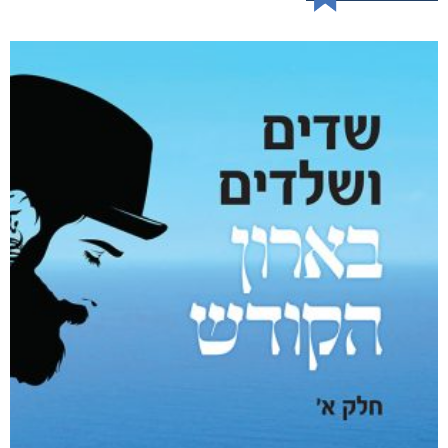
רסיסי חיים
₪
61
–
₪
35
דיגיטלי
₪
35