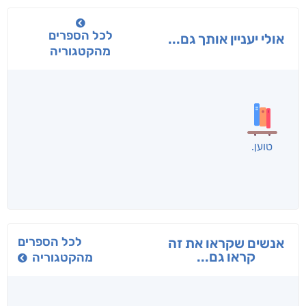
לכל הספרים
אולי יעניין אותך גם...
מהקטגוריה
בפנוכו
הנוסע
תרדמת
חני שאטן
אריאל פרויליך
א. פ.