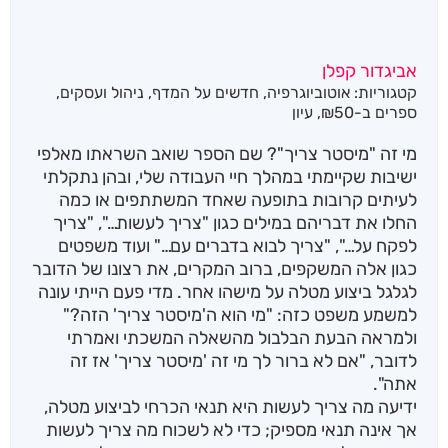
אביגדור קפלן
קטגוריות:
אוטוביוגרפיה
,
חדשים על המדף
,
ניהול ועסקים
,
ספרים ב-₪50
,
עיון
מי זה "מיסטר צריך"? שם הספר שואב השראתו מאלפי
ישיבות שקיימתי במהלך חיי העבודה שלי, ובהן נתקלתי
לעיתים קרובות בתופעה שאחד המשתתפים או כמה
החלו את דבריהם במילים כגון "צריך לעשות…", "צריך
לפקח על…", "צריך לבוא בדברים עם…" ועוד משפטים
כגון אלה המשקפים, ברוב המקרים, את רצונו של הדובר
לגלגל ביצוע מטלה על מישהו אחר. מדי פעם הייתי עונה
למשמע משפט כזה: "מי הוא ה'מיסטר צריך' הזה?"
ולמראה הבעת הבלבול מהשאלה המשכתי ואמרתי
לדובר, "אם לא ברור לך מי זה 'מיסטר צריך' אז זה
אתה".
ידיעה מה צריך לעשות היא תנאי הכרחי לביצוע מטלה,
אך אינה תנאי מספיק; כדי לא לשכוח מה צריך לעשות