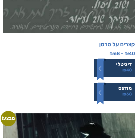
קצרים על סרטן
₪
68
–
₪
40
דיגיטלי
₪
40
מודפס
₪
68
מבצע!