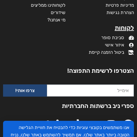
מדיניות פרטיות
לקוחותינו ממליצים
הצהרת נגישות
שידורים
מי אנחנו?
לקוחות
סביבת סופר
איזור אישי
ביטול הזמנה קיימת
הצטרפו לרשימת התפוצה!
צרפו אותי!
עם הסקר
ספרי ניב ברשתות החברתיות
₪
73
–
₪
35
מודפס
₪
73
אנו משתמשים בקובצי עוגיות כדי להבטיח את חוויית הגלישה
הטובה ביותר באתר שלנו. אם תמשיך להשתמש באתר שלנו, נניח