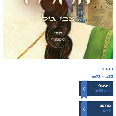
זוהרה
₪
73
–
₪
32
דיגיטלי
₪
32
₪
40
מודפס
₪
73