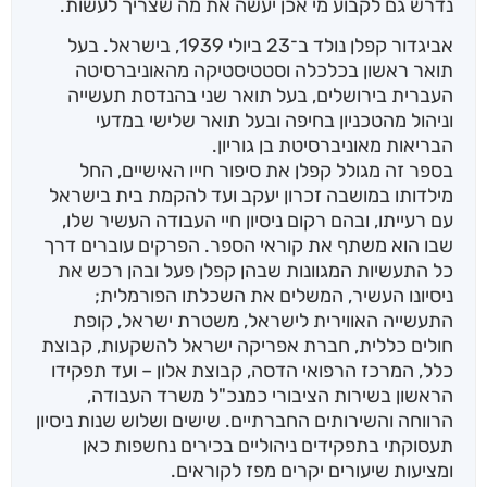
נדרש גם לקבוע מי אכן יעשה את מה שצריך לעשות.
אביגדור קפלן נולד ב־23 ביולי 1939, בישראל. בעל
תואר ראשון בכלכלה וסטטיסטיקה מהאוניברסיטה
העברית בירושלים, בעל תואר שני בהנדסת תעשייה
וניהול מהטכניון בחיפה ובעל תואר שלישי במדעי
הבריאות מאוניברסיטת בן גוריון.
בספר זה מגולל קפלן את סיפור חייו האישיים, החל
מילדותו במושבה זכרון יעקב ועד להקמת בית בישראל
עם רעייתו, ובהם רקום ניסיון חיי העבודה העשיר שלו,
שבו הוא משתף את קוראי הספר. הפרקים עוברים דרך
כל התעשיות המגוונות שבהן קפלן פעל ובהן רכש את
ניסיונו העשיר, המשלים את השכלתו הפורמלית;
התעשייה האווירית לישראל, משטרת ישראל, קופת
חולים כללית, חברת אפריקה ישראל להשקעות, קבוצת
כלל, המרכז הרפואי הדסה, קבוצת אלון – ועד תפקידו
הראשון בשירות הציבורי כמנכ"ל משרד העבודה,
הרווחה והשירותים החברתיים. שישים ושלוש שנות ניסיון
תעסוקתי בתפקידים ניהוליים בכירים נחשפות כאן
ומציעות שיעורים יקרים מפז לקוראים.