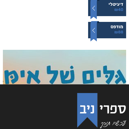
דיגיטלי
₪
40
מודפס
₪
88