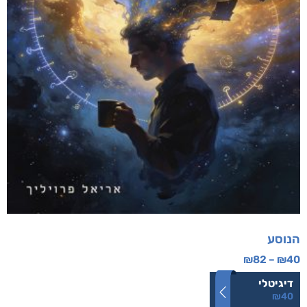
הנוסע
₪
82
–
₪
40
דיגיטלי
₪
40