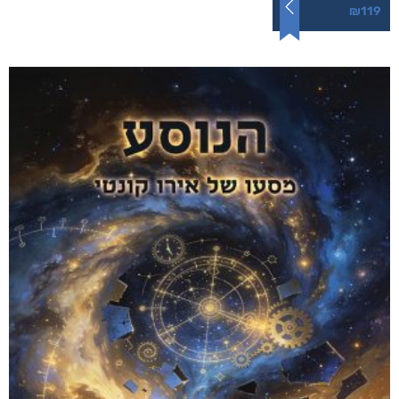
₪
119