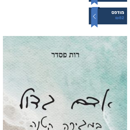
מודפס
₪
82