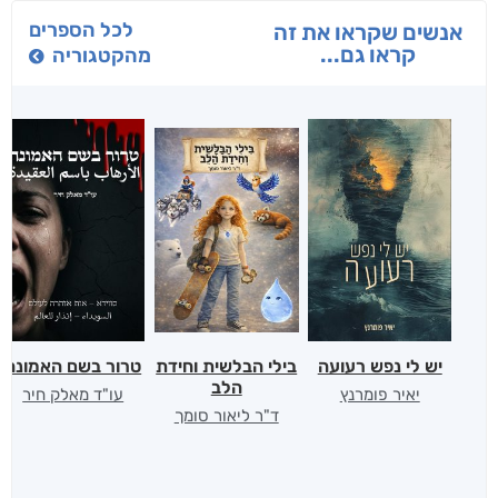
לכל הספרים
אנשים שקראו את זה
קראו גם...
מהקטגוריה
יש לי נפש רעועה
בילי הבלשית וחידת
טרור בשם האמונה
הלב
יאיר פומרנץ
עו"ד מאלק חיר
ד"ר ליאור סומך