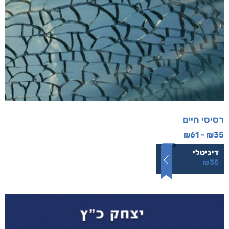
רסיסי חיים
₪
61
–
₪
35
דיגיטלי
₪
35