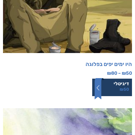
היו ימים יפים בפלוגה
₪
80
–
₪
50
דיגיטלי
₪
50