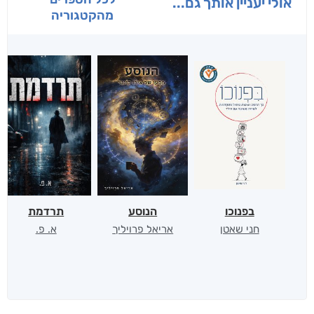
אולי יעניין אותך גם...
מהקטגוריה
בפנוכו
הנוסע
תרדמת
חני שאטן
אריאל פרויליך
א. פ.