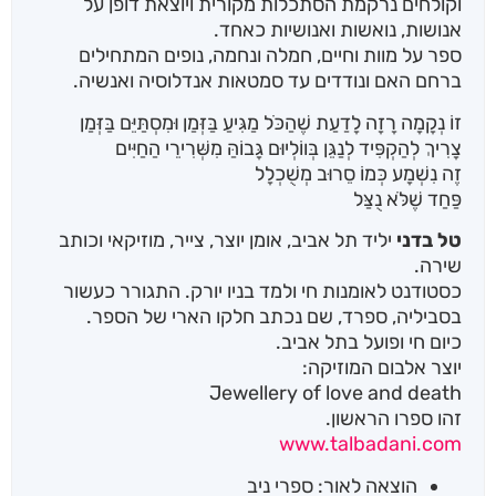
וקולחים נרקמת הסתכלות מקורית ויוצאת דופן על
אנושות, נואשות ואנושיות כאחד.
ספר על מוות וחיים, חמלה ונחמה, נופים המתחילים
ברחם האם ונודדים עד סמטאות אנדלוסיה ואנשיה.
זוֹ נְקָמָה רָזָה לָדַעַת שֶׁהַכֹּל מַגִּיעַ בַּזְּמַן וּמִסְתַּיֵּם בַּזְּמַן
צָרִיךְ לְהַקְפִּיד לְנַגֵּן בְּווֹלְיוּם גָּבוֹהַּ מִשְּׁרִירֵי הַחַיִּים
זֶה נִשְׁמָע כְּמוֹ סֵרוּב מְשֻׁכְלָל
פַּחַד שֶׁלֹּא נֻצַּל
טל בדני
יליד תל אביב, אומן יוצר, צייר, מוזיקאי וכותב
שירה.
כסטודנט לאומנות חי ולמד בניו יורק. התגורר כעשור
בסביליה, ספרד, שם נכתב חלקו הארי של הספר.
כיום חי ופועל בתל אביב.
יוצר אלבום המוזיקה:
Jewellery of love and death
זהו ספרו הראשון.
www.talbadani.com
הוצאה לאור: ספרי ניב