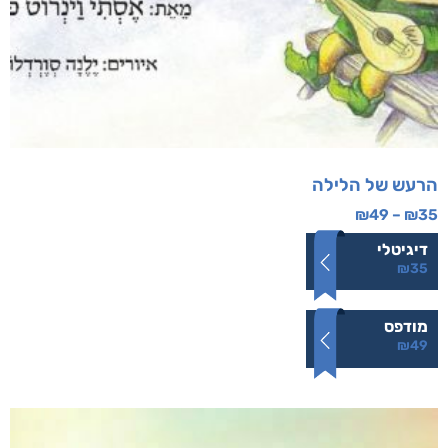
הרעש של הלילה
₪
49
–
₪
35
דיגיטלי
₪
35
מודפס
₪
49