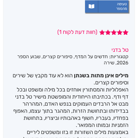
טעימה
מהספר
(חוות דעת לקוח
1
)
1
מדורג
5.00
מתוך 5
טל בדני
מבוסס על
קטגוריות:
חדשים על המדף
,
סיפורים קצרים
,
שבוע הספר
דירוגים של
לקוחות
2026
,
שירה
מילים אינן מתות בשנתן
הוא לא עוד מקבץ של שירים
וסיפורים קצרים.
האפלוליות והמסתורין אוחזים בכל מילה ומשפט ובכל
דף ודף. בכתיבתו הייחודית והמופשטת מישיר טל בדני
מבט אל הרבדים העמוקים בנפש האדם, המהרהר
בבדידותו ובתחושת הזרות, המהגר בתוך עצמו, האפוף
בפחדיו, בעבריו, חשוף באהבותיו וביצריו, בתחושת
הזמניות ובמותו המפואר.
באמצעות מילים השזורות זו בזו ומשפטים ליריים