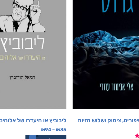
פורים, צימוק ושלוש הזיות
ליבוביץ או היעדרו של אלוהים
₪
94
–
₪
35