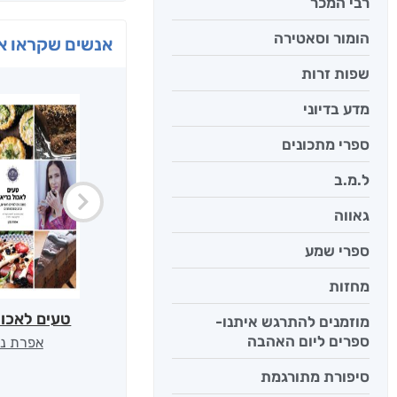
רבי המכר
הומור וסאטירה
אנשים שקראו את
שפות זרות
מדע בדיוני
ספרי מתכונים
ל.מ.ב
גאווה
ספרי שמע
מחזות
טעים לאכול
מוזמנים להתרגש איתנו-
ספרים ליום האהבה
אפרת נב
סיפורת מתורגמת