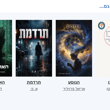
גם...
ו
הנוסע
תרדמת
האר
ן
אריאל פרויליך
א. פ.
דו