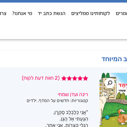
מרים
לקוחותינו ממליצים
הגשת כתב יד
מי אנחנו?
צרו
 המיוחד
(
2
חוות דעת לקוח)
2
מדורגים
5.00
מתוך 5
רינה ועדן שמחי
מבוסס על
קטגוריות:
חדשים על המדף
,
ילדים
דירוגים של
לקוחות
"אֲנִי כְּלַבְלַב סַקְרָן,
הִגַּעְתִּי אֶל הַגַּן.
רַגְלַי קְצָרוֹת, אֲנִי אַחֵר,