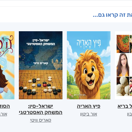
 זה קראו גם...
 בריא
פיץ האריה
ישראל-סין:
הסודו
המשחק האסטרטגי
ון
אור ביטון
אורנ
קאריס וויטי