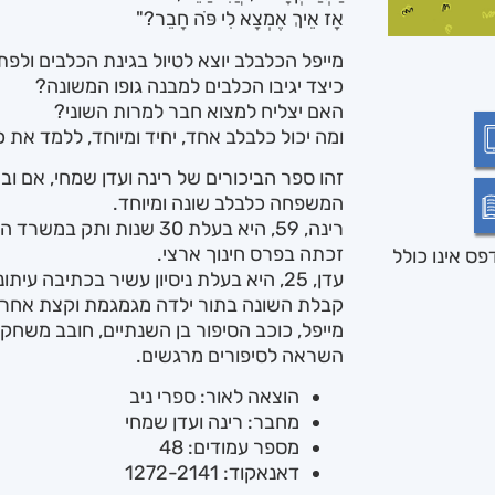
אָז אֵיךְ אֶמְצָא לִי פֹּה חָבֵר?"
מייפל הכלבלב יוצא לטיול בגינת הכלבים ולפ
כיצד יגיבו הכלבים למבנה גופו המשונה?
האם יצליח למצוא חבר למרות השוני?
ומה יכול כלבלב אחד, יחיד ומיוחד, ללמד את 
זהו ספר הביכורים של רינה ועדן שמחי, אם ו
המשפחה כלבלב שונה ומיוחד.
רינה, 59, היא בעלת 30 שנות 
זכתה בפרס חינוך ארצי.
ס אינו כולל
עדן, 25, היא בעלת ניסיון עשיר בכתיבה 
קבלת השונה בתור ילדה מגמגמת וקצת אחר
מייפל, כוכב הסיפור בן השנתיים, חובב משחקים,
השראה לסיפורים מרגשים.
הוצאה לאור: ספרי ניב
מחבר: רינה ועדן שמחי
מספר עמודים: 48
דאנאקוד: 1272-2141