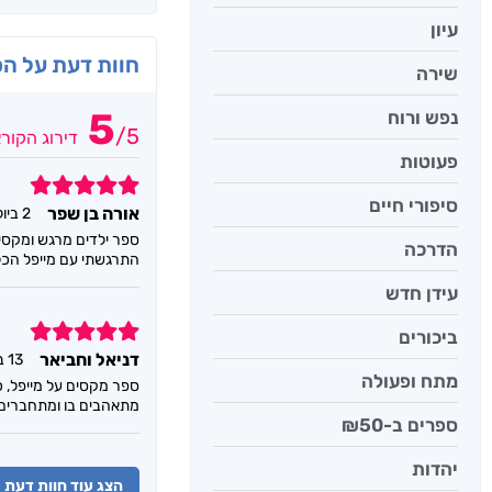
עיון
חוות דעת על ה
שירה
5
נפש ורוח
/
5
דירוג הקור
פעוטות
5
סיפורי חיים
אורה בן שפר
2 ביולי 2025
ספר ילדים מרגש ומקסים
הדרכה
התרגשתי עם מייפל הכל
עידן חדש
5
ביכורים
דניאל וחביאר
13 בנובמבר 2024
מתח ופעולה
ספר מקסים על מייפל, כ
מתאהבים בו ומתחברים
ספרים ב-₪50
יהדות
הצג עוד חוות דעת