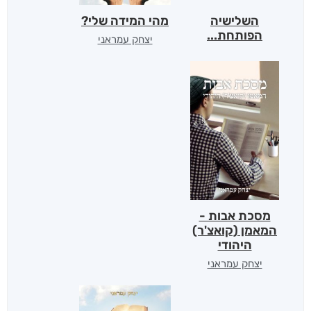
השלישיה
מהי המידה שלי?
הפותחת...
יצחק עמראני
מסכת אבות -
המאמן (קואצ'ר)
היהודי
יצחק עמראני