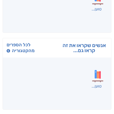
בפנוכו
הנוסע
תרדמת
חני שאטן
אריאל פרויליך
א. פ.
לכל הספרים
אנשים שקראו את זה
קראו גם...
מהקטגוריה