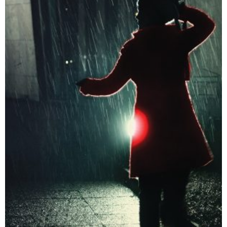
דמנציה: המדריך למטפלים באדם עם דמנציה (אלצהיימר)
₪
40
דיגיטלי
₪
40
מבצע!