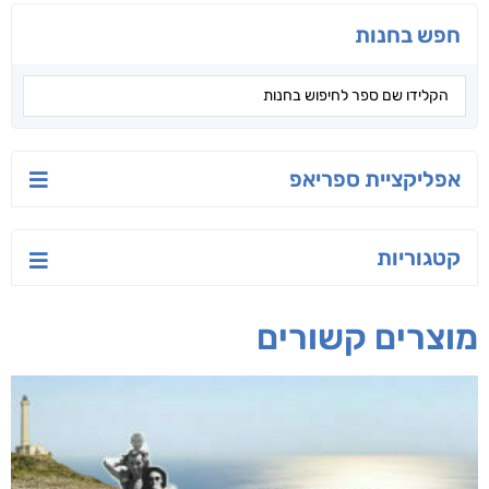
ישראל-סין:
הסודות של ליבי
הלוטוס
המשחק האסטרטגי
אורנה לוי אליהו
ג'וליה שניידר
קאריס וויטי
חפש בחנות