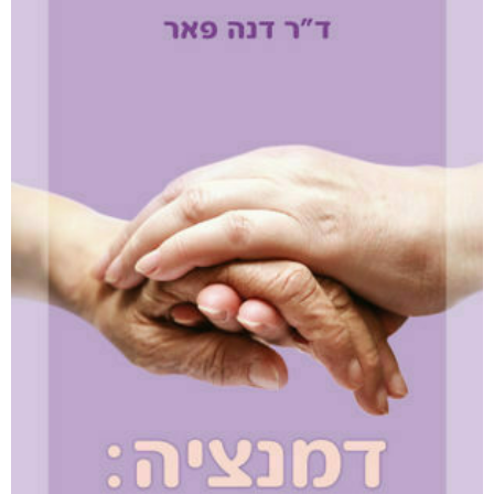
והים ביניהן
₪
65
–
₪
35
דיגיטלי
₪
35
מודפס
₪
65