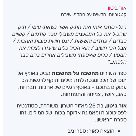
מתוך 5
אור ביטון
מבוסס על
קטגוריות:
חדשים על המדף
,
שירה
דירוגים של
לקוחות
רגליי סחבו אותי ואת התיק אשר נשאתי עימי / תיק
שהכיל את כל המטענים משבילֵי עבר קודמים / קשיים
כבדים / פחדים וחששות / וגם חוויות טובות ואהבות /
אבל הכי חשוב / הוא הכיל כלים שיעזרו לצלוח את
המסע / כלים שאספתי משבילים אחרים בהם כבר
הלכתי…"
ספר השירים
מחשבה על מחשבות
מביט באומץ אל
תוכו של הלב ומנסה לתת מילים ותוקף לרגשות הכי
עמוקים בתוכנו – באוסף רגעים של אהבות, חברויות,
כאב, אושר, צמיחה והתפתחות.
אור ביטון,
בת 25 מאזור השרון, משוררת, סטודנטית
לפסיכולוגיה ומאמינה אדוקה בכוחן של המילים. זהו
ספרה הראשון.
הוצאה לאור: ספרי ניב