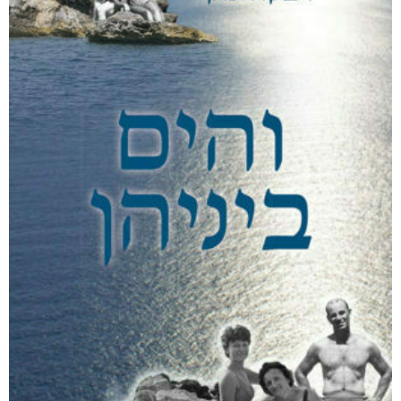
הרעש של הלילה
₪
49
–
₪
35
דיגיטלי
₪
35
מודפס
₪
49