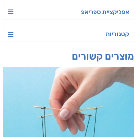
יש לי נפש רעועה
בילי הבלשית וחידת
טרור בשם האמונה
הלב
יאיר פומרנץ
עו"ד מאלק חיר
ד"ר ליאור סומך
חפש בחנות
אפליקציית ספריאפ