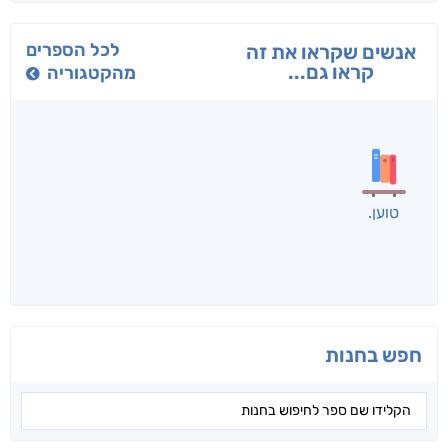
בפנוכו
הנוסע
תרדמת
חני שאטן
אריאל פרויליך
א. פ.
לכל הספרים
אנשים שקראו את זה
קראו גם...
מהקטגוריה