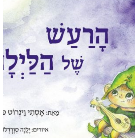
מודפס
₪
76
דיגיטלי
₪
36