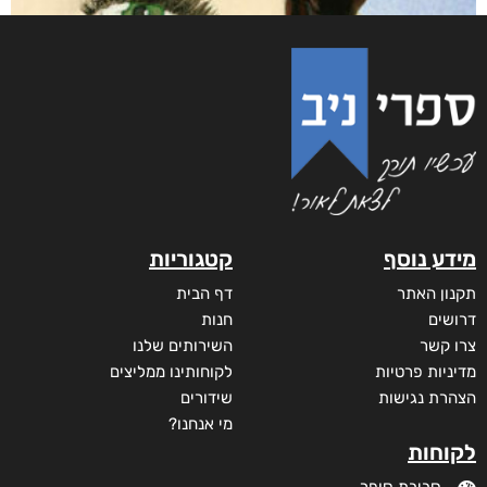
והים ביניהן
₪
65
–
₪
35
דיגיטלי
₪
35
מודפס
₪
65
מבצע!