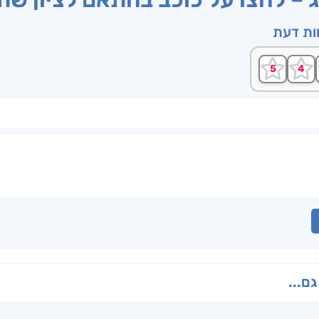
וות דעת
גם...