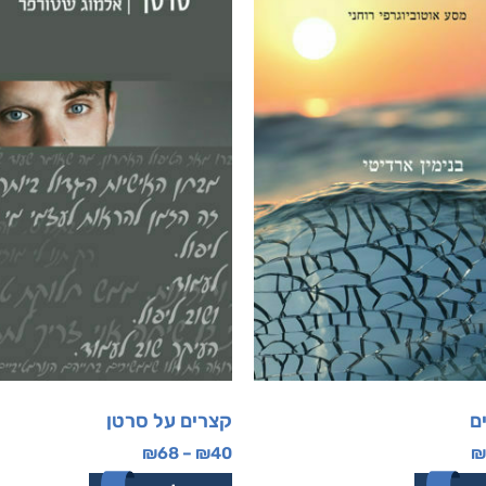
ם
קצרים על סרטן
₪
68
–
₪
40
₪