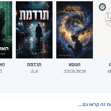
ו
הנוסע
תרדמת
האר
ן
אריאל פרויליך
א. פ.
דו
 זה קראו גם...