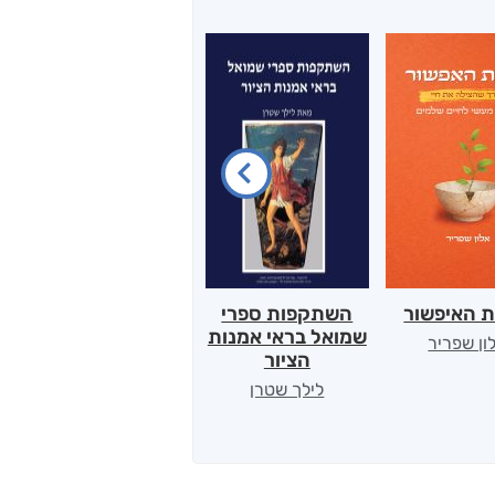
ת האיפשור
השתקפות ספרי
הלב של אמא
שמואל בראי אמנות
ון שפריר
ירדן כהן
הציור
לילך שטרן