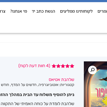
מרים
לקוחותינו ממליצים
הגשת כתב יד
מי אנחנו?
צרו
(
4
חוות דעת לקוח)
4
מדורגים
5.00
מתוך 5
שלהבת אטיאס
מבוסס על
קטגוריות:
אוטוביוגרפיה
,
חדשים על המדף
,
חודש 
דירוגים של
לקוחות
ניתן להוסיף משלוח עד הבית במהלך ההזמ