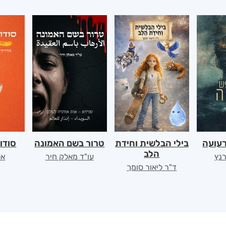
רעועה
בילי הבלשית וחידת
טרור בשם האמונה
סודו
הלב
רנץ
עו"ד מאלק חיר
אל
ד"ר ליאור סומך