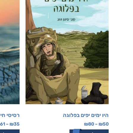
היו ימים יפים בפלוגה
רסיסי חיי
61
–
₪
35
₪
80
–
₪
50