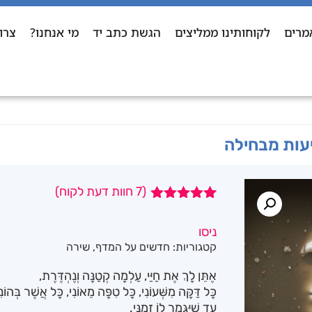
מרים
לקוחותינו ממליצים
הגשת כתב יד
מי אנחנו?
צרו
עות מבחילה
(
7
חוות דעת לקוח)
7
מדורגים
5.00
מתוך 5
ניסו
מבוסס על
קטגוריות:
חדשים על המדף
,
שירה
דירוגים של
לקוחות
אֶתֵּן לָךְ אֶת חַיַּי, עַלְמָה קְטַנָּה וְנֶהְדֶּרֶת,
כָּל דַּקָּה מִשְּׁעוֹנִי, כָּל טִפָּה מֵאוֹנִי, כָּל אֲשֶׁר בְּהוֹנִ
עַד שֶׁיִּגָּמֵר לוֹ זְמַנִּי.