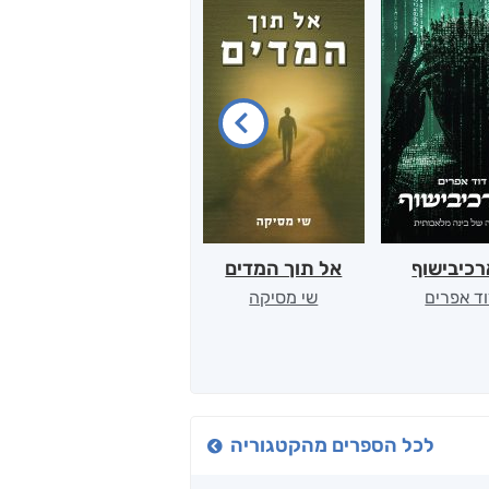
כיבישוף
אל תוך המדים
יין, שקרים והייטק
ד אפרים
שי מסיקה
קטי סול
לכל הספרים מהקטגוריה