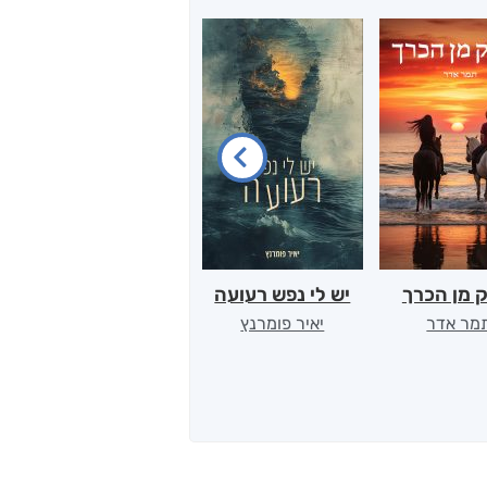
 מן הכרך
יש לי נפש רעועה
בילי הבלשית וחידת
ט
הלב
מר אדר
יאיר פומרנץ
ד"ר ליאור סומך