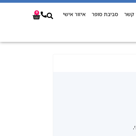
 קשר
סביבת סופר
איזור אישי
0
י,