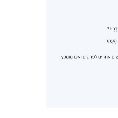
ְדֶּרֶת?
י הֶעָקָר.
ים אחרים לפרקים ואינו מומלץ