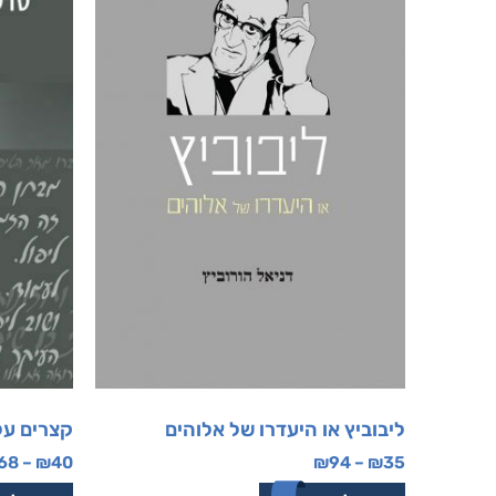
ליבוביץ או היעדרו של אלוהים
קצרים על
68
–
₪
40
₪
94
–
₪
35