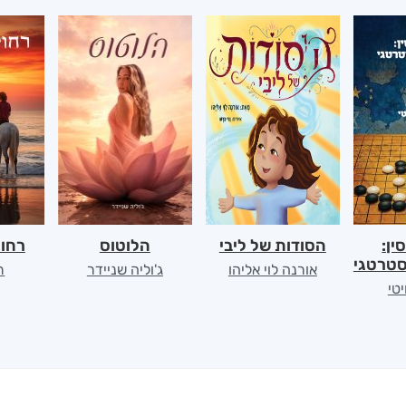
ין:
הסודות של ליבי
הלוטוס
רחוק
טרטגי
אורנה לוי אליהו
ג'וליה שניידר
ת
יטי