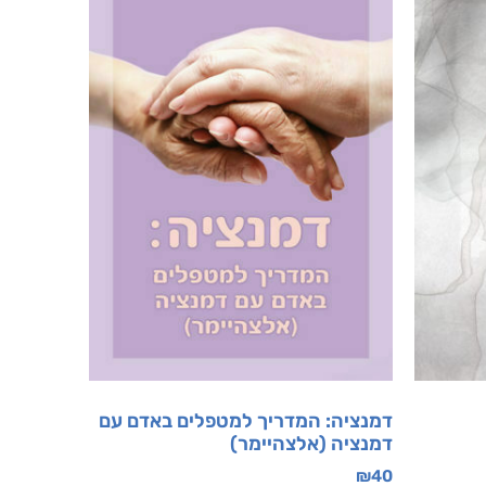
דמנציה: המדריך למטפלים באדם עם
דמנציה (אלצהיימר)
₪
40