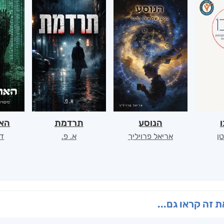
ו
הנוסע
תרדמת
האר
ן
אריאל פרויליך
א. פ.
דו
 זה קראו גם...