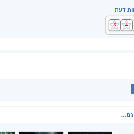
וות דעת
גם...