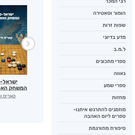
רבי המכר
הומור וסאטירה
שפות זרות
מדע בדיוני
ל.מ.ב
ספרי מתכונים
גאווה
ישראל-ס
ספרי שמע
המשחק האס
קאריס וו
מחזות
מוזמנים להתרגש איתנו-
ספרים ליום האהבה
סיפורת מתורגמת