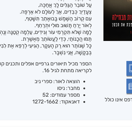
עַל שׁוֹבֵר הַגַּלִּים לָךְ אֲחַכֶּה,
צְעָדַיִךְ כְּבֵדִים, אַךְ לְעוֹלָם לֹא אַרְפֶּה.
עִם קְרוֹב הַשֶּׁמֶשׁ בָּבוּאָתֵךְ תִּשָּׁטֵף,
לְאוֹר יָרֵחַ תָּשׁוּב מוּלִי וּתְרַחֵף.
לָמָּה שֶׁלֹּא תִּקְרְמִי עוֹר וְגִידִים, עַלְמָה קְטַנָּה וְנֶה
תַּמּוּ הֲכָנוֹתַי, כְּדֵי לַעֲשׂוֹתֵךְ מְאֻשֶּׁרֶת.
כָּל שֶׁנּוֹתַר הוּא רַק הָעִקָּר, הַגִּיעִי לְרַפֵּא אֶת לִבִּ
בְּבַקָּשָׁה, אֲנִי נִשְׁבָּר.
הספר מכיל תיאורים גרפיים אפלים ותכנים קש
לקריאה מתחת לגיל 16.
הוצאה לאור: ספרי ניב
מחבר: ניסו
מספר עמודים: 52
ס אינו כולל
דאנאקוד: 1272-1662