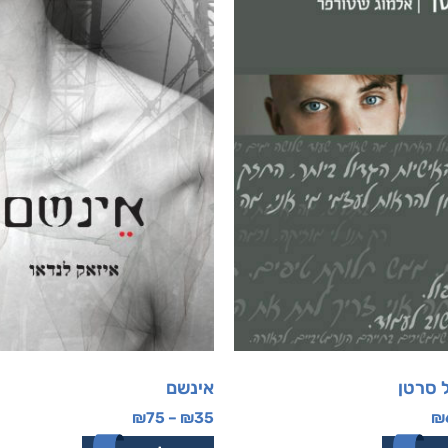
 סרטן
אינשם
₪
75
–
₪
35
₪