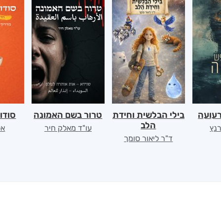
רעועה
בילי הבלשית וחידת
טרור בשם האמונה
סודו
הלב
רנץ
עו"ד מאלק חיר
אל
ד"ר ליאור סומך