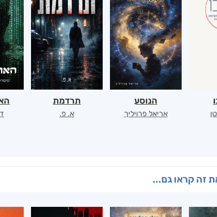
ו
הנוסע
תרדמת
האר
ן
אריאל פרויליך
א. פ.
דו
 זה קראו גם...