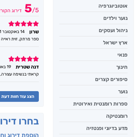
5
אוטוביוגרפיה
/
5
דירוג הקור
נוער וילדים
5
ניהול ועסקים
שרון
14 באוקטובר 2021
ספר מרתק, זוית ראייה 
ארץ ישראל
פנאי
5
חינוך
דנה שטרית
19 באוגוסט 2021
קראתי בנשימה עצורה, א
סיפורים קצרים
נוער
הצג עוד חוות דעת
ספרות רומנטית ואירוטית
רומנטיקה
בחרו דירו
מדע בדיוני ופנטזיה
הוספת דירוג וח