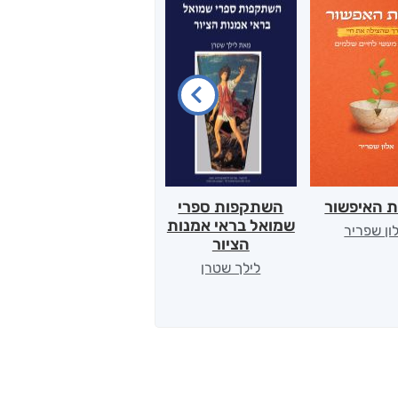
ת האיפשור
השתקפות ספרי
הלב של אמא
שמואל בראי אמנות
ון שפריר
ירדן כהן
הציור
לילך שטרן