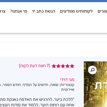
מרים
לקוחותינו ממליצים
הגשת כתב יד
מי אנחנו?
צרו
(
7
חוות דעת לקוח)
7
מדורגים
5.00
מתוך 5
מגי דוידי
מבוסס על
קטגוריות:
שואה
,
חדשים על המדף
,
חודש הספר
,
נ
דירוגים של
לקוחות
ואירוטית
"ללכת ביער, להרגיש את האדמה נאנקת מתחת
אחת עם רוחות היער, ללמוד את סודות העצים