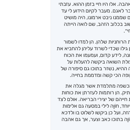
בה. אלו היו חיי בזמן ההוא. עזבתי
ר לאגם. מעבר לקיום הידוע לי עד
 שממנו ניבט ארמונו, היה מושיט
שוב בכלוב הזהב, שם לואה הייתה
״.
הרוחניות שלהן. הן למדו לשמור
גילו שכדי לשרוד עליהן להחביא את
נה, לידע קדום, ועמעמו את הכוח
צולת השואה ביקשה להעלות על
היא, נשזר בתוכו גם סיפורה של
ופה הכי קשה ומדממת בחייה.
, מכשפה מתלמדת אשר מגלה את
יק. הן רותמות לעזרתן את כוחות
ייהם של יצירי הבריאה. אולם לצד
ד, חוֹוָה לילי במסעה גם אלימות
ה, ועל כן ביקשו לשלוט בו ולדכא
ֹוָה בתוכו כאב וצער, אך גם אהבה