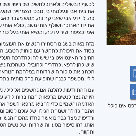
לכשף תבשילים ולארוג לחשים של ריפוי ושל אה
את בית אבי ונעלמתי בין סבכי הצמחייה שמעב
כה. לו ידע אבי שאני קרובה, ממש מעבר לאגם
את ידו הארוכה ושולף אותי משם, כולא אותי 
אימי כציפור שיר עדינה, ומשיא אותי בעל כורחי
מזה מאות בשנים הסתירו הנשים את העוצמות 
בסוד את היכולת לתקשר עם כוחות הטבע. הן 
החיבור האינטואיטיבי שיש להן להדרכה העליו
שיש להן לרפא, להדריך ולהוביל. כשהלנה ני
הכתב את סיפור הישרדותה במלחמה הנוראה ה
לילי, מכשפה לבנה שהופיעה בחלומותיה בתק
עם ההתוודעות להלנה אנו נחשפים אל לילי
היותה נצר לנשים מרפאות המחוברות לידע עת
האדמה והשמיים כדי להביא מרפא ולשפר את ח
ס אינו כולל
אהבה גדולה ושמחת הגילוי של עולם קסום ומיוח
ורדיפות מצד גברים אשר פחדו מהכוח הנשי הז
אותו. זהו סיפור מסען והישרדותן של נשים הטו
ותקווה.