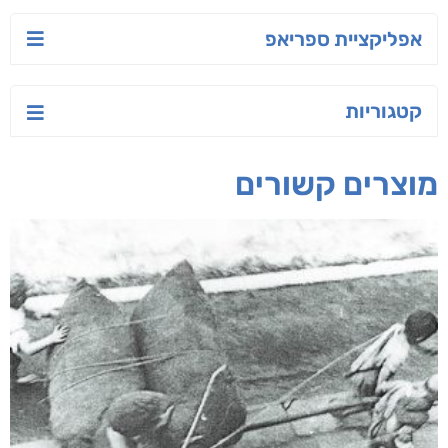
טעים לאכול בריא
פיץ האריה
ישראל-סין:
המשחק האסטרטגי
אפרת נבון
אור ביטון
קאריס וויטי
חפש בחנות
אפליקציית ספריאפ