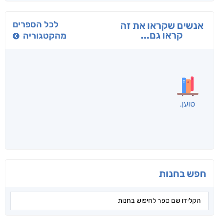
בפנוכו
הנוסע
תרדמת
חני שאטן
אריאל פרויליך
א. פ.
לכל הספרים
אנשים שקראו את זה
קראו גם...
מהקטגוריה