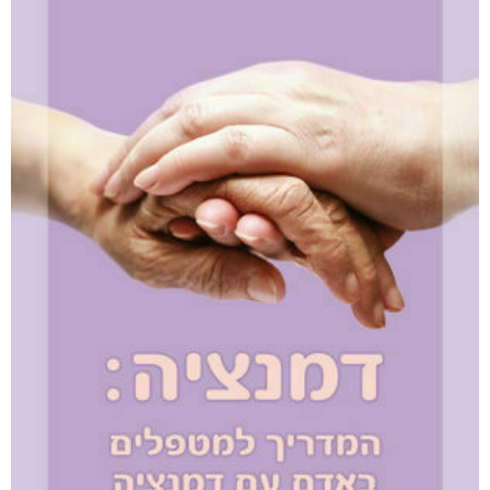
₪
78
–
₪
35
דיגיטלי
₪
35
מודפס
₪
78