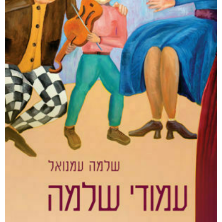
דיגיטלי
₪
40
מודפס
₪
88