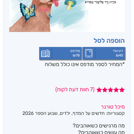
הוספה לסל
דיגיטלי
מודפס
₪
78
₪
40
*המחיר לספר מודפס אינו כולל משלוח
(
7
חוות דעת לקוח)
7
מדורגים
5.00
מתוך 5
מיכל טורנר
מבוסס על
קטגוריות:
חדשים על המדף
,
ילדים
,
שבוע הספר 2026
דירוגים של
לקוחות
מה מרגישים כשאוהבים?
מה עושים כשאוהבים?