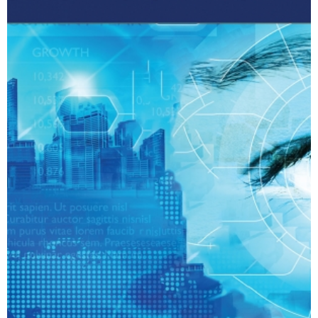
דמנציה: המדריך למטפלים באדם עם דמנציה (אלצהיימר)
₪
40
דיגיטלי
₪
40